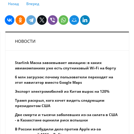
Предыдущий: Как инвестировать на мировых рынках капитала в 2019 
Следующий: Какие активы выбрать на фондовом рынке
Назад
Вперед
НОВОСТИ
Starlink Маска завоевывает авиацию: в каких
авиакомпаниях уже есть спутниковый Wi-Fi на борту
6 млн загрузок: почему пользователи переходят на
этот навигатор вместо Google Maps
Экспорт электромобилей из Китая вырос на 120%
Трамп раскрыл, кого хочет видеть следующим
президентом США
Две смерти и тысячи заболевших из-за салата в США
- в Казахстане оценили риск вспышки
В России возбудили дело против Apple из-за