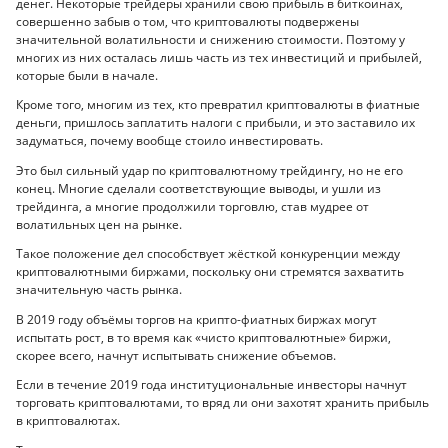
денег. Некоторые трейдеры хранили свою прибыль в биткоинах,
совершенно забыв о том, что криптовалюты подвержены
значительной волатильности и снижению стоимости. Поэтому у
многих из них осталась лишь часть из тех инвестиций и прибылей,
которые были в начале.
Кроме того, многим из тех, кто превратил криптовалюты в фиатные
деньги, пришлось заплатить налоги с прибыли, и это заставило их
задуматься, почему вообще стоило инвестировать.
Это был сильный удар по криптовалютному трейдингу, но не его
конец. Многие сделали соответствующие выводы, и ушли из
трейдинга, а многие продолжили торговлю, став мудрее от
волатильных цен на рынке.
Такое положение дел способствует жёсткой конкуренции между
криптовалютными биржами, поскольку они стремятся захватить
значительную часть рынка.
В 2019 году объёмы торгов на крипто-фиатных биржах могут
испытать рост, в то время как «чисто криптовалютные» биржи,
скорее всего, начнут испытывать снижение объемов.
Если в течение 2019 года институциональные инвесторы начнут
торговать криптовалютами, то вряд ли они захотят хранить прибыль
в криптовалютах.