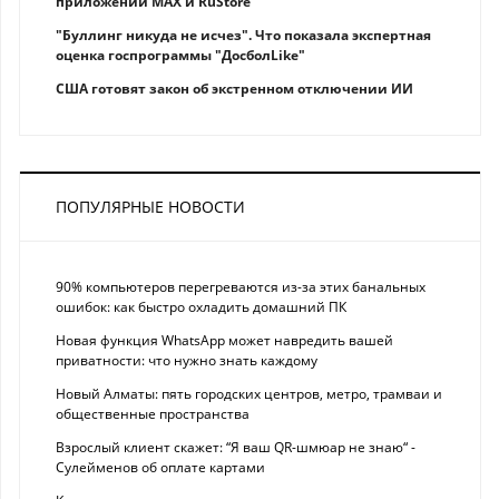
приложений MAX и RuStore
"Буллинг никуда не исчез". Что показала экспертная
оценка госпрограммы "ДосболLike"
США готовят закон об экстренном отключении ИИ
ПОПУЛЯРНЫЕ НОВОСТИ
90% компьютеров перегреваются из-за этих банальных
ошибок: как быстро охладить домашний ПК
Новая функция WhatsApp может навредить вашей
приватности: что нужно знать каждому
Новый Алматы: пять городских центров, метро, трамваи и
общественные пространства
Взрослый клиент скажет: “Я ваш QR-шмюар не знаю“ -
Сулейменов об оплате картами