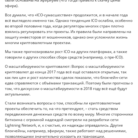
были основаны на эфириуме (что тогда привело к скачку цены
эфира).
Все думали, что «ICO-сумасшествие» продолжится, и в начале года
всё выглядело именно так. Однако тенденция ICO ослабла, особенно
во второй половине года, когда регуляторы многих стран плотно
взялись регулировать эти проекты. Их правила были направлены на
защиту инвесторов от мошенников, однако они усложнили жизнь
многим криптовалютным проектам.
Мы также прогнозировали рост ICO на других платформах, а также
говорили о других способах сбора средств (например, о пре-ICO).
О масштабируемости криптовалют: Вопрос о масштабируемости
криптовалют до конца 2017 года всё ещё оставался открытым, так
как пик цен и рост количества сделок показали, что блокчейн-сети
едва справляются с объёмами транзакций. Поэтому были прогнозы о
том, что дискуссии о масштабируемости в 2018 году всё ещё будут
актуальными.
Стали возникать вопросы о том, способны ли криптовалютные
проекты обеспечить то, на что претендуют, – стать средством
передвижения денежных средств по всему миру. Многие сторонники
биткоина с огромной надеждой смотрели на разработки сети
Lightning Network, и, к счастью, их надежды оправдались. Другие
блокчейны, например, эфириум, также работают над решениями,
позволяющими значительно ускорить их транзакции.