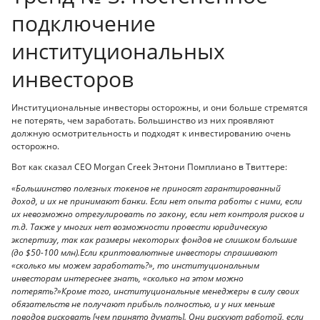
подключение
институциональных
инвесторов
Институциональные инвесторы осторожны, и они больше стремятся
не потерять, чем заработать. Большинство из них проявляют
должную осмотрительность и подходят к инвестированию очень
осторожно.
Вот как сказал CEO Morgan Creek Энтони Помплиано в Твиттере:
«Большинство полезных токенов не приносят гарантированный
доход, и их не принимают банки. Если нет опыта работы с ними, если
их невозможно отрегулировать по закону, если нет контроля рисков и
т.д.
Также у многих нет возможности провести юридическую
экспертизу, так как размеры некоторых фондов не слишком большие
(до $50-100 млн).
Если криптовалютные инвесторы спрашивают
«сколько мы можем заработать?», то институциональным
инвесторам интереснее знать, «сколько на этом можно
потерять?»
Кроме того, институциональные менеджеры в силу своих
обязательств не получают прибыль полностью, и у них меньше
поводов рисковать [чем принято думать]. Они рискуют работой, если