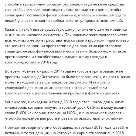
способны прозрачным образом распределять денежные средства
так, чтобы не могли происходить лишние эмиссии денег, чтобы
запас денег оставался фиксированным, и чтобы небольшая группа
людей у власти не могла свободно манипулировать экономикой.
Кажется, такой вызов существующему положению дел не нравится
нынешним «хозяевам» системы. Технологического прогресса хотят
все, но никто не хочет расставаться со своим кусочком пирога, и это
становится основным препятствием для принятия криптовалют
традиционными финансовыми институтами. Возможно, что такое
противоречие и способствовало «медвежьему тренду» в
криптоиндустрии в 2018 году.
Во время «бычьего» ралли 2017 года некоторые криптовалютные
проекты, видимо, действительно были переоценены, и цены многих
монет находились выше пределов разумного. И это стало
«ловушкой» для многих инвесторов, которые приобрели
криптовалюты с целью получения прибыли в фиатных деньгах.
Конечно же, нисходящий тренд 2018 года стал шоком для многих
инвесторов, которые получили горький урок. Сейчас в моду входит
слово BUIDL как вариант термина HODL, и оно означает «сделать
что-либо полезное для роста и развития экосистемы блокчейна».
Прежде поговорить о многообещающих трендах 2019 года, давайте
вспомним те тенденции, на которые мы ориентировались в 2018