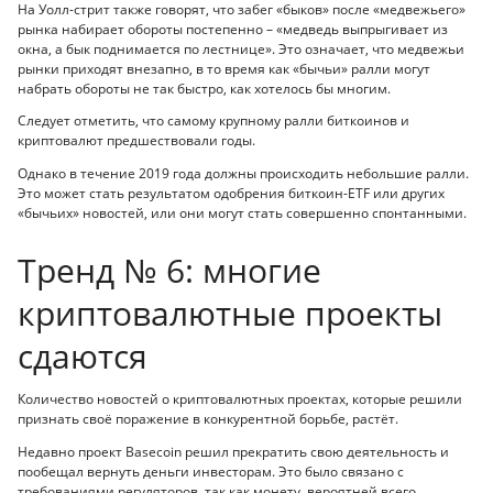
На Уолл-стрит также говорят, что забег «быков» после «медвежьего»
рынка набирает обороты постепенно – «медведь выпрыгивает из
окна, а бык поднимается по лестнице». Это означает, что медвежьи
рынки приходят внезапно, в то время как «бычьи» ралли могут
набрать обороты не так быстро, как хотелось бы многим.
Следует отметить, что самому крупному ралли биткоинов и
криптовалют предшествовали годы.
Однако в течение 2019 года должны происходить небольшие ралли.
Это может стать результатом одобрения биткоин-ETF или других
«бычьих» новостей, или они могут стать совершенно спонтанными.
Тренд № 6: многие
криптовалютные проекты
сдаются
Количество новостей о криптовалютных проектах, которые решили
признать своё поражение в конкурентной борьбе, растёт.
Недавно проект Basecoin решил прекратить свою деятельность и
пообещал вернуть деньги инвесторам. Это было связано с
требованиями регуляторов, так как монету, вероятней всего,