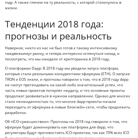
году. А также глянем на ту реальность, с которой столкнулись в
жизни.
Тенденции 2018 года:
прогнозы и реальность
Наверное, никто из нас не был готов к такому интенсивному
«медвежьему» рынку, и теперь интересно оглянуться назад, и
посмотреть, что мы ожидали от крипторынка в 2018 году.
О платформах Dapp: В 2018 году мы увидели запуск платформ,
которые стали реальными конкурентами эфириума (ETH). О запуске
TRON и EOS знали, и прогнозы говорили о том, что в 2018 году dapp
не смогут претендовать на какой-либо значительный успех, что
часть новых проектов потерпят неудачу, и что основные проекты
продолжат развиваться в нужном направлении. Однако для многих
стало неожиданностью то, что многие dapp-проекты начали
переходить от эфириума в новые блокчейн-сети, чтобы продолжить
разработки.
Об «ICO-сумасшествии»: Прогнозы на 2018 год говорили о том, что
эфириум будет доминировать как платформа для dapp, что
регуляторы будут противостоять ICO-проектам, так как 70% всех ICO