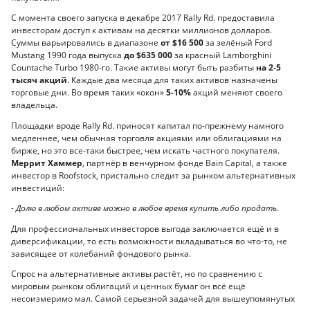
С момента своего запуска в декабре 2017 Rally Rd. предоставила
инвесторам доступ к активам на десятки миллионов долларов.
Суммы варьировались в диапазоне
от $16 500
за зелёный Ford
Mustang 1990 года выпуска
до $635 000
за красный Lamborghini
Countache Turbo 1980-го. Такие активы могут быть разбиты
на 2-5
тысяч акций
. Каждые два месяца для таких активов назначены
торговые дни. Во время таких «окон»
5-10%
акций меняют своего
владельца.
Площадки вроде Rally Rd. приносят капитал по-прежнему намного
медленнее, чем обычная торговля акциями или облигациями на
бирже, но это все-таки быстрее, чем искать частного покупателя.
Меррит Хаммер
, партнёр в венчурном фонде Bain Capital, а также
инвестор в Roofstock, пристально следит за рынком альтернативных
инвестиций:
- Долю в любом активе можно в любое время купить либо продать.
Для профессиональных инвесторов выгода заключается ещё и в
диверсификации, то есть возможности вкладываться во что-то, не
зависящее от колебаний фондового рынка.
Спрос на альтернативные активы растёт, но по сравнению с
мировым рынком облигаций и ценных бумаг он всё ещё
несоизмеримо мал. Самой серьезной задачей для вышеупомянутых