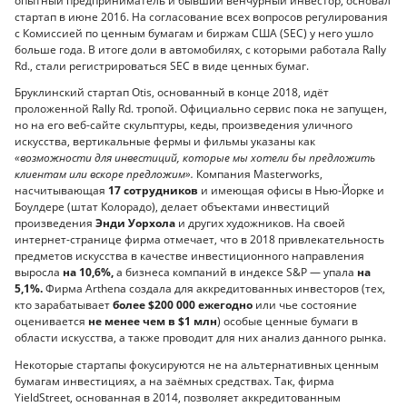
опытный предприниматель и бывший венчурный инвестор, основал
стартап в июне 2016. На согласование всех вопросов регулирования
с Комиссией по ценным бумагам и биржам США (SEC) у него ушло
больше года. В итоге доли в автомобилях, с которыми работала Rally
Rd., стали регистрироваться SEC в виде ценных бумаг.
Бруклинский стартап Otis, основанный в конце 2018, идёт
проложенной Rally Rd. тропой. Официально сервис пока не запущен,
но на его веб-сайте скульптуры, кеды, произведения уличного
искусства, вертикальные фермы и фильмы указаны как
«возможности для инвестиций, которые мы хотели бы предложить
клиентам или вскоре предложим».
Компания Masterworks,
насчитывающая
17 сотрудников
и имеющая офисы в Нью-Йорке и
Боулдере (штат Колорадо), делает объектами инвестиций
произведения
Энди Уорхола
и других художников. На своей
интернет-странице фирма отмечает, что в 2018 привлекательность
предметов искусства в качестве инвестиционного направления
выросла
на 10,6%,
а бизнеса компаний в индексе S&P — упала
на
5,1%.
Фирма Arthena создала для аккредитованных инвесторов (тех,
кто зарабатывает
более $200 000 ежегодно
или чье состояние
оценивается
не менее чем в $1 млн
) особые ценные бумаги в
области искусства, а также проводит для них анализ данного рынка.
Некоторые стартапы фокусируются не на альтернативных ценным
бумагам инвестициях, а на заёмных средствах. Так, фирма
YieldStreet, основанная в 2014, позволяет аккредитованным