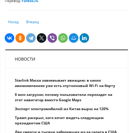
Перевод:
Forbes.ru
Предыдущий: Как Рокфеллер придумал зарабатывать на нефти и ста
Следующий: Деньги из-под земли. Сколько зарабатывают хо
Назад
Вперед
НОВОСТИ
Starlink Маска завоевывает авиацию: в каких
авиакомпаниях уже есть спутниковый Wi-Fi на борту
6 млн загрузок: почему пользователи переходят на
этот навигатор вместо Google Maps
Экспорт электромобилей из Китая вырос на 120%
Трамп раскрыл, кого хочет видеть следующим
президентом США
Две смерти и тысячи заболевших из-за салата в США