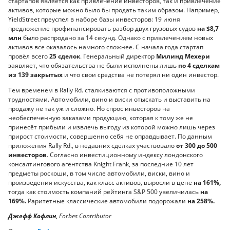
стартапов является как привлечение инвесторов, так и привлечение
активов, которые можно было бы продать таким образом. Например,
YieldStreet преуспел в наборе базы инвесторов: 19 июня
предложение профинансировать разбор двух грузовых судов
на $8,7
млн
было распродано за 14 секунд. Однако с привлечением новых
активов все оказалось намного сложнее. С начала года стартап
провёл всего
25 сделок
. Генеральный директор
Милинд Мехери
заявляет, что обязательства не были исполнены лишь
по 4 сделкам
из 139 закрытых
и что свои средства не потерял ни один инвестор.
Тем временем в Rally Rd. сталкиваются с противоположными
трудностями. Автомобили, вино и виски отыскать и выставить на
продажу не так уж и сложно. Но спрос инвесторов на
необеспеченную заказами продукцию, которая к тому же не
принесёт прибыли и извлечь выгоду из которой можно лишь через
прирост стоимости, совершенно себя не оправдывает. По данным
приложения Rally Rd., в недавних сделках участвовало
от 300 до 500
инвесторов
. Согласно инвестиционному индексу лондонского
консалтингового агентства Knight Frank, за последние 10 лет
предметы роскоши, в том числе автомобили, виски, вино и
произведения искусства, как класс активов, выросли в цене
на 161%,
тогда как стоимость компаний рейтинга S&P 500 увеличилась
на
169%.
Раритетные классические автомобили подорожали
на 258%.
Джефф Кофлин,
Forbes Contributor