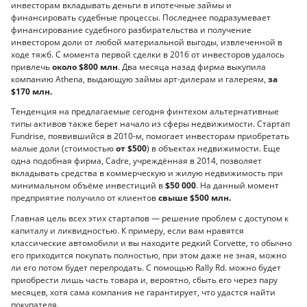
инвесторам вкладывать деньги в ипотечные займы и
финансировать судебные процессы. Последнее подразумевает
финансирование судебного разбирательства и получение
инвестором доли от любой материальной выгоды, извлеченной в
ходе тяжб. С момента первой сделки в 2016 от инвесторов удалось
привлечь
около $800 млн
. Два месяца назад фирма выкупила
компанию Athena, выдающую займы арт-дилерам и галереям,
за
$170 млн.
Тенденция на предлагаемые сегодня финтехом альтернативные
типы активов также берет начало из сферы недвижимости. Стартап
Fundrise, появившийся в 2010-м, помогает инвесторам приобретать
малые доли (стоимостью
от $500
) в объектах недвижимости. Еще
одна подобная фирма, Cadre, учреждённая в 2014, позволяет
вкладывать средства в коммерческую и жилую недвижимость при
минимальном объёме инвестиций в
$50 000
. На данный момент
предприятие получило от клиентов
свыше $500 млн.
Главная цель всех этих стартапов — решение проблем с доступом к
капиталу и ликвидностью. К примеру, если вам нравятся
классические автомобили и вы находите редкий Corvette, то обычно
его приходится покупать полностью, при этом даже не зная, можно
ли его потом будет перепродать. С помощью Rally Rd. можно будет
приобрести лишь часть товара и, вероятно, сбыть его через пару
месяцев, хотя сама компания не гарантирует, что удастся найти
покупателя.