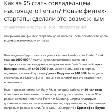
Как за $5 стать совладельцем
настоящего Ferrari? Новые финтех-
стартапы сделали это возможным
ОПУБЛИКОВАНО: 03.07.2019, 10:54
ПРОСМОТРОВ:
931
Американские финтех-стартапы дают возможность приобрести долю
в самых экзотических активах
Вам когда-нибудь хотелось купить кусочек Lamborghini Diablo 1994
года
за $600 000
? А частичку коллекционной карточки с
изображением легендарного американского бейсболиста
Хонуса
Вагнера
, стоящей
$400 000
? Или, может быть, долю в первом
издании романа «В дороге»
Джека Керуака за $40 000
? Благодаря
стартапам в области финансовых технологий все это становится
возможным.
Нью-йоркская компания Rally Rd., в которой работают
30 человек
,
позволяет любым инвесторам покупать доли стоимостью
от $5
в
редких автомобилях типа Ferrari и Mustang. Фирма планирует
добавить новые активы — вино, виски, наручные часы, спортивные
награды и редкие книги. Генеральный директор
Кристофер Бруно
,