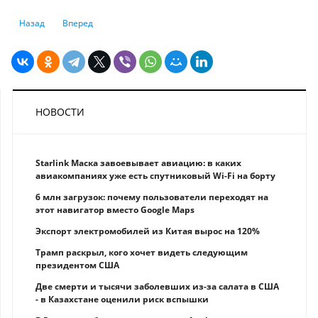
Предыдущий: Продажи 2024-го: ритейл превысил 22 триллиона тенге
Следующий: Инфляция — 8,6%? Спойлер: казахстанцы дума
Назад
Вперед
НОВОСТИ
Starlink Маска завоевывает авиацию: в каких
авиакомпаниях уже есть спутниковый Wi-Fi на борту
6 млн загрузок: почему пользователи переходят на
этот навигатор вместо Google Maps
Экспорт электромобилей из Китая вырос на 120%
Трамп раскрыл, кого хочет видеть следующим
президентом США
Две смерти и тысячи заболевших из-за салата в США
- в Казахстане оценили риск вспышки