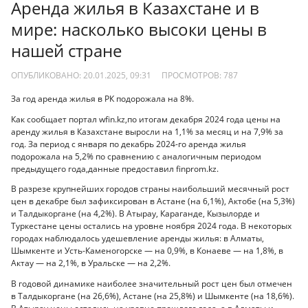
Аренда жилья в Казахстане и в
мире: насколько высоки цены в
нашей стране
ОПУБЛИКОВАНО: 20.01.2025, 09:31
ПРОСМОТРОВ:
787
За год аренда жилья в РК подорожала на 8%.
Как сообщает портал wfin.kz,по итогам декабря 2024 года цены на
аренду жилья в Казахстане выросли на 1,1% за месяц и на 7,9% за
год. За период с января по декабрь 2024-го аренда жилья
подорожала на 5,2% по сравнению с аналогичным периодом
предыдущего года,данные предоставил finprom.kz.
В разрезе крупнейших городов страны наибольший месячный рост
цен в декабре был зафиксирован в Астане (на 6,1%), Актобе (на 5,3%)
и Талдыкоргане (на 4,2%). В Атырау, Караганде, Кызылорде и
Туркестане цены остались на уровне ноября 2024 года. В некоторых
городах наблюдалось удешевление аренды жилья: в Алматы,
Шымкенте и Усть-Каменогорске — на 0,9%, в Конаеве — на 1,8%, в
Актау — на 2,1%, в Уральске — на 2,2%.
В годовой динамике наиболее значительный рост цен был отмечен
в Талдыкоргане (на 26,6%), Астане (на 25,8%) и Шымкенте (на 18,6%).