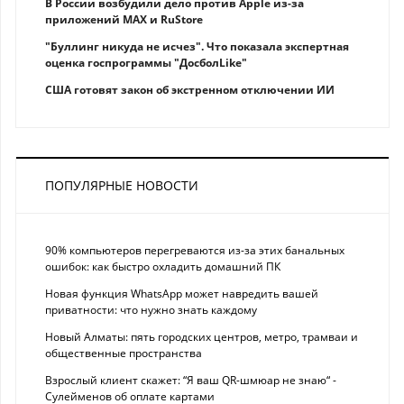
В России возбудили дело против Apple из-за
приложений MAX и RuStore
"Буллинг никуда не исчез". Что показала экспертная
оценка госпрограммы "ДосболLike"
США готовят закон об экстренном отключении ИИ
ПОПУЛЯРНЫЕ НОВОСТИ
90% компьютеров перегреваются из-за этих банальных
ошибок: как быстро охладить домашний ПК
Новая функция WhatsApp может навредить вашей
приватности: что нужно знать каждому
Новый Алматы: пять городских центров, метро, трамваи и
общественные пространства
Взрослый клиент скажет: “Я ваш QR-шмюар не знаю“ -
Сулейменов об оплате картами