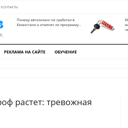
КОНТАКТЫ
Почему автолизинг не сработал в
И
Казахстане и отменят ли программу...
м
ч
РЕКЛАМА НА САЙТЕ
ОБУЧЕНИЕ
роф растет: тревожная