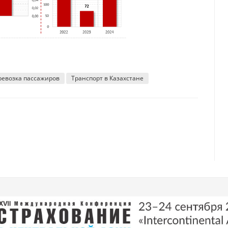
ревозка пассажиров
Транспорт в Казахстане
к
изнан Кыргызстан. Казахстан оказался на втором месте