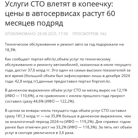
Услуги СТО влетят в копеечку:
цены в автосервисах растут 60
месяцев подряд
ОПУБЛИКОВАНО: 28.08.2025, 17:58
ПРОСМОТРОВ:
542
Техническое обслуживание и ремонт авто за год подорожали на
18,3%.
Как сообщает портал wfin.kz,объём услуг по техническому
обслуживанию и ремонту автомобилей, оказанных в июле текущего
года, достиг 37,6 млрд тг. Это один из самых высоких показателей за
всё время (больший объём был зафиксирован лишь в декабре 2024
года: 42,8 млрд тг),данные предоставил портал finprom.kz.
В денежном выражении объём услуг СТО за месяц вырос на 12,1%
(ИФО — 110,6%), а по сравнению с июлем прошлого года прирост
составил сразу 44,6% (ИФО — 122,2%).
В целом за январь–июль текущего года объём услуг СТО составил
сразу 181,3 млрд тг — на 35,8% больше в денежном выражении, чем
за аналогичный период 2024-го (ИФО — 119,2%). Для справки: годом
ранее был отмечен рост на 33,2% (ИФО — 118,3%). За пять лет объём
услуг в секторе увеличился в 3,6 раза.