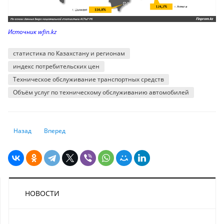
Источник wfin.kz
статистика по Казахстану и регионам
индекс потребительских цен
Техническое обслуживание транспортных средств
Объём услуг по техническому обслуживанию автомобилей
Предыдущий: Рэнкинг казахстанских банков по активам: за год подня
Следующий: Нет спроса на юань? Нетто-продажи китайской
Назад
Вперед
НОВОСТИ