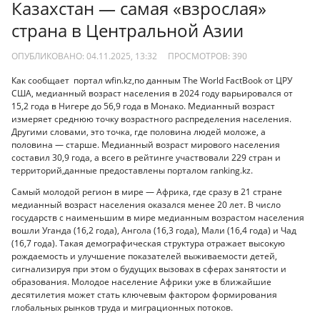
Казахстан — самая «взрослая»
страна в Центральной Азии
ОПУБЛИКОВАНО: 04.11.2025, 13:32
ПРОСМОТРОВ:
390
Как сообщает портал wfin.kz,по данным The World FactBook от ЦРУ
США, медианный возраст населения в 2024 году варьировался от
15,2 года в Нигере до 56,9 года в Монако. Медианный возраст
измеряет среднюю точку возрастного распределения населения.
Другими словами, это точка, где половина людей моложе, а
половина — старше. Медианный возраст мирового населения
составил 30,9 года, а всего в рейтинге участвовали 229 стран и
территорий,данные предоставлены порталом ranking.kz.
Самый молодой регион в мире — Африка, где сразу в 21 стране
медианный возраст населения оказался менее 20 лет. В число
государств с наименьшим в мире медианным возрастом населения
вошли Уганда (16,2 года), Ангола (16,3 года), Мали (16,4 года) и Чад
(16,7 года). Такая демографическая структура отражает высокую
рождаемость и улучшение показателей выживаемости детей,
сигнализируя при этом о будущих вызовах в сферах занятости и
образования. Молодое население Африки уже в ближайшие
десятилетия может стать ключевым фактором формирования
глобальных рынков труда и миграционных потоков.