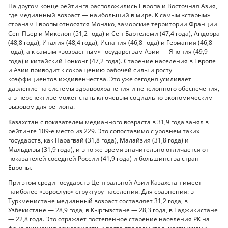
На другом конце рейтинга расположились Европа и Восточная Азия,
где медианный возраст — наибольший в мире. К самым «старым»
странам Европы относятся Монако, заморские территории Франции
Сен-Пьер и Микелон (51,2 года) и Сен-Бартелеми (47,4 года), Андорра
(48,8 года), Италия (48,4 года), Испания (46,8 года) и Германия (46,8
года), а к самым «возрастным» государствам Азии — Япония (49,9
года) и китайский Гонконг (47,2 года). Старение населения в Европе
и Азии приводит к сокращению рабочей силы и росту
коэффициентов иждивенчества. Это уже сегодня усиливает
давление на системы здравоохранения и пенсионного обеспечения,
а в перспективе может стать ключевым социально-экономическим
вызовом для региона.
Казахстан с показателем медианного возраста в 31,9 года занял в
рейтинге 109-е место из 229. Это сопоставимо с уровнем таких
государств, как Парагвай (31,8 года), Малайзия (31,8 года) и
Мальдивы (31,9 года), и в то же время значительно отличается от
показателей соседней России (41,9 года) и большинства стран
Европы.
При этом среди государств Центральной Азии Казахстан имеет
наиболее «взрослую» структуру населения. Для сравнения: в
Туркменистане медианный возраст составляет 31,2 года, в
Узбекистане — 28,9 года, в Кыргызстане — 28,3 года, в Таджикистане
— 22,8 года. Это отражает постепенное старение населения РК на