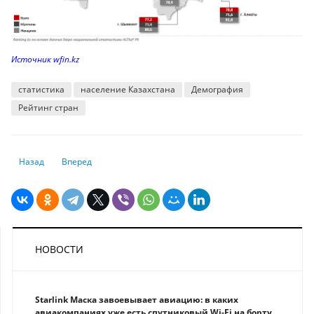
Источник wfin.kz
статистика
население Казахстана
Демография
Рейтинг стран
Предыдущий: Казахстан теряет позиции в рейтинге стран по индексу
Следующий: Товарооборот между Казахстаном и США достиг
Назад
Вперед
НОВОСТИ
Starlink Маска завоевывает авиацию: в каких
авиакомпаниях уже есть спутниковый Wi-Fi на борту