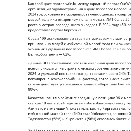
Как сообщает портал wfin.kz,международный портал OurW
организации здравоохранения о доле взрослого населен
2024 год основана на смоделированных оценках экспертов
массой тела или ожирением попали люди с ИМТ более 25.
роста в метрах, возведённого в квадрат. В 2024 году 45%
предоставил портал finprom.kz.
Среди 199 исследованных стран антилидерами стали остр
пришлось на людей с избыточной массой тела или ожирен
экономики удельный вес взрослых с ИМТ более 25 намного
Великобритании — 62%.
Данные ВОЗ показывают, что минимальная доля взрослог
всего приходится на страны с низким уровнем экономики 
2024-м удельный вес таких граждан составил всего 24%. Та
популярен высококалорийный фастфуд, связан исключител
стране действует устоявшееся правило «Хара хачи бу», чт
80%».
Казахстан занял в рейтинге срединную позицию: 96-е мест
старше 18 лет в 2024 году имел либо избыточную массу т
Азии это наименьший показатель, как и у Кыргызстана. Г
избыточной массой тела (64%) стал Узбекистан, занявший
Таджикистан (58%) и Кыргызстан (56%) оказались ближе к
За 44 года во всех странах Центральной Азии ситуация с