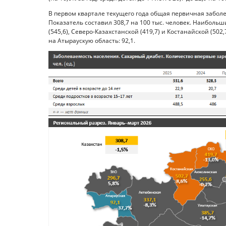
В первом квартале текущего года общая первичная забол
Показатель составил 308,7 на 100 тыс. человек. Наиболь
(545,6), Северо-Казахстанской (419,7) и Костанайской (5
на Атыраускую область: 92,1.