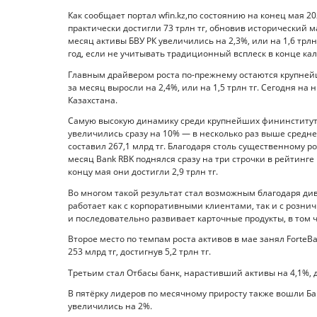
Как сообщает портал wfin.kz,по состоянию на конец мая 2
практически достигли 73 трлн тг, обновив исторический м
месяц активы БВУ РК увеличились на 2,3%, или на 1,6 трл
год, если не учитывать традиционный всплеск в конце ка
Главным драйвером роста по-прежнему остаются крупней
за месяц выросли на 2,4%, или на 1,5 трлн тг. Сегодня на
Казахстана.
Самую высокую динамику среди крупнейших фининституто
увеличились сразу на 10% — в несколько раз выше средн
составил 267,1 млрд тг. Благодаря столь существенному р
месяц Bank RBK поднялся сразу на три строчки в рейтинге
концу мая они достигли 2,9 трлн тг.
Во многом такой результат стал возможным благодаря ди
работает как с корпоративными клиентами, так и с розни
и последовательно развивает карточные продукты, в том 
Второе место по темпам роста активов в мае занял ForteB
253 млрд тг, достигнув 5,2 трлн тг.
Третьим стал Отбасы банк, нарастивший активы на 4,1%, до
В пятёрку лидеров по месячному приросту также вошли Бан
увеличились на 2%.