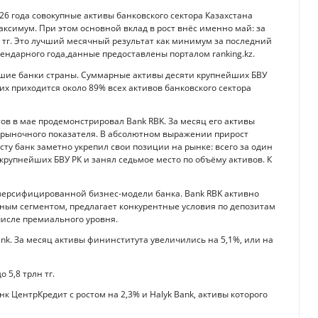
026 года совокупные активы банковского сектора Казахстана
аксимум. При этом основной вклад в рост внёс именно май: за
н тг. Это лучший месячный результат как минимум за последний
лендарного года,данные предоставлены порталом ranking.kz.
шие банки страны. Суммарные активы десяти крупнейших БВУ
 них приходится около 89% всех активов банковского сектора
в в мае продемонстрировал Bank RBK. За месяц его активы
ерыночного показателя. В абсолютном выражении прирост
осту банк заметно укрепил свои позиции на рынке: всего за один
 крупнейших БВУ РК и занял седьмое место по объёму активов. К
версифицированной бизнес-модели банка. Bank RBK активно
чным сегментом, предлагает конкурентные условия по депозитам
числе премиального уровня.
ank. За месяц активы фининститута увеличились на 5,1%, или на
 5,8 трлн тг.
к ЦентрКредит с ростом на 2,3% и Halyk Bank, активы которого