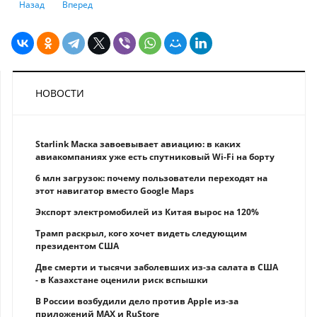
Предыдущий: Казахстанский рынок «безнала» за 10 лет вырос почти в
Следующий: Активы банков Казахстана обновили историче
Назад
Вперед
НОВОСТИ
Starlink Маска завоевывает авиацию: в каких
авиакомпаниях уже есть спутниковый Wi-Fi на борту
6 млн загрузок: почему пользователи переходят на
этот навигатор вместо Google Maps
Экспорт электромобилей из Китая вырос на 120%
Трамп раскрыл, кого хочет видеть следующим
президентом США
Две смерти и тысячи заболевших из-за салата в США
- в Казахстане оценили риск вспышки
В России возбудили дело против Apple из-за
приложений MAX и RuStore