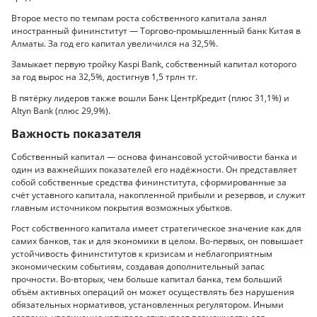
Второе место по темпам роста собственного капитала занял
иностранный фининститут — Торгово-промышленный банк Китая в
Алматы. За год его капитал увеличился на 32,5%.
Замыкает первую тройку Kaspi Bank, собственный капитал которого
за год вырос на 32,5%, достигнув 1,5 трлн тг.
В пятёрку лидеров также вошли Банк ЦентрКредит (плюс 31,1%) и
Altyn Bank (плюс 29,9%).
Важность показателя
Собственный капитал — основа финансовой устойчивости банка и
один из важнейших показателей его надёжности. Он представляет
собой собственные средства фининститута, сформированные за
счёт уставного капитала, накопленной прибыли и резервов, и служит
главным источником покрытия возможных убытков.
Рост собственного капитала имеет стратегическое значение как для
самих банков, так и для экономики в целом. Во-первых, он повышает
устойчивость фининститутов к кризисам и неблагоприятным
экономическим событиям, создавая дополнительный запас
прочности. Во-вторых, чем больше капитал банка, тем больший
объём активных операций он может осуществлять без нарушения
обязательных нормативов, установленных регулятором. Иными