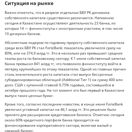
Ситуация на рынке
Важно отметить, что в разрезе отдельных БВУ РК динамика
собственного капитала существенно различается. Напомним:
сегодня в Казахстане осуществляют деятельность 23 банка, из
которых 14 — фининституты с иностранным участием, в том числе
10 дочерних банков.
Абсолютным лидером по годовому приросту собственного капитала
среди всех БВУ РК стал ForteBank: показатель увеличился сразу на
80%, или на 374,9 млрд тг. Это в несколько раз превышает средние
темпы роста по банковскому сектору. К 1 июня собственный капитал
банка превысил 841 млрд тг, что позволило фининституту войти в
пятёрку крупнейших по этому показателю. Одной из главных причин
столь значительного роста капитала стал выпуск бессрочных
субординированных облигаций (Additional Tier 1) на сумму 400 млн
долл. США с купонной ставкой 9,75% годовых, состоявшийся в
октябре прошлого года. На тот момент это был первый в Казахстане
выпуск таких ценных бумаг.
Кроме того, согласно последним новостям, в конце июня ForteBank
увеличил уставный капитал на 46,1 млрд тг. Это решение было
принято для расширения кредитования бизнеса. Отметим: сегодня
около 60% кредитного портфеля банка приходится на
финансирование корпоративного сектора, включая малый и
средний бизнес.