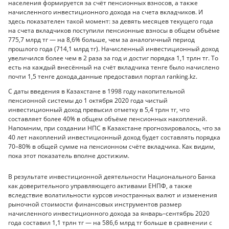
населения формируется за счёт пенсионных взносов, а также
начисленного инвестиционного дохода на счета вкладчиков. И
здесь показателен такой момент: за девять месяцев текущего года
на счета вкладчиков поступили пенсионные взносы в общем объёме
775,7 млрд тг — на 8,6% больше, чем за аналогичный период
прошлого года (714,1 млрд тг). Начисленный инвестиционный доход
увеличился более чем в 2 раза за год и достиг порядка 1,1 трлн тг. То
есть на каждый внесённый на счёт вкладчика тенге было начислено
почти 1,5 тенге дохода,данные предоставил портал ranking.kz.
С даты введения в Казахстане в 1998 году накопительной
пенсионной системы до 1 октября 2020 года чистый
инвестиционный доход превысил отметку в 5,4 трлн тг, что
составляет более 40% в общем объёме пенсионных накоплений.
Напомним, при создании НПС в Казахстане прогнозировалось, что за
40 лет накоплений инвестиционный доход будет составлять порядка
70–80% в общей сумме на пенсионном счёте вкладчика. Как видим,
пока этот показатель вполне достижим.
В результате инвестиционной деятельности Национального Банка
как доверительного управляющего активами ЕНПФ, а также
вследствие волатильности курсов иностранных валют и изменения
рыночной стоимости финансовых инструментов размер
начисленного инвестиционного дохода за январь–сентябрь 2020
года составил 1,1 трлн тг — на 586,6 млрд тг больше в сравнении с