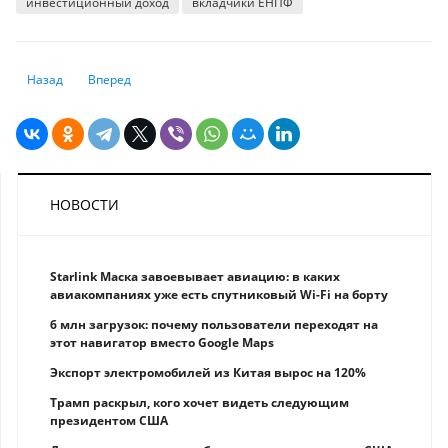
инвестиционный доход
вкладчики ЕНПФ
Предыдущий: Работникам торговой сферы приходится непросто: предп
Следующий: Производство в добывающей промышленности 
Назад
Вперед
НОВОСТИ
Starlink Маска завоевывает авиацию: в каких
авиакомпаниях уже есть спутниковый Wi-Fi на борту
6 млн загрузок: почему пользователи переходят на
этот навигатор вместо Google Maps
Экспорт электромобилей из Китая вырос на 120%
Трамп раскрыл, кого хочет видеть следующим
президентом США