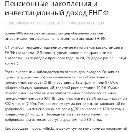
Пенсионные накопления и
инвестиционный доход ЕНПФ
ОПУБЛИКОВАНО: 04.11.2020, 09:31
ПРОСМОТРОВ:
1233
Более 40% накоплений казахстанцев обеспечено за счёт
инвестиционного дохода по пенсионным активам ЕНПФ.
К 1 октября текущего года пенсионные накопления казахстанцев в
ЕНПФ составили 12,5 трлн тг, увеличившись по сравнению с
аналогичным периодом прошлого года на 20,1% (годом ранее — 10,4
трлн тг).
Рост накоплений наблюдается по всем видам вкладов. Основная
сумма традиционно сформировалась за счёт обязательных
пенсионных взносов (ОПВ) и составила 12,2 трлн тг, или 97,6% от
общего объёма накоплений, годовой рост составил 19,9%. Сумма
пенсионных накоплений по обязательным профессиональным
пенсионным взносам (ОППВ) увеличилась на 29,3% за год и достигла
302 млрд тг (2,4%). Тем временем сумма пенсионных накоплений по
добровольным пенсионным взносам (ДПВ) выросла на 12% за год и
превысила 2,1 млрд тг. Последние пять лет накопления по
добровольным взносам растут в среднем на 5,8% в год.
Как сообщает портал wfin.kz, в целом сумма пенсионных накоплений