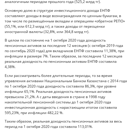
аналогичным периодом прошлого года (525,2 млрд тг).
Основную долю в структуре инвестиционного дохода ЕНПФ
составляют доходы в виде вознаграждения по ценным бумагам, в
том числе по размещённым вкладам и операциям «обратное РЕПО»
(55,1%, или 612,3 млрд тг), а также доходы от переоценки
иностранной валюты (32,8%, или 364,8 млрд тг).
В целом по состоянию на 1 октября 2020 года доходность
пенсионных активов за последние 12 месяцев (с октября 2019 года
по сентябрь 2020 года) для вкладчиков ЕНПФ составила 11,38%, при
инфляции в размере 7%. Таким образом, за последние 12 месяцев
реальная доходность по пенсионным активам ЕНПФ составила
4,38%.
Если рассматривать более длительные периоды, то за время
управления активами Национальным Банком Казахстана с 2014 года
по 1 октября 2020 года доходность составила 86,3%, при уровне
инфляции 65,1%. Реальная доходность пенсионных активов
превысила 21,2%. А с даты введения в стране в 1998 году
накопительной пенсионной системы до 1 октября 2020 года
инвестиционная доходность с нарастающим итогом составила
595,23%, при инфляции 482,22 %.
Таким образом, реальная доходность пенсионных активов за весь
период на 1 октября 2020 года составила 113,01%.