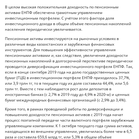
В целом высокая положительная доходность по пенсионным
активам ЕНПФ обеспечена грамотным управлением
инвестиционным портфелем. С учётом этого фактора доля
инвестиционного дохода в общем объёме пенсионных накоплений
населения периодически увеличивается.
Пенсионные активы инвестируются на рыночных условиях в
различные виды казахстанских и зарубежных финансовых
инструментов. Для повышения эффективности управления
пенсионными активами и, как следствие, увеличения доходности
пенсионных накоплений в долгосрочной перспективе периодически
проводится диверсификация инвестиционного портфеля ЕНПФ. Так,
если в конце сентября 2019 года на долю государственных ценных
бумаг (ГЦБ) в инвестиционном портфеле ЕНПФ приходилось 37,7%,
или 3,9 трлн тг, то в текущем году их доля составила 44,4%, или 5,6
трлн тг. Вместе с тем наблюдается рост доли депозитов в
иностранных банках (с 2,7% в 2019 году до 4,9% в 2020-м) и ценных
бумаг международных финансовых организаций (с 2,9% до 3,4%).
Кроме того, в рамках проводимой работы по диверсификации и
повышению доходности пенсионных активов с 2019 года начат
процесс поэтапной передачи части валютного портфеля зарубежным
управляющим компаниям. К 1 октября текущего года сумма активов,
находящихся во внешнем управлении, увеличилась более чем в 6,5
раза и составила 659,6 млрд тг, или 5,3% в общем объёме