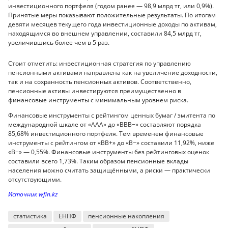
инвестиционного портфеля (годом ранее — 98,9 млрд тг, или 0,9%).
Принятые меры показывают положительные результаты. По итогам
девяти месяцев текущего года инвестиционные доходы по активам,
находящимся во внешнем управлении, составили 84,5 млрд тг,
увеличившись более чем в 5 раз.
Стоит отметить: инвестиционная стратегия по управлению
пенсионными активами направлена как на увеличение доходности,
так и на сохранность пенсионных активов. Соответственно,
пенсионные активы инвестируются преимущественно в
финансовые инструменты с минимальным уровнем риска.
Финансовые инструменты с рейтингом ценных бумаг / эмитента по
международной шкале от «ААА» до «BBB−» составляют порядка
85,68% инвестиционного портфеля. Тем временем финансовые
инструменты с рейтингом от «ВВ+» до «В−» составили 11,92%, ниже
«В−» — 0,55%. Финансовые инструменты без рейтинговых оценок
составили всего 1,73%. Таким образом пенсионные вклады
населения можно считать защищёнными, а риски — практически
отсутствующими.
Источник wfin.kz
статистика
ЕНПФ
пенсионные накопления