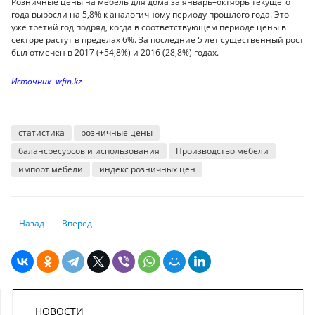
Розничные цены на мебель для дома за январь–октябрь текущего
года выросли на 5,8% к аналогичному периоду прошлого года. Это
уже третий год подряд, когда в соответствующем периоде цены в
секторе растут в пределах 6%. За последние 5 лет существенный рост
был отмечен в 2017 (+54,8%) и 2016 (28,8%) годах.
Источник wfin.kz
статистика
розничные цены
балансресурсов и использования
Производство мебели
импорт мебели
индекс розничных цен
Предыдущий: В чём хранить сбережения
Следующий: Микрофинансовые организации активно подд
Назад
Вперед
НОВОСТИ