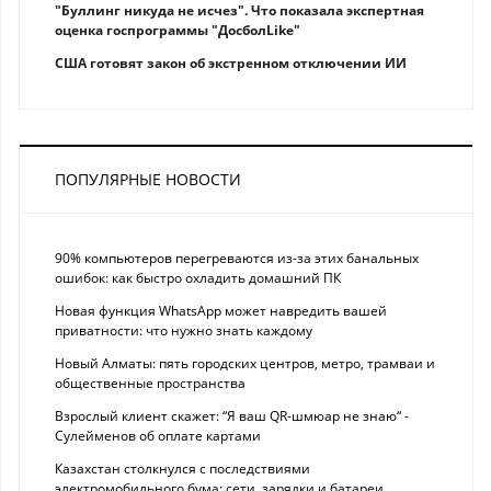
"Буллинг никуда не исчез". Что показала экспертная
оценка госпрограммы "ДосболLike"
США готовят закон об экстренном отключении ИИ
ПОПУЛЯРНЫЕ НОВОСТИ
90% компьютеров перегреваются из-за этих банальных
ошибок: как быстро охладить домашний ПК
Новая функция WhatsApp может навредить вашей
приватности: что нужно знать каждому
Новый Алматы: пять городских центров, метро, трамваи и
общественные пространства
Взрослый клиент скажет: “Я ваш QR-шмюар не знаю“ -
Сулейменов об оплате картами
Казахстан столкнулся с последствиями
электромобильного бума: сети, зарядки и батареи