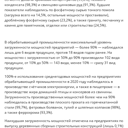
конденсата (98,3%) и свинцово-цинковых руд (91,3%). Худшие
показатели наблюдались по фосфатному сырью тонкого помола
(загрузка всего на 14,5%, остальные мощности простаивали),
дроблёному фосфатному сырью (23,2%), а также граниту, песчанику и
камню для памятников, отделки или строительства (24,5%).
В обрабатывающей промышленности максимальный уровень
загруженности мощностей предприятий — более 90% — наблюдался
лишь для 6 видов продукции, против 18 видов годом ранее. На
мощностях с загруженностью от 50% до 90% производили 102 вида
продукции, от 10% до 50% — 143 вида, менее 10% — сразу 31 вид
продукции.
100%-е использование среднегодовых мощностей на предприятиях
обрабатывающей промышленности в 2020 году наблюдалось в
производстве счётчиков электроэнергии, а также в пищепроме — в
производстве жира домашней птицы и консервов из свинины.
Загруженность производственных мощностей более чем на 90%
наблюдалась в производстве плоского проката из горячекатанной
стали (99,7%), фетровых болванок, тулий и шляпных колпаков (98%),
а также феррохрома (93,3%).
Наихудшая загруженность мощностей отмечена на предприятиях по
выпуску деревянных сборных строительных конструкций (лишь 0,1%)