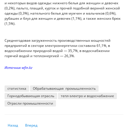
и некоторых видов одежды: нижнего белья для женщин и девочек
(0,2%), пальто, плащей, курток и прочей подобной верхней женской
одежды (0,3%), нательного белья для мужчин и мальчиков (0,6%),
рубашек и блуз для женщин и девочек (1,1%), а также женских брюк
(1,5%).
Среднегодовая загруженность производственных мощностей
предприятий в секторе электроэнергетики составила 61,1%, в
водоснабжении природной водой — 35,7%, в водоснабжении
горячей водой и теплоэнергией — 26,3%.
Источник wfin.kz
статистика
Обрабатывающая промышленность
Горнодобывающая отрасль
тепл-электро и водоснабжение
Отрасли промышленности
Предыдущий: Самые высокие цены на услуги такси наблюдаются в Шв
Следующий: Объём услуг в области досуга и спорта сократи
Назад
Вперед