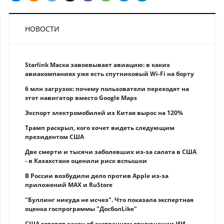
НОВОСТИ
Starlink Маска завоевывает авиацию: в каких
авиакомпаниях уже есть спутниковый Wi-Fi на борту
6 млн загрузок: почему пользователи переходят на
этот навигатор вместо Google Maps
Экспорт электромобилей из Китая вырос на 120%
Трамп раскрыл, кого хочет видеть следующим
президентом США
Две смерти и тысячи заболевших из-за салата в США
- в Казахстане оценили риск вспышки
В России возбудили дело против Apple из-за
приложений MAX и RuStore
"Буллинг никуда не исчез". Что показала экспертная
оценка госпрограммы "ДосболLike"
США готовят закон об экстренном отключении ИИ