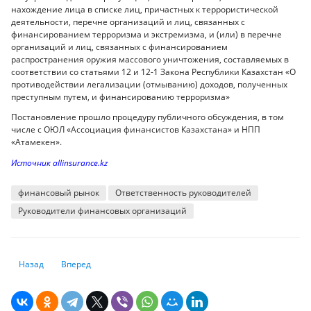
нахождение лица в списке лиц, причастных к террористической
деятельности, перечне организаций и лиц, связанных с
финансированием терроризма и экстремизма, и (или) в перечне
организаций и лиц, связанных с финансированием
распространения оружия массового уничтожения, составляемых в
соответствии со статьями 12 и 12-1 Закона Республики Казахстан «О
противодействии легализации (отмыванию) доходов, полученных
преступным путем, и финансированию терроризма»
Постановление прошло процедуру публичного обсуждения, в том
числе с ОЮЛ «Ассоциация финансистов Казахстана» и НПП
«Атамекен».
Источник allinsurance.kz
финансовый рынок
Ответственность руководителей
Руководители финансовых организаций
Предыдущий: Нацбанк запустил систему мгновенных платежей в реж
Следующий: Нацбанк установил курс доллара на выходные
Назад
Вперед