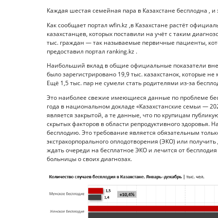
Каждая шестая семейная пара в Казахстане бесплодна , и 
Как сообщает портал wfin.kz ,в Казахстане растёт официал
казахстанцев, которых поставили на учёт с таким диагнозом
тыс. граждан — так называемые первичные пациенты, кот
предоставил портал ranking.kz .
Наибольший вклад в общие официальные показатели вне
было зарегистрировано 19,9 тыс. казахстанок, которые не
Ещё 1,5 тыс. пар не сумели стать родителями из-за беспло
Это наиболее свежие имеющиеся данные по проблеме бес
года в национальном докладе «
Казахстанские семьи — 20
является закрытой, а те данные, что по крупицам публик
скрытых факторов в области репродуктивного здоровья. Н
бесплодию. Это требование является обязательным только
экстракорпорального оплодотворения (ЭКО) или получить д
ждать очереди на бесплатное ЭКО и лечится от бесплодия 
больницы о своих диагнозах.