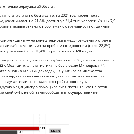
это только верхушка айсберга .
ьная статистика по бесплодию. За 2021 год численность
, увеличилась на 21,8%, достигнув 21,4 тыс. человек. Из них 7,9
орые впервые узнали о проблемах с фертильностью , данные
сли женщины — на конец периода в медучреждениях страны
 могли забеременеть из-за проблем со здоровьем (плюс 22,8%).
дия у мужчин (плюс 10,4% в сравнении с 2020 годом).
плодия в стране, они были опубликованы 28 декабря прошлого
22». Медицинская статистика по бесплодию Минздрава РК
уются в национальных докладах, не учитывают множество
апример, такой важный момент, как постановка на учёт по
 в случае, если пара надеется пройти процедуру
ругую медицинскую помощь за счёт квоты. Те, кто не готов
за свой счёт, не обязаны сообщать в государственные