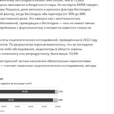
нскому бесплодию в Казахстане (более, чем в 10 раз)
ина «виновата» в бездетности пары. Но эксперты КАРМ говорят,
ва Локшина, доля женского и мужского фактора бесплодия
й фактор, когда бесплодны оба партнёра (от 30% до 48%
ачам намного реже. Это связано как с ментальностью
 заболеваний, приводящих к бесплодию — они не имеют явных
о проблемах с фертильностью становится известно только по
таты социологических исследований, проведённых в 2022 году
ития. По результатам опросов выяснилось, что за последние
ие-либо обследования, медосмотры в области охраны
гинекологу или репродуктологу, была выше: 53,4%.
ния мужской частью населения обязательных скрининговых
 — считают заказчики социологического исследования, авторы