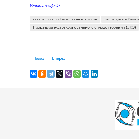
Источник wfin.kz
статистика по Казахстану и в мире
Бесплодие в Казах
Процедура экстракорпорального оплодотворения (ЭКО)
Предыдущий: Калорийность и недоедание: как обстоят д
Следующий: Самые высокооплачиваемые горн
Назад
Вперед