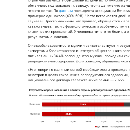
Огромная разница в официальных данных по мужскому и же
обманчиво подталкивает к выводу, что чаще именно женщ
что это не так. По
данным
президента ассоциации Вячесла
примерно одинакова (40%–60%). Часто встречается двойно
случаев). Просто мужчины, как правило, обращаются к вр
казахстанцев, так и с физиологическими особенностями
клинических проявлений. У человека ничего не болит, а 
результатам анализов.
О недообследованности мужчин свидетельствуют и резуль
экспертами Казахстанского института общественного разв
пять лет лишь 34,4% респондентов-мужчин проходили как
репродуктивного здоровья. Доля женщин, обращавшихся к 
«Это говорит о наличии острой необходимости прохожде
осмотров в целях сохранения репродуктивного здоровья»,
национального доклада «Казахстанские семьи — 2022».