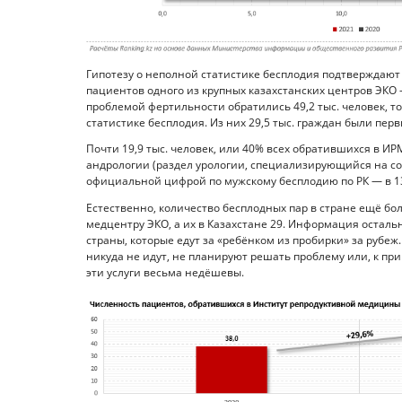
Гипотезу о неполной статистике бесплодия подтверждаю
пациентов одного из крупных казахстанских центров ЭКО 
проблемой фертильности обратились 49,2 тыс. человек, то
статистике бесплодия. Из них 29,5 тыс. граждан были пе
Почти 19,9 тыс. человек, или 40% всех обратившихся в И
андрологии (раздел урологии, специализирующийся на со
официальной цифрой по мужскому бесплодию по РК — в 13
Естественно, количество бесплодных пар в стране ещё бо
медцентру ЭКО, а их в Казахстане 29. Информация остальн
страны, которые едут за «ребёнком из пробирки» за рубеж
никуда не идут, не планируют решать проблему или, к при
эти услуги весьма недёшевы.