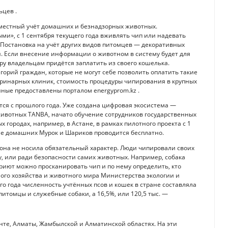
ьцев .
всеместный учёт домашних и безнадзорных животных.
и», с 1 сентября текущего года вживлять чип или надевать
 Постановка на учёт других видов питомцев — декоративных
. Если внесение информации о животном в систему будет для
уру владельцам придётся заплатить из своего кошелька.
орий граждан, которые не могут себе позволить оплатить такие
еринарных клиник, стоимость процедуры чипирования в крупных
данные предоставлены порталом energyprom.kz .
тся с прошлого года. Уже создана цифровая экосистема —
ивотных TANBA, начато обучение сотрудников государственных
х городах, например, в Астане, в рамках пилотного проекта с 1
ие домашних Мурок и Шариков проводится бесплатно.
 она не носила обязательный характер. Люди чипировали своих
у, или ради безопасности самих животных. Например, собака
приют можно просканировать чип и по нему определить, кто
ного хозяйства и животного мира Министерства экологии и
го года численность учтённых псов и кошек в стране составляла
 питомцы и служебные собаки, а 16,5%, или 120,5 тыс. —
нте, Алматы, Жамбылской и Алматинской областях. На эти