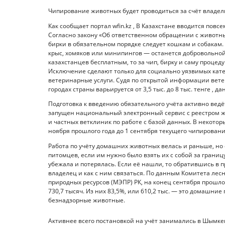
Чипирование животных будет проводиться за счёт владел
Как сообщает портал wfin.kz , В Казахстане вводится по
Согласно закону «Об ответственном обращении с животным
бирки в обязательном порядке следует кошкам и собакам.
крыс, хомяков или минипингов — останется добровольной
казахстанцев бесплатным, то за чип, бирку и саму процед
Исключение сделают только для социально уязвимых катег
ветеринарные услуги. Судя по открытой информации вет
городах страны варьируется от 3,5 тыс. до 8 тыс. тенге , 
Подготовка к введению обязательного учёта активно ведё
запущен национальный электронный сервис с реестром ж
и частных ветклиник по работе с базой данных. В некоторы
ноября прошлого года до 1 сентября текущего чипирован
Работа по учёту домашних животных велась и раньше, но
питомцев, если им нужно было взять их с собой за границ
убежала и потерялась. Если её нашли, то обратившись в 
владелец и как с ним связаться. По данным Комитета лес
природных ресурсов (МЭПР) РК, на конец сентября прошло
730,7 тысяч. Из них 83,5%, или 610,2 тыс. — это домашние
безнадзорные животные.
Активнее всего постановкой на учёт занимались в Шымке