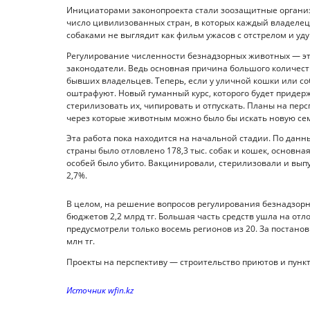
Инициаторами законопроекта стали зоозащитные организа
число цивилизованных стран, в которых каждый владелец 
собаками не выглядит как фильм ужасов с отстрелом и у
Регулирование численности безнадзорных животных — это,
законодатели. Ведь основная причина большого количес
бывших владельцев. Теперь, если у уличной кошки или со
оштрафуют. Новый гуманный курс, которого будет придерж
стерилизовать их, чипировать и отпускать. Планы на пер
через которые животным можно было бы искать новую се
Эта работа пока находится на начальной стадии. По данн
страны было отловлено 178,3 тыс. собак и кошек, основная
особей было убито. Вакцинировали, стерилизовали и выпус
2,7%.
В целом, на решение вопросов регулирования безнадзор
бюджетов 2,2 млрд тг. Большая часть средств ушла на отл
предусмотрели только восемь регионов из 20. За постано
млн тг.
Проекты на перспективу — строительство приютов и пункт
Источник wfin.kz