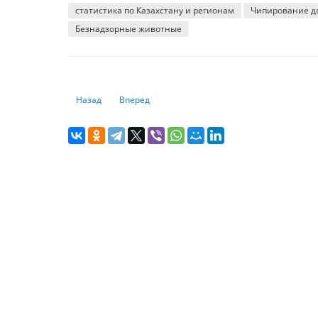
статистика по Казахстану и регионам
Чипирование д
Безнадзорные животные
Предыдущий: Трудоустройство не для всех: три четверти
Следующий: VISA и MasterCard теряют позиции 
Назад
Вперед