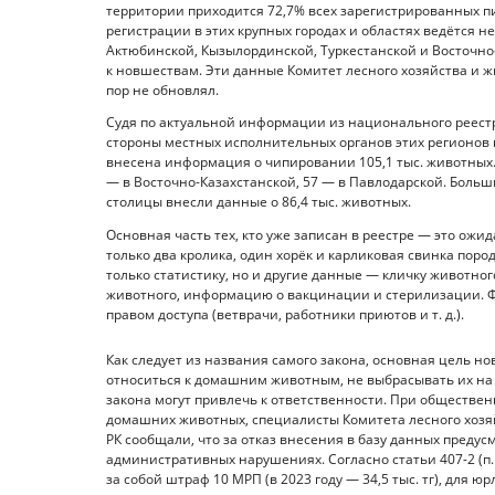
территории приходится 72,7% всех зарегистрированных пи
регистрации в этих крупных городах и областях ведётся н
Актюбинской, Кызылординской, Туркестанской и Восточно-
к новшествам. Эти данные Комитет лесного хозяйства и ж
пор не обновлял.
Судя по актуальной информации из национального реестр
стороны местных исполнительных органов этих регионов 
внесена информация о чипировании 105,1 тыс. животных. И
— в Восточно-Казахстанской, 57 — в Павлодарской. Боль
столицы внесли данные о 86,4 тыс. животных.
Основная часть тех, кто уже записан в реестре — это ож
только два кролика, один хорёк и карликовая свинка поро
только статистику, но и другие данные — кличку животно
животного, информацию о вакцинации и стерилизации. Ф
правом доступа (ветврачи, работники приютов и т. д.).
Как следует из названия самого закона, основная цель н
относиться к домашним животным, не выбрасывать их на 
закона могут привлечь к ответственности. При обществе
домашних животных, специалисты Комитета лесного хозя
РК сообщали, что за отказ внесения в базу данных предус
административных нарушениях. Согласно статьи 407-2 (п.
за собой штраф 10 МРП (в 2023 году — 34,5 тыс. тг), для юрл