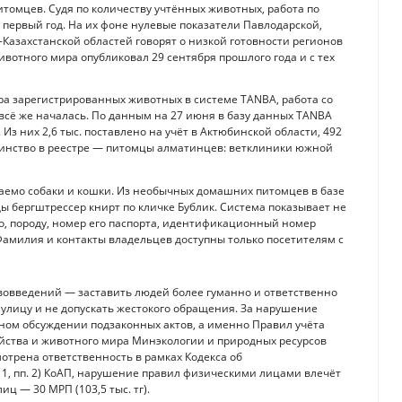
томцев. Судя по количеству учтённых животных, работа по
е первый год. На их фоне нулевые показатели Павлодарской,
Казахстанской областей говорят о низкой готовности регионов
ивотного мира опубликовал 29 сентября прошлого года и с тех
а зарегистрированных животных в системе TANBA, работа со
всё же началась. По данным на 27 июня в базу данных TANBA
з них 2,6 тыс. поставлено на учёт в Актюбинской области, 492
шинство в реестре — питомцы алматинцев: ветклиники южной
идаемо собаки и кошки. Из необычных домашних питомцев в базе
ды бергштрессер книрт по кличке Бублик. Система показывает не
го, породу, номер его паспорта, идентификационный номер
амилия и контакты владельцев доступны только посетителям с
ововведений — заставить людей более гуманно и ответственно
улицу и не допускать жестокого обращения. За нарушение
нном обсуждении подзаконных актов, а именно Правил учёта
йства и животного мира Минэкологии и природных ресурсов
мотрена ответственность в рамках Кодекса об
 1, пп. 2) КоАП, нарушение правил физическими лицами влечёт
иц — 30 МРП (103,5 тыс. тг).