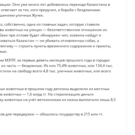
ции. Они уже много лет добивались перехода Казахстана в
отвечает за тех, кого приручил, а борьба с бездомными
душением уличных Жучек.
 собственно, одна из главных задач, которую ставили
тва животных на улицах — безответственное отношение их
баки при отлове будет обнаружен чип, хозяина найдут и
иваться Казахстан — не убивать отловленных собак, а
спективу — строить пункты временного содержания и приюты,
мью.
ым МЭПР, за первые девять месяцев прошлого года в городах
 их часть — бездомные. Из них 75,4% животных, или 134,4 тыс.
тили на свободу всего 4,8 тыс. уличных животных, или всего
ных животных в прошлом году регионы выделили из местных
ов животных — 1,6 млрд тг. На стерилизацию деньги
вку животных на учёт ветклиникам из казны выплатили лишь 8,5
ов для передержки — обошлись государству в 215 млн тг.