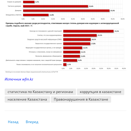
Источник wfin.kz
статистика по Казахстану и регионам
коррупция в казахстане
население Казахстана
Правонарушения в Казахстане
Предыдущий: 24 тысячи студентов Казахстана вузов ждут мест в общ
Следующий: Средний возвраст авиапарка Казахстана -11 ле
Назад
Вперед