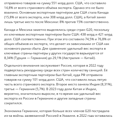
отправлено товаров на сумму 551 млрд долл. США, что составило
14,8% от всего странового объёма экспорта. Однако это не было
взаимно. Основным экспортным партнёром для США стала Канада
(15,8% от всего экспорта, или 308 млрд долл. США), а Китай занял
лишь третье место после Мексики: 8% против 15% соответственно.
Канада и Мексика заметно выделялись среди стран G20, поскольку
их ключевым экспортным партнёром были США: 438 млрд и 421 млрд
долл. США соответственно. При этом это составило 74,5% и 76,8% от
общих объёмов их экспорта, что делает их зависимыми от США как
основного рынка сбыта. Для сравнения: удельный вес экспорта в
ключевые страны-партнёры у других государств варьируется от
8,34% (Турция — Германия) до 29,1% (Австралия — Китай).
Отдельного внимания заслуживает Россия, которая в 2022 году
подверглась рекордному среди всех стран количеству санкций. Её
главным экспортным партнёром был Китай, куда РФ отправила
товаров на сумму 101 млрд долл. США, что составило лишь пятую
часть всего странового экспорта. Второе место заняла Индия (8,31%),
третье — Германия (5,7%). В 2023 году доли Китая и Индии,
вероятно, значительно выросли, в то время как удельный вес
экспорта из России в Германию и другие западные страны
сократился.
Экономика Германии, которая больше всех членов G20 пострадала
из-за войны, развязанной Россией в Украине, в 2022 году оставалась