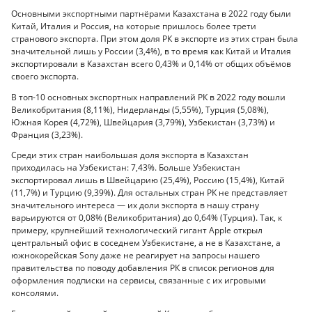
Основными экспортными партнёрами Казахстана в 2022 году были
Китай, Италия и Россия, на которые пришлось более трети
странового экспорта. При этом доля РК в экспорте из этих стран была
значительной лишь у России (3,4%), в то время как Китай и Италия
экспортировали в Казахстан всего 0,43% и 0,14% от общих объёмов
своего экспорта.
В топ-10 основных экспортных направлений РК в 2022 году вошли
Великобритания (8,11%), Нидерланды (5,55%), Турция (5,08%),
Южная Корея (4,72%), Швейцария (3,79%), Узбекистан (3,73%) и
Франция (3,23%).
Среди этих стран наибольшая доля экспорта в Казахстан
приходилась на Узбекистан: 7,43%. Больше Узбекистан
экспортировал лишь в Швейцарию (25,4%), Россию (15,4%), Китай
(11,7%) и Турцию (9,39%). Для остальных стран РК не представляет
значительного интереса — их доли экспорта в нашу страну
варьируются от 0,08% (Великобритания) до 0,64% (Турция). Так, к
примеру, крупнейший технологический гигант Apple открыл
центральный офис в соседнем Узбекистане, а не в Казахстане, а
южнокорейская Sony даже не реагирует на запросы нашего
правительства по поводу добавления РК в список регионов для
оформления подписки на сервисы, связанные с их игровыми
консолями.