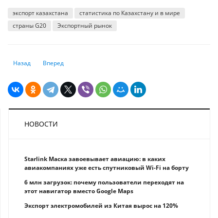
экспорт казахстана
статистика по Казахстану и в мире
страны G20
Экспортный рынок
Предыдущий: Средняя стоимость курсов казахского языка в РК — 20 ты
Следующий: Кредитование в Казахстане увеличилось на 23
Назад
Вперед
НОВОСТИ
Starlink Маска завоевывает авиацию: в каких
авиакомпаниях уже есть спутниковый Wi-Fi на борту
6 млн загрузок: почему пользователи переходят на
этот навигатор вместо Google Maps
Экспорт электромобилей из Китая вырос на 120%