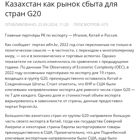
Казахстан как рынок сбыта для
стран G20
ОПУБЛИКОВАНО: 23.09.2024, 11:20
ПРОСМОТРОВ:
673
Главные партнёры РК по экспорту — Италия, Китай и Россия.
Как сообщает портал wfin.kz, 2022 год стал переломным не только в
политическом смысле — в частности, с переходом к многополярному
миру, — но и в экономических и торговых аспектах. Однако
показатели не сильно изменились по сравнению с предыдущими
годами. По данным The Observatory of Economic Complexity (OEC), в
2022 году основными партнёрами по экспорту для 19 стран,
входящих в группу G20, преимущественно оставались Китай и
Соединённые Штаты. Стоит отметить, что КНР и США были
ключевыми направлениями экспорта для равного числа стран G20 —
по 7 для каждого. Однако доля и стоимостный объём экспорта
варьировались в зависимости от страны, данные предоставил
портал finprom.kz.
Большинство азиатских стран из группы G20 направляли большую
часть своего экспорта в Китай, тогда как государства Северной
Америки и некоторые страны Европы экспортировали товары
преимущественно в США. Примечательно, что для Поднебесной
ключевым экспортным направлением были США, куда было