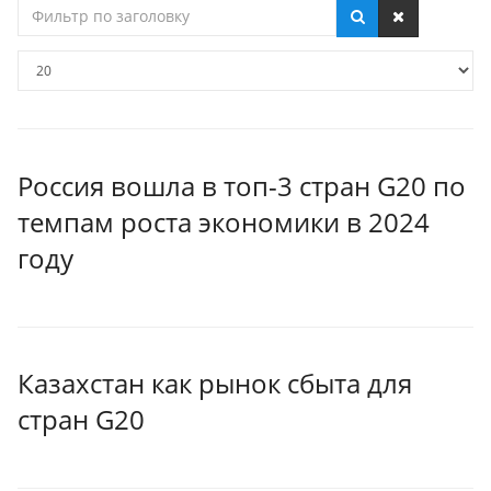
Фильтр
по
заголовку
Кол-
во
строк:
Россия вошла в топ-3 стран G20 по
темпам роста экономики в 2024
году
Казахстан как рынок сбыта для
стран G20