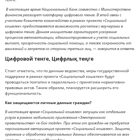
В настоящее время Национальный банк совместно с Министерством
финансов реализует платформу цифрового тенге. В этой связи с
участием Комитета казначейства в рамках проекта «Социальный
кошелек» предоставляется возможность расчетов с ваучерами в
цифровом тенге. Данная инициатива гарантирует ускорение
процессов автоматизации, администрирования и учета социальных
выплат, прозрачность социальной помощи, а также сохранность от
взысканий и запретов со стороны третьих лиц, — говорится в ответе.
Цифровой тенге, Цифрлық теңге
Стоит отметить, что по данным ведомства, меры государственной
поддержки в рамках проекта «Социальный кошелек» будут
проводиться поэтапно и параллельно с принятием нормативно-
правовых актов. Таким образом, планируется расширить его
функциональность.
Как защищаются личные данные граждан?
В настоящее время «Социальный кошелек» запущен как отдельная
услуга в рамках мобильного приложения «Электронного
правительства» «e-Gov mobile». При этом от граждан не требуется
персональная авторизация проекта «Социальный кошелек». Защита,
хранение и обработка персональных данных обеспечивается на всех
уровнях, — заверили в Минцифры