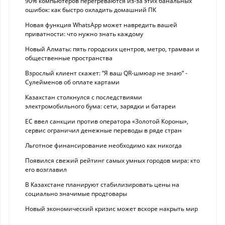
90% компьютеров перегреваются из-за этих банальных
ошибок: как быстро охладить домашний ПК
Новая функция WhatsApp может навредить вашей
приватности: что нужно знать каждому
Новый Алматы: пять городских центров, метро, трамваи и
общественные пространства
Взрослый клиент скажет: “Я ваш QR-шмюар не знаю“ -
Сулейменов об оплате картами
Казахстан столкнулся с последствиями
электромобильного бума: сети, зарядки и батареи
ЕС ввел санкции против оператора «Золотой Короны»,
сервис ограничил денежные переводы в ряде стран
Льготное финансирование необходимо как никогда
Появился свежий рейтинг самых умных городов мира: кто
его возглавил
В Казахстане планируют стабилизировать цены на
социально значимые продтовары
Новый экономический кризис может вскоре накрыть мир