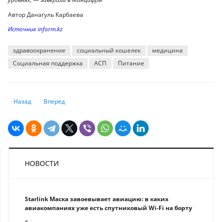
Автор Данагуль Карбаева
Источник inform.kz
здравоохранение
социальный кошелек
медицина
Социальная поддержка
АСП
Питание
Предыдущий: Страхование гаджетов: реально ли защитить свой смар
Следующий: Как проверить обременение на автомобиль пе
Назад
Вперед
НОВОСТИ
Starlink Маска завоевывает авиацию: в каких
авиакомпаниях уже есть спутниковый Wi-Fi на борту