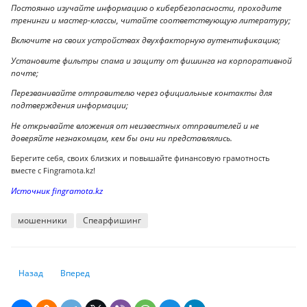
Постоянно изучайте информацию о кибербезопасности, проходите
тренинги и мастер-классы, читайте соответствующую литературу;
Включите на своих устройствах двухфакторную аутентификацию;
Установите фильтры спама и защиту от фишинга на корпоративной
почте;
Перезванивайте отправителю через официальные контакты для
подтверждения информации;
Не открывайте вложения от неизвестных отправителей и не
доверяйте незнакомцам, кем бы они ни представлялись.
Берегите себя, своих близких и повышайте финансовую грамотность
вместе с Fingramota.kz!
Источник fingramota.kz
мошенники
Спеарфишинг
Предыдущий: В АРРФР обратились к казахстанцам, желающим взять 
Следующий: Как пробить финансовый потолок
Назад
Вперед