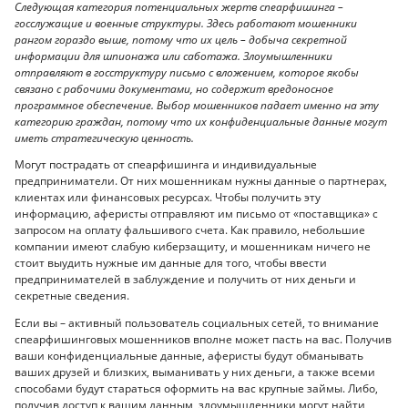
Следующая категория потенциальных жертв спеарфишинга –
госслужащие и военные структуры. Здесь работают мошенники
рангом гораздо выше, потому что их цель – добыча секретной
информации для шпионажа или саботажа. Злоумышленники
отправляют в госструктуру письмо с вложением, которое якобы
связано с рабочими документами, но содержит вредоносное
программное обеспечение. Выбор мошенников падает именно на эту
категорию граждан, потому что их конфиденциальные данные могут
иметь стратегическую ценность.
Могут пострадать от спеарфишинга и индивидуальные
предприниматели. От них мошенникам нужны данные о партнерах,
клиентах или финансовых ресурсах. Чтобы получить эту
информацию, аферисты отправляют им письмо от «поставщика» с
запросом на оплату фальшивого счета. Как правило, небольшие
компании имеют слабую киберзащиту, и мошенникам ничего не
стоит выудить нужные им данные для того, чтобы ввести
предпринимателей в заблуждение и получить от них деньги и
секретные сведения.
Если вы – активный пользователь социальных сетей, то внимание
спеарфишинговых мошенников вполне может пасть на вас. Получив
ваши конфиденциальные данные, аферисты будут обманывать
ваших друзей и близких, выманивать у них деньги, а также всеми
способами будут стараться оформить на вас крупные займы. Либо,
получив доступ к вашим данным, злоумышленники могут найти