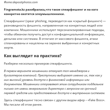
Фото:depositphotos.com
Fingramota.kz разобралась,что такое спеарфишинг и на кого
конкретно охотятся злоумышленники.
Спеарфишинг (spear phishing, переводится как «скрытый фишинг») —
разновидность фишинга, направленная на конкретных людей или
компании. Мошенники используют персонализированные подходы,
чтобы обманом получить доступ к конфиденциальной информации,
деньгам или системам. В отличие от массового фишинга, атаки
спланированы и нацелены на заранее выбранных и конкретных
жертв.
Как выглядит на практике?
Разберем несколько примеров спеарфишинга.
В первом варианте мошенники атакуют топ-менеджеров и
бухгалтеров компаний. Преступники выбирают именно их, так как у
них высокий уровень доступа к финансовой информации или
документам. Мошенники отправляют этим сотрудникам поддельное
письмо от имени генерального директора с запросом на срочный
перевод средств или предоставление доступа к внутренним системам.
Здесь спеарфишинг тесно связан с другим видом афер – «Fake Boss».
Мы писали об этом ранее.