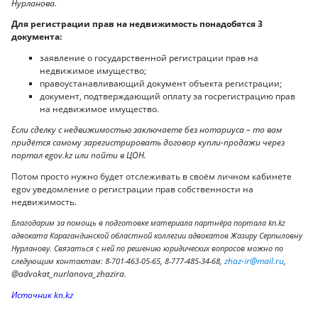
Нурланова.
Для регистрации прав на недвижимость понадобятся 3
документа:
заявление о государственной регистрации прав на
недвижимое имущество;
правоустанавливающий документ объекта регистрации;
документ, подтверждающий оплату за госрегистрацию прав
на недвижимое имущество.
Если сделку с недвижимостью заключаете без нотариуса – то вам
придётся самому зарегистрировать договор купли-продажи через
портал egov.kz или пойти в ЦОН.
Потом просто нужно будет отслеживать в своём личном кабинете
egov уведомление о регистрации прав собственности на
недвижимость.
Благодарим за помощь в подготовке материала партнёра портала kn.kz
адвоката Карагандинской областной коллегии адвокатов Жазиру Серпыловну
Нурланову. Связаться с ней по решению юридических вопросов можно по
zhaz-ir@mail.ru
,
следующим контактам: 8-701-463-05-65, 8-777-485-34-68,
@advokat_nurlanova_zhazira.
Источник kn.kz