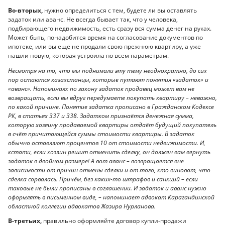
Во-вторых,
нужно определиться с тем, будете ли вы оставлять
задаток или аванс. Не всегда бывает так, что у человека,
подбирающего недвижимость, есть сразу вся сумма денег на руках.
Может быть, понадобится время на согласование документов по
ипотеке, или вы ещё не продали свою прежнюю квартиру, а уже
нашли новую, которая устроила по всем параметрам.
Несмотря на то, что мы поднимали эту тему неоднократно, до сих
пор остаются казахстанцы, которые путают понятия «задаток» и
«аванс». Напоминаю: по закону задаток продавец может вам не
возвращать, если вы вдруг передумаете покупать квартиру – неважно,
по какой причине. Понятие задатка прописано в Гражданском Кодексе
РК, в статьях 337 и 338. Задатком признаётся денежная сумма,
которую хозяину продаваемой квартиры отдаёт будущий покупатель
в счёт причитающейся суммы стоимости квартиры. В задаток
обычно оставляют процентов 10 от стоимости недвижимости. И,
кстати, если хозяин решит отменить сделку, он должен вам вернуть
задаток в двойном размере! А вот аванс – возвращается вне
зависимости от причин отмены сделки и от того, кто виноват, что
сделка сорвалась. Причём, без каких-то штрафов и санкций – если
таковые не были прописаны в соглашении. И задаток и аванс нужно
оформлять в письменном виде, – напоминает адвокат Карагандинской
областной коллегии адвокатов Жазира Нурланова.
В-третьих,
правильно оформляйте договор купли-продажи