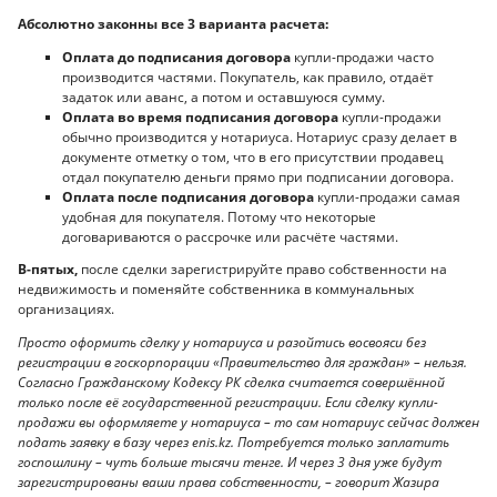
Абсолютно законны все 3 варианта расчета:
Оплата до подписания договора
купли-продажи часто
производится частями. Покупатель, как правило, отдаёт
задаток или аванс, а потом и оставшуюся сумму.
Оплата во время подписания договора
купли-продажи
обычно производится у нотариуса. Нотариус сразу делает в
документе отметку о том, что в его присутствии продавец
отдал покупателю деньги прямо при подписании договора.
Оплата после подписания договора
купли-продажи самая
удобная для покупателя. Потому что некоторые
договариваются о рассрочке или расчёте частями.
В-пятых,
после сделки зарегистрируйте право собственности на
недвижимость и поменяйте собственника в коммунальных
организациях.
Просто оформить сделку у нотариуса и разойтись восвояси без
регистрации в госкорпорации «Правительство для граждан» – нельзя.
Согласно Гражданскому Кодексу РК сделка считается совершённой
только после её государственной регистрации. Если сделку купли-
продажи вы оформляете у нотариуса – то сам нотариус сейчас должен
подать заявку в базу через enis.kz. Потребуется только заплатить
госпошлину – чуть больше тысячи тенге. И через 3 дня уже будут
зарегистрированы ваши права собственности, – говорит Жазира