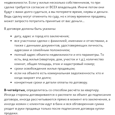
недвижимости. Если у жилья несколько собственников, то при
сделке требуется согласие от ВСЕХ владельцев. Иначе потом они
будут с вами долго судиться, а вы потеряете время, нервы и деньги.
Ведь сделку могут отменить по суду, но к этому времени продавец
может запросто потратить принятые от вас деньги...
В договоре должны быть указаны:
дату, адрес и город его заключения;
все участники сделки с фамилией, именами и отчествами, а
также с данными документов, удостоверяющих личность,
адресами и семейным положением;
полный адрес объекта недвижимости и его параметры. То
есть, вид жилья (квартира, дом, участок и т.д.), количество
комнат, общая площадь, этаж и кадастровый номер;
сроки освобождения жилья продавцом;
если на объекте есть коммунальная задолженность: кто и
когда закроет эти долги;
конкретные сроки и детали оплаты по договору.
В-четвёртых,
определитесь со способом расчёта за квартиру.
Иногда стороны договариваются о расплате за объект до подписания
договора, иногда рассчитываются прямо в момент его заключения, а
иногда хозяин с клиентом идут в банк и вся обговоренная сумма
уходит в руки продавца только после подписания договора купли-
продажи.