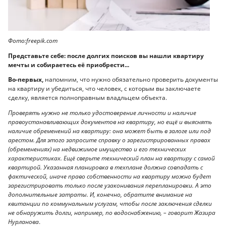
Фото:freepik.com
Представьте себе: после долгих поисков вы нашли квартиру
мечты и собираетесь её приобрести...
Во-первых,
напомним, что нужно обязательно проверить документы
на квартиру и убедиться, что человек, с которым вы заключаете
сделку, является полноправным владльцем объекта.
Проверять нужно не только удостоверение личности и наличие
правоустанавливающих документов на квартиру, но ещё и выяснять
наличие обременений на квартиру: она может быть в залоге или под
арестом. Для этого запросите справку о зарегистрированных правах
(обременениях) на недвижимое имущество и его технических
характеристиках. Ещё сверьте технический план на квартиру с самой
квартирой. Указанная планировка в техплане должна совпадать с
фактической, иначе право собственности на квартиру можно будет
зарегистрировать только после узаконивания перепланировки. А это
дополнительные затраты. И, конечно, обратите внимание на
квитанции по коммунальным услугам, чтобы после заключения сделки
не обнаружить долги, например, по водоснабжению, – говорит Жазира
Нурланова
.