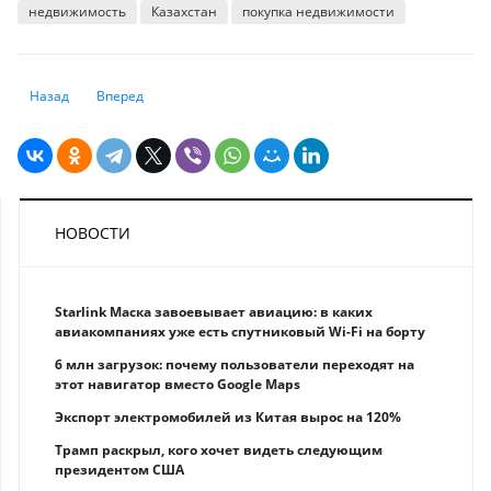
недвижимость
Казахстан
покупка недвижимости
Предыдущий: Банкротство граждан в Казахстане: как это работает и 
Следующий: Трансформация пенсионного рынка Казахстана 
Назад
Вперед
НОВОСТИ
Starlink Маска завоевывает авиацию: в каких
авиакомпаниях уже есть спутниковый Wi-Fi на борту
6 млн загрузок: почему пользователи переходят на
этот навигатор вместо Google Maps
Экспорт электромобилей из Китая вырос на 120%
Трамп раскрыл, кого хочет видеть следующим
президентом США