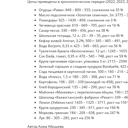
Цены приведены в хронологическом порядке (2022, 2023, 202
Огурцы «Рава»: 849 – 809 – 555, снижение на 35 %
Масло подсолнечное «Золотая семечка», 3л: 3775 – 
Помидоры: 925 – 1439 – 899, снижение на 3 %
Чечевица красная: 610 – 669 – 705, рост на 16 %
Сахар-песок: 330 – 499 – 456, рост на 38 %
Школьная тетрадь, 12 л.: 25 – 39 – 35, рост на 40 %
Кефир живой Amiran, 3,2%, 500 г: 345 – 465 – 491, ро
Вода Borjomi, 0,33 л: 425 – 549 – 663, рост на 56 %
Туалетная бумага «Белоснежка», 12 шт.: 1245 – 1655 
Сок Dada, томат, 0,95 л: 470 – 545 – 748, рост на 59 %
Крупа гречневая «Цесна», упаковка 3 кг: 2115 – 2599 
Зеленый горошек и сладкая кукуруза Bonduelle, 425 г:
Сода пищевая в картонной пачке, 500 г: 160 – 214 – 2
Вода «Алекс», 1,5 л: 180 – 205 – 308, рост на 71 %
Картофель: 196 – 205 – 339 (молодой по 458), рост на
Хлеб бородинский: 135 – 240 – 299, рост на 78 %
Майонез «Махеевъ» с перепелиным яйцом, 190 г: 259 
Шоколад «Казахстанский» фабрики «Рахат»: 339 – 463
Лимон (Узбекистан): 1435 – 1325 – 3711, рост на 159
Крупа кукурузная: 230 – 345 – 611, рост на 166 %
Морковь грязная: 184 – 209 – 638, рост на 247 %
Лук: 80 – 305 – 285, рост на 256 %
Автор Алма Абишева