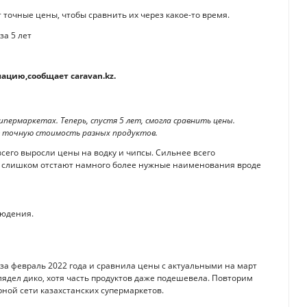
т точные цены, чтобы сравнить их через какое-то время.
ацию,сообщает сaravan.kz.
гипермаркетах. Теперь, спустя 5 лет, смогла сравнить цены.
ав точную стоимость разных продуктов.
сего выросли цены на водку и чипсы. Сильнее всего
 Не слишком отстают намного более нужные наименования вроде
людения.
 за февраль 2022 года и сравнила цены с актуальными на март
лядел дико, хотя часть продуктов даже подешевела. Повторим
рной сети казахстанских супермаркетов.