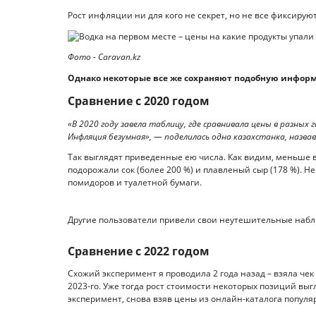
Рост инфляции ни для кого не секрет, но не все фиксирую
Фото - Caravan.kz
Однако некоторые все же сохраняют подобную информ
Сравнение с 2020 годом
«В 2020 году завела таблицу, где сравнивала цены в разных 
Инфляция безумная», — поделилась одна казахстанка, назв
Так выглядят приведенные ею числа. Как видим, меньше в
подорожали сок (более 200 %) и плавленый сыр (178 %).
помидоров и туалетной бумаги.
Другие пользователи привели свои неутешительные наб
Сравнение с 2022 годом
Схожий эксперимент я проводила 2 года назад – взяла чек
2023-го. Уже тогда рост стоимости некоторых позиций выг
эксперимент, снова взяв цены из онлайн-каталога популя