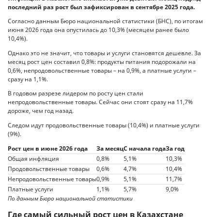
последний раз рост был зафиксирован в сентябре 2025 года.
Согласно данным Бюро национальной статистики (БНС), по итогам
июня 2026 года она опустилась до 10,3% (месяцем ранее было
10,4%).
Однако это не значит, что товары и услуги становятся дешевле. За
месяц рост цен составил 0,8%: продукты питания подорожали на
0,6%, непродовольственные товары – на 0,9%, а платные услуги –
сразу на 1,1%.
В годовом разрезе лидером по росту цен стали
непродовольственные товары. Сейчас они стоят сразу на 11,7%
дороже, чем год назад.
Следом идут продовольственные товары (10,4%) и платные услуги
(9%).
Рост цен в июне 2026 года
За месяц
С начала года
За год
Общая инфляция
0,8%
5,1%
10,3%
Продовольственные товары
0,6%
4,7%
10,4%
Непродовольственные товары
0,9%
5,1%
11,7%
Платные услуги
1,1%
5,7%
9,0%
По данным Бюро национальной статистики
Где самый сильный рост цен в Казахстане