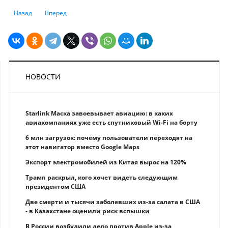
Предыдущий: "Сделай за двоих". Что изменилось для работников, ко
Следующий: Работают ли денежные аффирмации
Назад
Вперед
НОВОСТИ
Starlink Маска завоевывает авиацию: в каких
авиакомпаниях уже есть спутниковый Wi-Fi на борту
6 млн загрузок: почему пользователи переходят на
этот навигатор вместо Google Maps
Экспорт электромобилей из Китая вырос на 120%
Трамп раскрыл, кого хочет видеть следующим
президентом США
Две смерти и тысячи заболевших из-за салата в США
- в Казахстане оценили риск вспышки
В России возбудили дело против Apple из-за