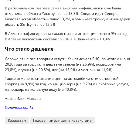
В региональном разрезе самая высокая инфляция в июне была
отмечена в области Ұлытау – плюс 13,3%. Следом идет Северо-
Казахстанская область – плюс 13,2%, а замыкает тройку антилидеров
область Жетісу – плюс 12,2%.
В Алматы зафиксирована самая низкая инфляция – всего 9% за год.
В Астане показатель составил 9,8%, а в Шымкенте – 10,3%.
Что стало дешевле
Дорожают не все товары и услуги. Как отмечает БНС, по итогам июня
2026 года за год стали дешевле свекла (на 26,9%), помидоры (на
23,8%), огурцы (на 20,8%), лук (на 15,9%) и чеснок (на 11,9%).
Также отмечено снижение цен на автомобили отечественной
сборки (на 9,9%) за год, кондиционеры (на 9,7%) и некоторые услуги,
например, на холодную воду (на 40,8%).
Автор Илья Манаев
Источник nur.kz
Казахстан
Годовая инфляция в Казахстане