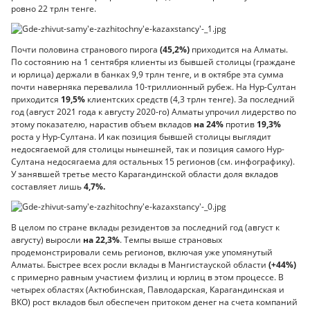
ровно 22 трлн тенге.
Почти половина странового пирога
(45,2%)
приходится на Алматы.
По состоянию на 1 сентября клиенты из бывшей столицы (граждане
и юрлица) держали в банках 9,9 трлн тенге, и в октябре эта сумма
почти наверняка перевалила 10-триллионный рубеж. На Нур-Султан
приходится
19,5%
клиентских средств (4,3 трлн тенге). За последний
год (август 2021 года к августу 2020-го) Алматы упрочил лидерство по
этому показателю, нарастив объем вкладов
на 24%
против
19,3%
роста у Нур-Султана. И как позиция бывшей столицы выглядит
недосягаемой для столицы нынешней, так и позиция самого Нур-
Султана недосягаема для остальных 15 регионов (см. инфографику).
У занявшей третье место Карагандинской области доля вкладов
составляет лишь
4,7%.
В целом по стране вклады резидентов за последний год (август к
августу) выросли
на 22,3%
. Темпы выше страновых
продемонстрировали семь регионов, включая уже упомянутый
Алматы. Быстрее всех росли вклады в Мангистауской области
(+44%)
с примерно равным участием физлиц и юрлиц в этом процессе. В
четырех областях (Актюбинская, Павлодарская, Карагандинская и
ВКО) рост вкладов был обеспечен притоком денег на счета компаний