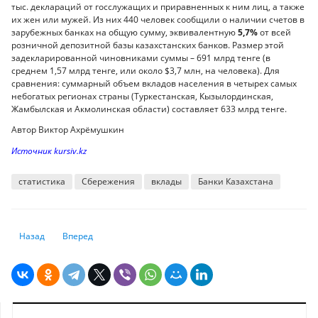
тыс. деклараций от госслужащих и приравненных к ним лиц, а также
их жен или мужей. Из них 440 человек сообщили о наличии счетов в
зарубежных банках на общую сумму, эквивалентную
5,7%
от всей
розничной депозитной базы казахстанских банков. Размер этой
задекларированной чиновниками суммы – 691 млрд тенге (в
среднем 1,57 млрд тенге, или около $3,7 млн, на человека). Для
сравнения: суммарный объем вкладов населения в четырех самых
небогатых регионах страны (Туркестанская, Кызылординская,
Жамбылская и Акмолинская области) составляет 633 млрд тенге.
Автор Виктор Ахрёмушкин
Источник kursiv.kz
статистика
Сбережения
вклады
Банки Казахстана
Предыдущий: В чем сходство и различие ипотечных программ Сбера, 
Следующий: Почему Казахстан продает госкомпании со ски
Назад
Вперед