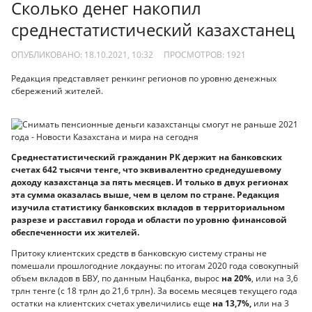
Сколько денег накопил
среднестатистический казахстанец
ОПУБЛИКОВАНО: 18.10.2021, 10:32
ПРОСМОТРОВ:
1921
Редакция представляет ренкинг регионов по уровню денежных
сбережений жителей.
Среднестатистический гражданин РК держит на банковских
счетах 642 тысячи тенге, что эквивалентно среднедушевому
доходу казахстанца за пять месяцев. И только в двух регионах
эта сумма оказалась выше, чем в целом по стране. Редакция
изучила статистику банковских вкладов в территориальном
разрезе и расставил города и области по уровню финансовой
обеспеченности их жителей.
Притоку клиентских средств в банковскую систему страны не
помешали прошлогодние локдауны: по итогам 2020 года совокупный
объем вкладов в БВУ, по данным Нацбанка, вырос
на 20%
, или на 3,6
трлн тенге (с 18 трлн до 21,6 трлн). За восемь месяцев текущего года
остатки на клиентских счетах увеличились еще
на 13,7%,
или на 3