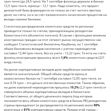
трлн тенге (до 24,5 трлн). На 1 сентября физлица держали в банках
12,5 трлн тенге, юрлица – 12,1 трлн. Надо отметить, что прирост
депозитной базы формируется не только за счет чистого притока
денег на счета, но и за счет ежемесячного начисления процентов на
вклады самими банками.
Статистика распределения клиентских средств по регионам
приводится только по счетам, принадлежащим резидентам
Казахстана (что абсолютно логично). В случае с физлицами влияние
иностранных граждан на этот сегмент рынка несущественно: как
сообщает Статистический бюллетень Нацбанка, на 1 сентября
объем банковских вкладов населения с учетом нерезидентов
составил 12,44 трлн тенге, без их учета – 12,22 трлн. То есть на счета
физлиц-иностранцев пришлось всего
1,8%
клиентских средств (221
млрд тенге).
На рынке корпоративных вкладов доля зарубежных компаний
является значительной. Общий объем средств юрлиц в
казахстанских банках на 1 сентября составил 12,05 трлн тенге, из
них 9,74 трлн – это деньги оте­чественных клиентов. Таким образом,
на долю компаний-нерезидентов пришлось
19,2%
(2,3 трлн тенге) от
совокупного объема корпоративных вкладов в Казахстане.
Соответственно, от общего денежного пирога (под которым
понимается весь объем клиентских средств в банках РК) резидентам
страны принадлежит (и распределяется по регионам) около
98%
розничных и
81%
корпоративных средств. Размер этой суммы –