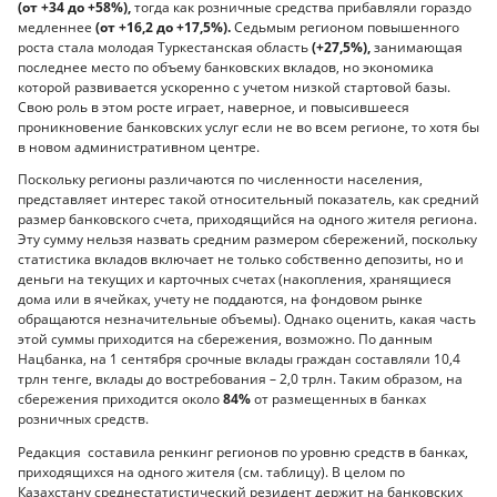
(от +34 до +58%),
тогда как розничные средства прибавляли гораздо
медленнее
(от +16,2 до +17,5%).
Седьмым регионом повышенного
роста стала молодая Туркестанская область
(+27,5%),
занимающая
последнее место по объему банковских вкладов, но экономика
которой развивается ускоренно с учетом низкой стартовой базы.
Свою роль в этом росте играет, наверное, и повысившееся
проникновение банковских услуг если не во всем регионе, то хотя бы
в новом административном центре.
Поскольку регионы различаются по численности населения,
представляет интерес такой относительный показатель, как средний
размер банковского счета, приходящийся на одного жителя региона.
Эту сумму нельзя назвать средним размером сбережений, поскольку
статистика вкладов включает не только собственно депозиты, но и
деньги на текущих и карточных счетах (накопления, хранящиеся
дома или в ячейках, учету не поддаются, на фондовом рынке
обращаются незначительные объемы). Однако оценить, какая часть
этой суммы приходится на сбережения, возможно. По данным
Нацбанка, на 1 сентября срочные вклады граждан составляли 10,4
трлн тенге, вклады до востребования – 2,0 трлн. Таким образом, на
сбережения приходится около
84%
от размещенных в банках
розничных средств.
Редакция составила ренкинг регионов по уровню средств в банках,
приходящихся на одного жителя (см. таблицу). В целом по
Казахстану среднестатистический резидент держит на банковских