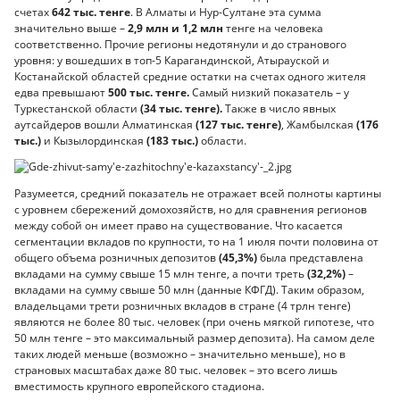
счетах
642 тыс. тенге
. В Алматы и Нур-Султане эта сумма
значительно выше –
2,9 млн и 1,2 млн
тенге на человека
соответственно. Прочие регионы недотянули и до странового
уровня: у вошедших в топ-5 Карагандинской, Атырауской и
Костанайской областей средние остатки на счетах одного жителя
едва превышают
500 тыс. тенге.
Самый низкий показатель – у
Туркестанской области
(34 тыс. тенге).
Также в число явных
аутсайдеров вошли Алматинская
(127 тыс. тенге)
, Жамбылская
(176
тыс.)
и Кызылординская
(183 тыс.)
области.
Разумеется, средний показатель не отражает всей полноты картины
с уровнем сбережений домохозяйств, но для сравнения регионов
между собой он имеет право на существование. Что касается
сегментации вкладов по крупности, то на 1 июля почти половина от
общего объема розничных депозитов
(45,3%)
была представлена
вкладами на сумму свыше 15 млн тенге, а почти треть
(32,2%)
–
вкладами на сумму свыше 50 млн (данные КФГД). Таким образом,
владельцами трети розничных вкладов в стране (4 трлн тенге)
являются не более 80 тыс. человек (при очень мягкой гипотезе, что
50 млн тенге – это максимальный размер депозита). На самом деле
таких людей меньше (возможно – значительно меньше), но в
страновых масштабах даже 80 тыс. человек – это всего лишь
вместимость крупного европейского стадиона.