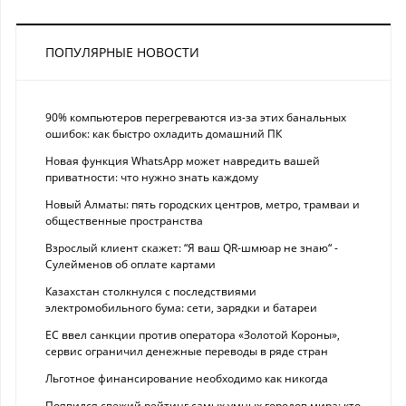
ПОПУЛЯРНЫЕ НОВОСТИ
90% компьютеров перегреваются из-за этих банальных
ошибок: как быстро охладить домашний ПК
Новая функция WhatsApp может навредить вашей
приватности: что нужно знать каждому
Новый Алматы: пять городских центров, метро, трамваи и
общественные пространства
Взрослый клиент скажет: “Я ваш QR-шмюар не знаю“ -
Сулейменов об оплате картами
Казахстан столкнулся с последствиями
электромобильного бума: сети, зарядки и батареи
ЕС ввел санкции против оператора «Золотой Короны»,
сервис ограничил денежные переводы в ряде стран
Льготное финансирование необходимо как никогда
Появился свежий рейтинг самых умных городов мира: кто