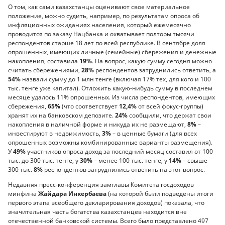
О том, как сами казахстанцы оценивают свое материальное
положение, можно судить, например, по результатам опроса об
инфляционных ожиданиях населения, который ежемесячно
проводится по заказу Нацбанка и охватывает полторы тысячи
респондентов старше 18 лет по всей республике. В сентябре доля
опрошенных, имеющих личные (семейные) сбережения и денежные
накопления, составила
19%
. На вопрос, какую сумму сегодня можно
считать сбережениями,
28%
респондентов затруднились ответить, а
54%
назвали сумму до 1 млн тенге (включая 17% тех, для кого и 100
тыс. тенге уже капитал). Отложить какую-нибудь сумму в последнем
месяце удалось 11% опрошенных. Из числа респондентов, имеющих
сбережения,
65%
(что соответствует
12,4%
от всей фокус-группы)
хранят их на банковском депозите.
24%
сообщили, что держат свои
накопления в наличной форме и никуда их не размещают,
8%
–
инвестируют в недвижимость,
3%
– в ценные бумаги (для всех
опрошенных возможны комбинированные варианты размещения).
У
49%
участников опроса доход за последний месяц составил от 100
тыс. до 300 тыс. тенге, у
30%
– менее 100 тыс. тенге, у
14%
– свыше
300 тыс.
8%
респондентов затруднились ответить на этот вопрос.
Недавняя пресс-конференция замглавы Комитета госдоходов
минфина
Жайдара Инкербаева
(на которой были подведены итоги
первого этапа всеобщего декларирования доходов) показала, что
значительная часть богатства казахстанцев находится вне
отечественной банковской системы. Всего было представлено 497