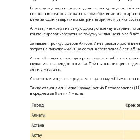
Самое доходное жилье для сдачи в аренду на данный мом
полностью окупить затраты на приобретение квартиры в эт
цена за один квадратный метр на вторичном рынке составляе
Алматы, несмотря на самую дорогую аренду в стране, по о
компенсировать затраты на покупку жилья можно за 8 лет 
Замыкает тройку лидеров Актобе. Из-за резкого роста цен
затрат на покупку жилья на сегодня составляет 8 лет и 5 м
А вот в Шымкенте арендаторам придется набраться терпен
окупаемость арендного жилья. При нынешних ценах здесь
лет и 7 месяцев.
Стоит отметить, что еще два месяца назад у Шымкента пок
Также отличились низкой доходностью Петропавловск (11 л
в среднем за 9 лет и 1 месяц.