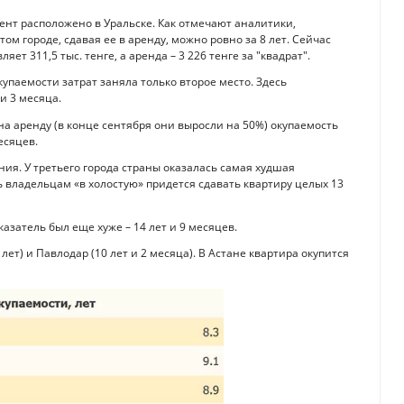
ент расположено в Уральске. Как отмечают аналитики,
ом городе, сдавая ее в аренду, можно ровно за 8 лет. Сейчас
т 311,5 тыс. тенге, а аренда – 3 226 тенге за "квадрат".
купаемости затрат заняла только второе место. Здесь
и 3 месяца.
 на аренду (в конце сентября они выросли на 50%) окупаемость
есяцев.
ия. У третьего города страны оказалась самая худшая
 владельцам «в холостую» придется сдавать квартиру целых 13
азатель был еще хуже – 14 лет и 9 месяцев.
ет) и Павлодар (10 лет и 2 месяца). В Астане квартира окупится