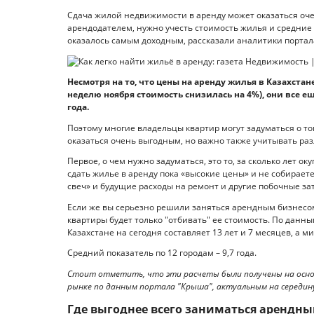
Сдача жилой недвижимости в аренду может оказаться оче
арендодателем, нужно учесть стоимость жилья и средние ц
оказалось самым доходным, рассказали аналитики портала
Несмотря на то, что цены на аренду жилья в Казахста
неделю ноября стоимость снизилась на 4%), они все е
года.
Поэтому многие владельцы квартир могут задуматься о то
оказаться очень выгодным, но важно также учитывать ра
Первое, о чем нужно задуматься, это то, за сколько лет 
сдать жилье в аренду пока «высокие цены» и не собираете
свеч» и будущие расходы на ремонт и другие побочные за
Если же вы серьезно решили заняться арендным бизнесом,
квартиры будет только "отбивать" ее стоимость. По данн
Казахстане на сегодня составляет 13 лет и 7 месяцев, а м
Средний показатель по 12 городам – 9,7 года.
Стоит отметить, что эти расчеты были получены на осно
рынке по данным портала "Крыша", актуальным на середину
Где выгоднее всего заниматься арендн