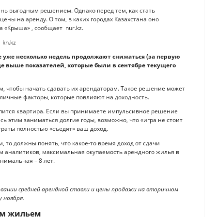
нь выгодным решением. Однако перед тем, как стать
ены на аренду. О том, в каких городах Казахстана оно
 «Крыша» , сообщает nur.kz.
не уже несколько недель продолжают снижаться (за первую
ще выше показателей, которые были в сентябре текущего
м, чтобы начать сдавать их арендаторам. Такое решение может
зличные факторы, которые повлияют на доходность.
окупится квартира. Если вы принимаете импульсивное решение
сь этим заниматься долгие годы, возможно, что «игра не стоит
траты полностью «съедят» ваш доход.
 то должны понять, что какое-то время доход от сдачи
ым аналитиков, максимальная окупаемость арендного жилья в
инимальная – 8 лет.
вании средней арендной ставки и цены продажи на вторичном
 ноября.
ым жильем