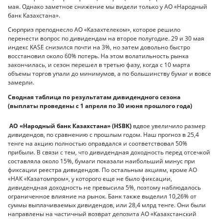
мая. Однако заметное снижение мы видели только у АО «Народный
банк Казахстана».
Сюрприз преподнесло АО «Казахтелеком», которое решило
перенести вопрос по дивидендам на второе полугодие. 29 и 30 мая
индекс KASE снизился почти на 3%, но затем довольно быстро
восстановил около 60% потерь. На этом волатильность рынка
закончилась, и сезон перешел в третью фазу, когда с 10 марта
объемы торгов упали до минимумов, а по большинству бумаг и вовсе
замерли.
Сводная таблица по результатам дивидендного сезона
(выплаты проведены с 1 апреля по 30 июня прошлого года)
АО «Народный банк Казахстана» (HSBK)
вдвое увеличило размер
дивидендов, по сравнению с прошлым годом. Наш прогноз в 25,4
тенге на акцию полностью оправдался и соответствовал 50%
прибыли. В связи с тем, что дивидендная доходность перед отсечкой
составляла около 15%, бумаги показали наибольший минус при
фиксации реестра дивидендов. По остальным акциям, кроме АО
«НАК «Казатомпром», у которого еще не было фиксации,
дивидендная доходность не превысила 5%, поэтому наблюдалось
ограниченное влияние на рынок. Банк также выделил 10,26% от
суммы выплачиваемых дивидендов, или 28,4 млрд тенге. Они были
направлены на частичный возврат депозита АО «Казахстанский