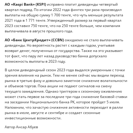
АО «Kaspi Bank» (KSPI)
исправно платит дивиденды четвертый
квартал подряд. По итогам 2022 года финтех три раза производил
выплаты на общую сумму 1 700 тенге, что чуть меньше результата
2021 года в 1 771 тенге. Утвержденный размер за первый квартал
2023 составил 750 тенге, что на 250 тенге больше, чем компания
выплачивала в августе прошлого года.
АО «Банк ЦентрКредит» (CCBN)
ожидаемо не стало выплачивать
дивиденды. Но вероятность растет с каждым годом, учитывая
возврат денег, полученных от государства. Также на это указывает
тот факт, что пару лет назад руководство банка допускало
возможность выплаты в 2023 году.
В целом дивидендный сезон 2023 года выдался умеренным с точки
зрения влияния на рынок. Тем не менее сейчас мы видим переход
рынка в третью фазу и довольно заметное снижение волатильности
и объемов торгов. Пока акции не подают сигналов на смену
текущего замедления. Однако триггером к сезонному оживлению
может стать первое за последние три года снижение базовой ставки
на заседании Национального банка РК, которое пройдет 5 июля.
Напомним, что зачастую снижение активности переходит в ралли
рынка в июле, августе и сентябре и создает сезонные
инвестиционные возможности.
Автор Ансар Абуев