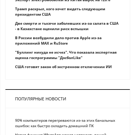
Трамп раскрыл, кого хочет видеть следующим
президентом США
Две смерти и тысячи заболевших из-за салата в США
- в Казахстане оценили риск вспышки
В России возбудили дело против Apple из-за
приложений MAX и RuStore
"Буллинг никуда не исчез". Что показала экспертная
оценка госпрограммы "ДосболLike"
США готовят закон об экстренном отключении ИИ
ПОПУЛЯРНЫЕ НОВОСТИ
90% компьютеров перегреваются из-за этих банальных
ошибок: как быстро охладить домашний ПК
Новая функция WhatsApp может навредить вашей