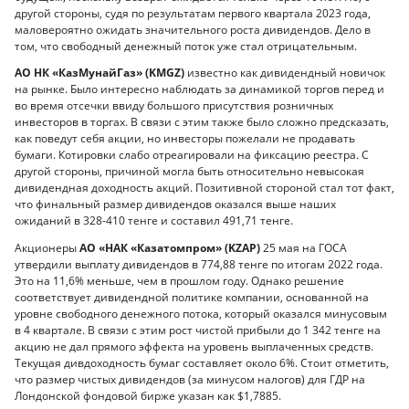
другой стороны, судя по результатам первого квартала 2023 года,
маловероятно ожидать значительного роста дивидендов. Дело в
том, что свободный денежный поток уже стал отрицательным.
АО НК «КазМунайГаз» (KMGZ)
известно как дивидендный новичок
на рынке. Было интересно наблюдать за динамикой торгов перед и
во время отсечки ввиду большого присутствия розничных
инвесторов в торгах. В связи с этим также было сложно предсказать,
как поведут себя акции, но инвесторы пожелали не продавать
бумаги. Котировки слабо отреагировали на фиксацию реестра. С
другой стороны, причиной могла быть относительно невысокая
дивидендная доходность акций. Позитивной стороной стал тот факт,
что финальный размер дивидендов оказался выше наших
ожиданий в 328-410 тенге и составил 491,71 тенге.
Акционеры
АО «НАК «Казатомпром» (KZAP)
25 мая на ГОСА
утвердили выплату дивидендов в 774,88 тенге по итогам 2022 года.
Это на 11,6% меньше, чем в прошлом году. Однако решение
соответствует дивидендной политике компании, основанной на
уровне свободного денежного потока, который оказался минусовым
в 4 квартале. В связи с этим рост чистой прибыли до 1 342 тенге на
акцию не дал прямого эффекта на уровень выплаченных средств.
Текущая дивдоходность бумаг составляет около 6%. Стоит отметить,
что размер чистых дивидендов (за минусом налогов) для ГДР на
Лондонской фондовой бирже указан как $1,7885.