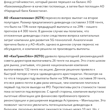
фонд устойчивости», который ранее перешел на баланс АО
«Казкоммерцбанк» в качестве госпомощи, а затем был поглощен АО
«Народный банк Казахстана».
АО «Казахтелеком» (KZTK)
перенесло вопрос выплат на второе
полугодие. Размер предлагаемого дивиденда составлял 3 038 тенге,
что было на 15% ниже предыдущей выплаты и на 29% – нашего
прогноза в 4 300 тенге. В данном случае мы полагаем, что
отложенные дивиденды стали следствием вопроса капитальных
затрат компании для развития 5G-технологий. Аналогичная
причина была и у АО «Kcell», однако в данном случае перенос не
обсуждался, и компания решила не производить выплаты.
АО «КазТрансОйл» (KZTO)
удивило прошлогодней рекомендацией
совета директоров выплачивать 26 тенге на акцию. Это стало шоком
для рынка, учитывая, что ранее национальная компания
выплачивала 132 тенге на акцию. Данное решение привело к
быстрой потере статуса «дивидендного аристократа». Несмотря на
то что в текущем году выплаты были на 50% выше, составив 39 тенге,
это все равно почти в два раза меньше, чем компания платила в
первый год после выхода на IPO. Перспективы роста стоимости также
пока остаются под вопросом. С одной стороны, компания выпустила
льготные облигации для финансово проблемного проекта
реконструкции и расширения водовода Астрахань – Мангышлак. Это
позволит частично увеличить потенциальные дивиденды в
будущем, поскольку возврат ожидается только через 10 лет. Но, с