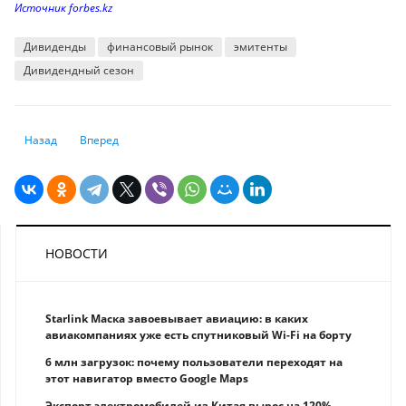
Источник forbes.kz
Дивиденды
финансовый рынок
эмитенты
Дивидендный сезон
Предыдущий: Сколько денег накопили граждане РК на пенсию
Следующий: Спрос растет: в каких валютах предпочитают х
Назад
Вперед
НОВОСТИ
Starlink Маска завоевывает авиацию: в каких
авиакомпаниях уже есть спутниковый Wi-Fi на борту
6 млн загрузок: почему пользователи переходят на
этот навигатор вместо Google Maps
Экспорт электромобилей из Китая вырос на 120%