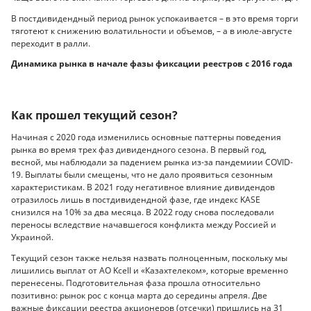
В постдивидендный период рынок успокаивается – в это время торги
тяготеют к снижению волатильности и объемов, – а в июле-августе
переходит в ралли.
Динамика рынка в начале фазы фиксации реестров с 2016 года
Как прошел текущий сезон?
Начиная с 2020 года изменились основные паттерны поведения
рынка во время трех фаз дивидендного сезона. В первый год,
весной, мы наблюдали за падением рынка из-за пандемиии COVID-
19. Выплаты были смещены, что не дало проявиться сезонным
характеристикам. В 2021 году негативное влияние дивидендов
отразилось лишь в постдивидендной фазе, где индекс KASE
снизился на 10% за два месяца. В 2022 году снова последовали
переносы вследствие начавшегося конфликта между Россией и
Украиной.
Текущий сезон также нельзя назвать полноценным, поскольку мы
лишились выплат от АО Kcell и «Казахтелеком», которые временно
перенесены. Подготовительная фаза прошла относительно
позитивно: рынок рос с конца марта до середины апреля. Две
важные фиксации реестра акционеров (отсечки) пришлись на 31