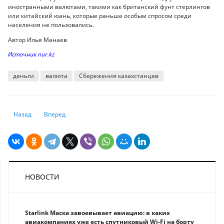
иностранными валютами, такими как британский фунт стерлингов
или китайский юань, которые раньше особым спросом среди
населения не пользовались.
Автор Илья Манаев
Источник nur.kz
деньги
валюта
Сбережения казахстанцев
Предыдущий: Сюрпризы и разочарования дивидендного сезона в Каз
Следующий: Частные детективы: как они помогают найти 
Назад
Вперед
НОВОСТИ
Starlink Маска завоевывает авиацию: в каких
авиакомпаниях уже есть спутниковый Wi-Fi на борту