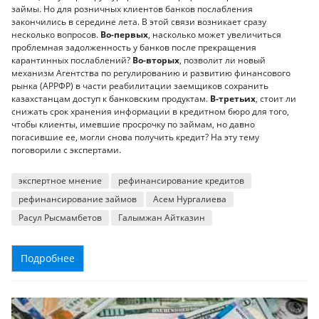
займы. Но для розничных клиентов банков послабления
закончились в середине лета. В этой связи возникает сразу
несколько вопросов.
Во-первых
, насколько может увеличиться
проблемная задолженность у банков после прекращения
карантинных послаблений?
Во-вторых
, позволит ли новый
механизм Агентства по регулированию и развитию финансового
рынка (АРРФР) в части реабилитации заемщиков сохранить
казахстанцам доступ к банковским продуктам.
В-третьих
, стоит ли
снижать срок хранения информации в кредитном бюро для того,
чтобы клиенты, имевшие просрочку по займам, но давно
погасившие ее, могли снова получить кредит? На эту тему
поговорили с экспертами.
экспертное мнение
рефинансирование кредитов
рефинансирование займов
Асем Нургалиева
Расул Рысмамбетов
Галымжан Айтказин
Подробнее