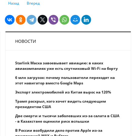
Предыдущий: Защита банковских карт от мошенников: простые прави
Следующий: Подорожает ли ипотека в Казахстане: мнение 
Назад
Вперед
НОВОСТИ
Starlink Маска завоевывает авиацию: в каких
авиакомпаниях уже есть спутниковый Wi-Fi на борту
6 млн загрузок: почему пользователи переходят на
этот навигатор вместо Google Maps
Экспорт электромобилей из Китая вырос на 120%
Трамп раскрыл, кого хочет видеть следующим
президентом США
Две смерти и тысячи заболевших из-за салата в США
- в Казахстане оценили риск вспышки
В России возбудили дело против Apple из-за
приложений MAX и RuStore