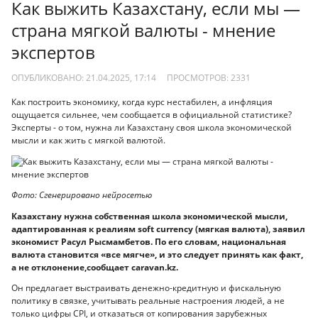
Как выжить Казахстану, если мы —
страна мягкой валюты - мнение
экспертов
ОПУБЛИКОВАНО: 21.04.2025, 17:14
ПРОСМОТРОВ:
2331
Как построить экономику, когда курс нестабилен, а инфляция
ощущается сильнее, чем сообщается в официальной статистике?
Эксперты - о том, нужна ли Казахстану своя школа экономической
мысли и как жить с мягкой валютой.
Фото: Сгенерировано нейросетью
Казахстану нужна собственная школа экономической мысли,
адаптированная к реалиям soft currency (мягкая валюта), заявил
экономист Расул Рысмамбетов. По его словам, национальная
валюта становится «все мягче», и это следует принять как факт,
а не отклонение,сообщает сaravan.kz.
Он предлагает выстраивать денежно-кредитную и фискальную
политику в связке, учитывать реальные настроения людей, а не
только цифры CPI, и отказаться от копирования зарубежных