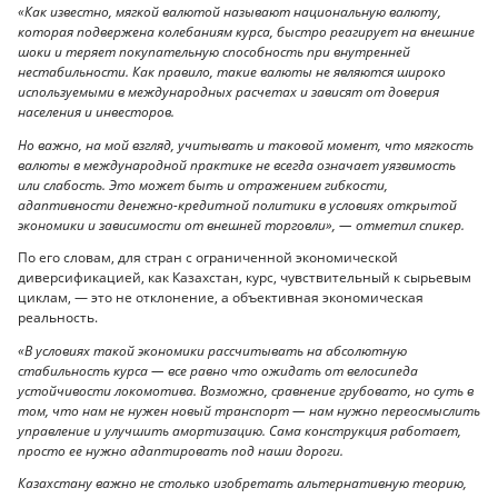
«Как известно, мягкой валютой называют национальную валюту,
которая подвержена колебаниям курса, быстро реагирует на внешние
шоки и теряет покупательную способность при внутренней
нестабильности. Как правило, такие валюты не являются широко
используемыми в международных расчетах и зависят от доверия
населения и инвесторов.
Но важно, на мой взгляд, учитывать и таковой момент, что мягкость
валюты в международной практике не всегда означает уязвимость
или слабость. Это может быть и отражением гибкости,
адаптивности денежно-кредитной политики в условиях открытой
экономики и зависимости от внешней торговли», — отметил спикер.
По его словам, для стран с ограниченной экономической
диверсификацией, как Казахстан, курс, чувствительный к сырьевым
циклам, — это не отклонение, а объективная экономическая
реальность.
«В условиях такой экономики рассчитывать на абсолютную
стабильность курса — все равно что ожидать от велосипеда
устойчивости локомотива. Возможно, сравнение грубовато, но суть в
том, что нам не нужен новый транспорт — нам нужно переосмыслить
управление и улучшить амортизацию. Сама конструкция работает,
просто ее нужно адаптировать под наши дороги.
Казахстану важно не столько изобретать альтернативную теорию,