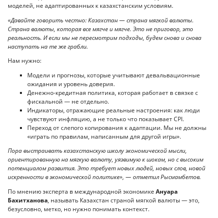
моделей, не адаптированных к казахстанским условиям.
«Давайте говорить честно: Казахстан — страна мягкой валюты.
Страна валюты, которая все мягче и мягче. Это не приговор, это
реальность. И если мы не пересмотрим подходы, будем снова и снова
наступать на те же грабли.
Нам нужно:
Модели и прогнозы, которые учитывают девальвационные
ожидания и уровень доверия.
Денежно-кредитная политика, которая работает в связке с
фискальной — не отдельно.
Индикаторы, отражающие реальные настроения: как люди
чувствуют инфляцию, а не только что показывает CPI.
Переход от слепого копирования к адаптации. Мы не должны
«играть по правилам, написанным для другой игры».
Пора выстраивать казахстанскую школу экономической мысли,
ориентированную на мягкую валюту, уязвимую к шокам, но с высоким
потенциалом развития. Это требует новых людей, новых слов, новой
искренности в экономической политике», — отметил Рысмамбетов.
По мнению эксперта в международной экономике
Ануара
Бахитханова
, называть Казахстан страной мягкой валюты — это,
безусловно, метко, но нужно понимать контекст.