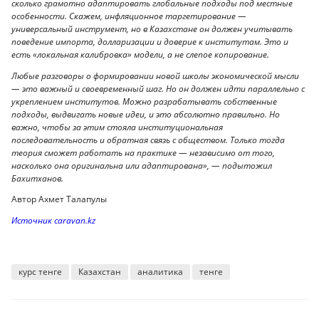
сколько грамотно адаптировать глобальные подходы под местные
особенности. Скажем, инфляционное таргетирование —
универсальный инструмент, но в Казахстане он должен учитывать
поведение импорта, долларизации и доверие к институтам. Это и
есть «локальная калибровка» модели, а не слепое копирование.
Любые разговоры о формировании новой школы экономической мысли
— это важный и своевременный шаг. Но он должен идти параллельно с
укреплением институтов. Можно разрабатывать собственные
подходы, выдвигать новые идеи, и это абсолютно правильно. Но
важно, чтобы за этим стояла институциональная
последовательность и обратная связь с обществом. Только тогда
теория сможет работать на практике — независимо от того,
насколько она оригинальна или адаптирована», — подытожил
Бахитханов.
Автор Ахмет Талапулы
Источник caravan.kz
курс тенге
Казахстан
аналитика
тенге