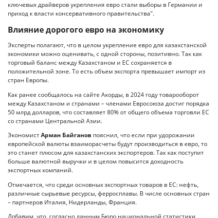
ключевых драйверов укрепления евро стали выборы в Германии и
приход к власти консервативного правительства".
Влияние дорогого евро на экономику
Эксперты полагают, что в целом укрепление евро для казахстанской
экономики можно оценивать, с одной стороны, позитивно. Так как
торговый баланс между Казахстаном и ЕС сохраняется в
положительной зоне. То есть объем экспорта превышает импорт из
стран Европы.
Как ранее сообщалось на сайте Акорды, в 2024 году товарооборот
между Казахстаном и странами – членами Евросоюза достиг порядка
50 млрд долларов, что составляет 80% от общего объема торговли ЕС
со странами Центральной Азии.
Экономист
Арман Байганов
пояснил, что если при удорожании
европейской валюты взаиморасчеты будут производиться в евро, то
это станет плюсом для казахстанских экспортеров. Так как поступит
больше валютной выручки и в целом повысится доходность
экспортных компаний.
Отмечается, что среди основных экспортных товаров в ЕС: нефть,
различные сырьевые ресурсы, ферросплавы. В числе основных стран
– партнеров Италия, Нидерланды, Франция.
Добавим, что, согласно данным Бюро национальной статистики,