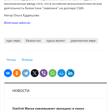
минимальным ввиду того, что в основном внешнеэкономическая
деятельность Казахстана "завязана" на долларе США.
Автор Ольга Кудряшова
Источник zakon.kz
курс евро
Казахстан
курсы валют
укрепление евро
Предыдущий: Единый QR в Казахстане: когда он заработает, что говоря
Следующий: Известный экономист объяснил, что будет с до
Назад
Вперед
НОВОСТИ
Starlink Маска завоевывает авиацию: в каких