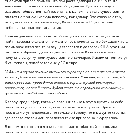
Аналитик привел пример, что при росте доллара на 10-15 тенге
начинаются паника и активные обсуждения. Курс евро редко
вызывает общественный резонанс, в целом не столь существенно
влияет на экономическую повестку, как доллар. Это связано с тем,
что доля торговли в евро между Казахстаном и ЕС достаточно
небольшая, поясняет аналитик.
Точные данные по торговому обороту в евро в открытом доступе
найти довольно сложно, но можно предположить, что большая часть
взаиморасчетов все-таки осуществляется в долларах США, уточнил
он. Таким образом, даже в сделках с Европой Казахстан может
получать выручку преимущественно в долларах. Исключением могут
быть товары, приобретаемые у ЕС в евро.
"В данном случае влияние текущего курса евро по отношению к тенге,
я думаю, будет весьма и весьма ограничено. Конечно, в той части, где
взаиморасчеты проводятся именно в евро, текущий рост курса
отразится, и в этой части будет какая-то переоценка стоимости, и
цены вырастут".-Арман Бейсембаев
К слову, среди сфер, которые потенциально могут ощутить на себе
влияние подросшего евро, может оказаться и туризм. Причем
поездки могут подорожать не только в Европу, но и в другие страны,
где оплата отелей или перелетов также привязана к курсу евро.
В целом эксперты заключили, что в масштабах всей экономики
влияние от удорожания европейской валюты если и будет, то