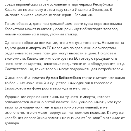
среди европейских стран основными партнерами Республики
Казахстан по экспорту в этом году стали Италия и Франция. В
импорте в числе ключевых партнеров – Германия.
Таким образом, даже при дальнейшем росте курса евро экономика
Казахстана может выиграть, если речь идет об экспорте товаров,
номинированных в евро, уточнил спикер.
Однако он обратил внимание, что и минусы тоже есть. Несмотря на
то, что доля импорта из ЕС невелика по сравнению с экспортом,
отдельные товарные позиции могут вырасти в цене. По словам
экономиста, Казахстан импортирует из ЕС готовую продукцию, в
частности лекарства, некоторые виды техники и оборудования и т.д.
Соответственно, такие товары могут подорожать для потребителей.
Финансовый аналитик
Арман Бейсембаев
также считает, что каких-
то больших изменений и существенных сдвигов в торговле с
Евросоюзом на фоне роста евро ждать не стоит.
Удорожание евро влияет лишь на ту часть импорта, которая
оплачивается именно в этой валюте. Но нужно понимать, что курс
евро по отношению к тенге достаточно волатильный, и не
исключено, что он может вернуться на прежние позиции. К тому же
колебания европейской валюты не вызывают "паники" в отличие от
доллара.