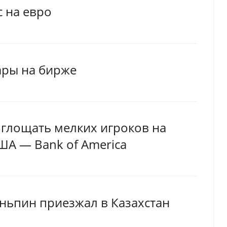
с на евро
ары на бирже
глощать мелких игроков на
ША — Bank of America
ньпин приезжал в Казахстан