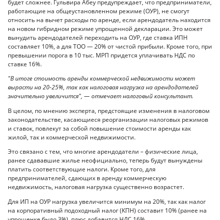
будет сложнее. Гульвира Абеу предупреждает, что предприниматели,
работающие на общеустановленном режиме (ОУР), не смогут
относить на вычет расходы по аренде, если арендодатель находится
на новом гибридном режиме упрощенной декларации. Это может
вынудить арендодателей переходить на ОУР, где ставка ИПН
составляет 10%, а для ТОО — 20% от чистой прибыли. Кроме того, при
превышении порога в 10 тыс. МРП придется уплачивать НДС по
ставке 16%.
"В итоге стоимость аренды коммерческой недвижимости может
вырасти на 20-25%, так как налоговая нагрузка на арендодателей
значительно увеличится", — отмечает налоговый консультант.
В целом, по мнению эксперта, предстоящие изменения в налоговом
законодательстве, касающиеся реорганизации налоговых режимов
и ставок, повлекут за собой повышение стоимости аренды как
жилой, так и коммерческой недвижимости.
Это связано с тем, что многие арендодатели – физические лица,
ранее сдававшие жилье неофициально, теперь будут вынуждены
платить соответствующие налоги. Кроме того, для
предпринимателей, сдающих в аренду коммерческую
недвижимость, налоговая нагрузка существенно возрастет.
Для ИП на ОУР нагрузка увеличится минимум на 20%, так как налог
на корпоративный подоходный налог (КПН) составит 10% (ранее на
упрощенке было 3%), плюс добавится НДС 16%.