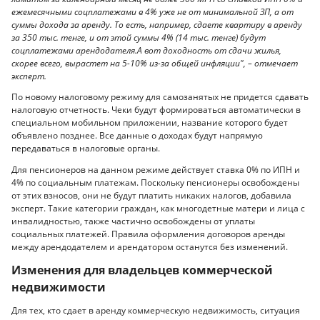
ежемесячными соцплатежами в 4% уже не от минимальной ЗП, а от
суммы дохода за аренду. То есть, например, сдаете квартиру в аренду
за 350 тыс. тенге, и от этой суммы 4% (14 тыс. тенге) будут
соцплатежами арендодателя.А вот доходность от сдачи жилья,
скорее всего, вырастет на 5-10% из-за общей инфляции", – отмечает
эксперт.
По новому налоговому режиму для самозанятых не придется сдавать
налоговую отчетность. Чеки будут формироваться автоматически в
специальном мобильном приложении, название которого будет
объявлено позднее. Все данные о доходах будут напрямую
передаваться в налоговые органы.
Для пенсионеров на данном режиме действует ставка 0% по ИПН и
4% по социальным платежам. Поскольку пенсионеры освобождены
от этих взносов, они не будут платить никаких налогов, добавила
эксперт. Такие категории граждан, как многодетные матери и лица с
инвалидностью, также частично освобождены от уплаты
социальных платежей. Правила оформления договоров аренды
между арендодателем и арендатором останутся без изменений.
Изменения для владельцев коммерческой
недвижимости
Для тех, кто сдает в аренду коммерческую недвижимость, ситуация