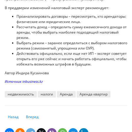
В преддверии изменений налоговый эксперт рекомендует:
Проанализировать договоры – пересмотреть, кто арендаторы:
физические или юридические лица.
Рассчитать доход – определить сумму ежемесячного дохода от
аренды, чтобы выбрать наиболее подходящий налоговый
режим.
Выбрать режим – заранее определиться с выбором налогового
режима (самозанятый, упрощенка или ОУР).
Действовать официально, если еще нет ИП – эксперт советует
открыть его уже сейчас и начать работать официально, чтобы
избежать возможных штрафов в будущем.
Автор Индира Кусаинова
Источник inbusiness.kz
недвижимость
налоги
Аренда
Аренда квартир
Предыдущий: Оставит ли Нацбанк РК базовую ставку без изменений
Следующий: Риелтор рассказала, что будет с ценами на жил
Назад
Вперед