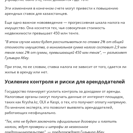
Эти изменения в конечном счете могут привести к повышению
арендных ставок для казахстанцев.
Еще одно важное нововведение — прогрессивная шкала налога на
имущество. Она коснется тех, чья совокупная стоимость
недвижимости превышает 450 млн тенге.
"В этом случае налог будет рассчитываться по ставке 2% от общей
стоимости имущества, а минимальная сумма налога составит 2,9 млн
тенге плюс 2% от суммы, превышающей 450 млн тенге", — разъясняет
Гульвира Абеу.
При этом, по ее словам, ставка налога не зависит от того, сдается ли
жилье в аренду или нет.
Усиление контроля и риски для арендодателей
Государство планирует усилить контроль за доходами от аренды.
Налоговые органы смогут получать данные от интернет-площадок,
таких как Krysha.kz, OLX и Kaspi, о тех, кто получает оплату напрямую.
По мнению эксперта, это позволит выявлять арендодателей,
работающих неофициально.
"Тех, кто не будет заключать официальные договоры и платить
налоги, ждут проверки и штрафы за незаконное
предпринимательство", — предупреждает Гульвира Абеу.