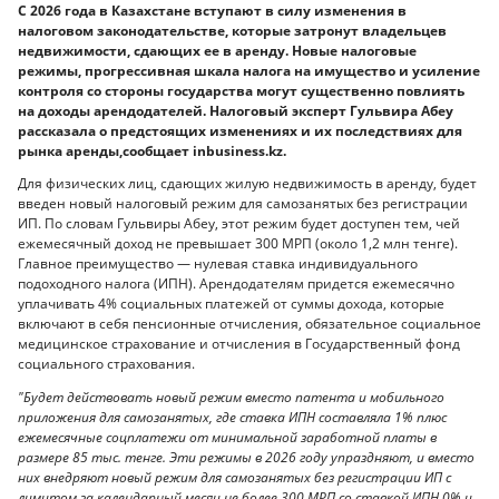
С 2026 года в Казахстане вступают в силу изменения в
налоговом законодательстве, которые затронут владельцев
недвижимости, сдающих ее в аренду. Новые налоговые
режимы, прогрессивная шкала налога на имущество и усиление
контроля со стороны государства могут существенно повлиять
на доходы арендодателей. Налоговый эксперт Гульвира Абеу
рассказала о предстоящих изменениях и их последствиях для
рынка аренды,сообщает inbusiness.kz.
Для физических лиц, сдающих жилую недвижимость в аренду, будет
введен новый налоговый режим для самозанятых без регистрации
ИП. По словам Гульвиры Абеу, этот режим будет доступен тем, чей
ежемесячный доход не превышает 300 МРП (около 1,2 млн тенге).
Главное преимущество — нулевая ставка индивидуального
подоходного налога (ИПН). Арендодателям придется ежемесячно
уплачивать 4% социальных платежей от суммы дохода, которые
включают в себя пенсионные отчисления, обязательное социальное
медицинское страхование и отчисления в Государственный фонд
социального страхования.
"Будет действовать новый режим вместо патента и мобильного
приложения для самозанятых, где ставка ИПН составляла 1% плюс
ежемесячные соцплатежи от минимальной заработной платы в
размере 85 тыс. тенге. Эти режимы в 2026 году упраздняют, и вместо
них внедряют новый режим для самозанятых без регистрации ИП с
лимитом за календарный месяц не более 300 МРП со ставкой ИПН 0% и