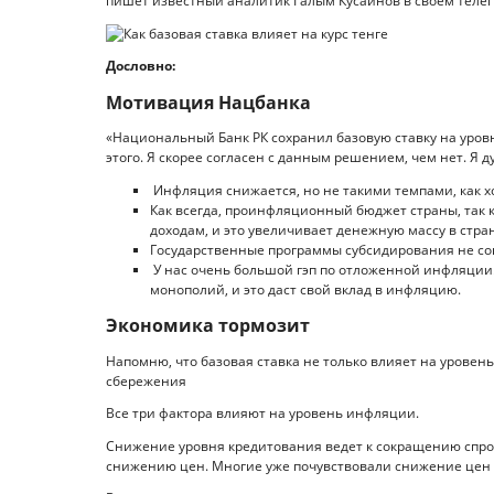
пишет известный аналитик Галым Кусаинов в своем телегр
Дословно:
Мотивация Нацбанка
«Национальный Банк РК сохранил базовую ставку на уров
этого. Я скорее согласен с данным решением, чем нет. Я
Инфляция снижается, но не такими темпами, как х
Как всегда, проинфляционный бюджет страны, так 
доходам, и это увеличивает денежную массу в стран
Государственные программы субсидирования не сокр
У нас очень большой гэп по отложенной инфляции.
монополий, и это даст свой вклад в инфляцию.
Экономика тормозит
Напомню, что базовая ставка не только влияет на уровен
сбережения
Все три фактора влияют на уровень инфляции.
Снижение уровня кредитования ведет к сокращению спроса
снижению цен. Многие уже почувствовали снижение цен 