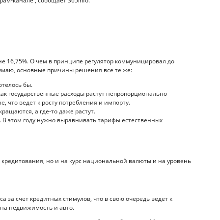
ам-канале , сообщает 365info.
не 16,75%. О чем в принципе регулятор коммуницировал до
 думаю, основные причины решения все те же:
отелось бы.
как государственные расходы растут непропорционально
е, что ведет к росту потребления и импорту.
ащаются, а где-то даже растут.
 В этом году нужно выравнивать тарифы естественных
ь кредитования, но и на курс национальной валюты и на уровень
 за счет кредитных стимулов, что в свою очередь ведет к
на недвижимость и авто.