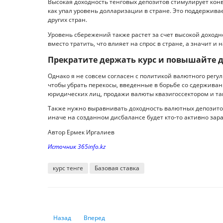
Высокая доходность тенговых депозитов стимулирует конв
как упал уровень долларизации в стране. Это поддержива
других стран.
Уровень сбережений также растет за счет высокой доходн
вместо тратить, что влияет на спрос в стране, а значит и
Прекратите держать курс и повышайте 
Однако я не совсем согласен с политикой валютного регу
чтобы убрать перекосы, введенные в борьбе со сдержива
юридических лиц, продажи валюты квазигоссектором и так 
Также нужно выравнивать доходность валютных депозитов:
иначе на созданном дисбалансе будет кто-то активно зара
Автор Ермек Иргалиев
Источник 365info.kz
курс тенге
Базовая ставка
Предыдущий: Казахстанцы задолжали банкам более 1,5 
Следующий: Нацбанк меняет правила игры
Назад
Вперед