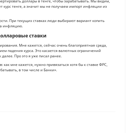
ертировать доллары в тенге, чтобы зарабатывать. Мы видим,
ет курс тенге, а значит мы не получаем импорт инфляции из
ости. При текущих ставках люди выбирают вариант копить
 на инфляцию.
долларовые ставки
лирования. Мне кажется, сейчас очень благоприятная среда,
нием падения курса. Это касается валютных ограничений
далее. Про это я уже писал ранее.
 как мне кажется, нужно привязаться хотя бы к ставке ФРС,
батывать, в том числе и Банки».
трлн тенге