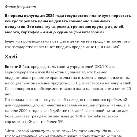
Фото: freepik.com
В первом полугодии 2024 года государство планирует перестать
контролировать цены на девять социально значимых
продуктов. Это соль, мука, рожки, гречневая крупа, рис, хлеб,
молоко, картофель и яйцо куриное (1-й категории).
Будут ли производители повышать цены на эти продукты после того,
как государство перестанет вводить предельные цены на них?
Хлеб
Евгений Ган
, председатель совета учредителей ОЮЛ "Союз
зернопереработчиков Казахстана", заметил, что бизнес
поддерживает решение правительства отменить предельные цены
на социально значимые продукты (СЗПТ), в частности на муку и хлеб.
Союз говорил о необходимости такого шага на протяжении почти 20
лет.
По словам эксперта, покупка хлеба сегодня не является проблемой
для подавляющего количества населения нашей страны. Раньше, в
начале 2000-х годов, хлеб действительно был основой питания для
большинства граждан: он занимал до 16% в потребительской
корзине, а сейчас – не более 5%.
"Цены на хлеб вырастут, но не на заоблачную высоту. Ни вы, ни я
этого не заметим, как не заметит этого и большинство жителей