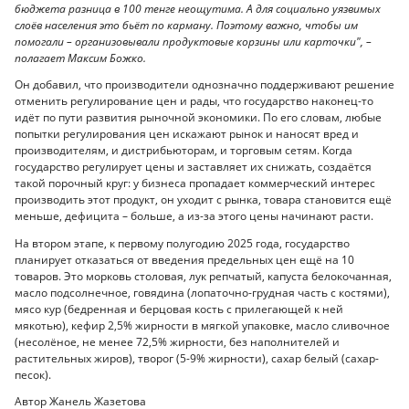
бюджета разница в 100 тенге неощутима. А для социально уязвимых
слоёв населения это бьёт по карману. Поэтому важно, чтобы им
помогали – организовывали продуктовые корзины или карточки", –
полагает Максим Божко.
Он добавил, что производители однозначно поддерживают решение
отменить регулирование цен и рады, что государство наконец-то
идёт по пути развития рыночной экономики. По его словам, любые
попытки регулирования цен искажают рынок и наносят вред и
производителям, и дистрибьюторам, и торговым сетям. Когда
государство регулирует цены и заставляет их снижать, создаётся
такой порочный круг: у бизнеса пропадает коммерческий интерес
производить этот продукт, он уходит с рынка, товара становится ещё
меньше, дефицита – больше, а из-за этого цены начинают расти.
На втором этапе, к первому полугодию 2025 года, государство
планирует отказаться от введения предельных цен ещё на 10
товаров. Это морковь столовая, лук репчатый, капуста белокочанная,
масло подсолнечное, говядина (лопаточно-грудная часть с костями),
мясо кур (бедренная и берцовая кость с прилегающей к ней
мякотью), кефир 2,5% жирности в мягкой упаковке, масло сливочное
(несолёное, не менее 72,5% жирности, без наполнителей и
растительных жиров), творог (5-9% жирности), сахар белый (сахар-
песок).
Автор Жанель Жазетова