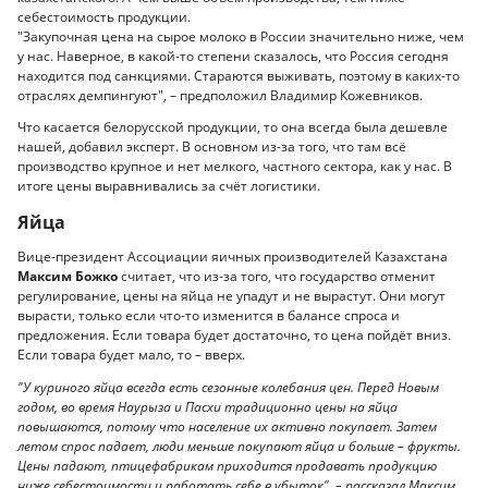
себестоимость продукции.
"Закупочная цена на сырое молоко в России значительно ниже, чем
у нас. Наверное, в какой-то степени сказалось, что Россия сегодня
находится под санкциями. Стараются выживать, поэтому в каких-то
отраслях демпингуют", – предположил Владимир Кожевников.
Что касается белорусской продукции, то она всегда была дешевле
нашей, добавил эксперт. В основном из-за того, что там всё
производство крупное и нет мелкого, частного сектора, как у нас. В
итоге цены выравнивались за счёт логистики.
Яйца
Вице-президент Ассоциации яичных производителей Казахстана
Максим Божко
считает, что из-за того, что государство отменит
регулирование, цены на яйца не упадут и не вырастут. Они могут
вырасти, только если что-то изменится в балансе спроса и
предложения. Если товара будет достаточно, то цена пойдёт вниз.
Если товара будет мало, то – вверх.
"У куриного яйца всегда есть сезонные колебания цен. Перед Новым
годом, во время Наурыза и Пасхи традиционно цены на яйца
повышаются, потому что население их активно покупает. Затем
летом спрос падает, люди меньше покупают яйца и больше – фрукты.
Цены падают, птицефабрикам приходится продавать продукцию
ниже себестоимости и работать себе в убыток", – рассказал Максим