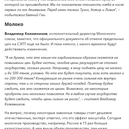
которой он производится. Мы по показателю стоимости хлеба в числе
первых по его дешевизне. Перед нами только Тунис, Алжир и Ливия", –
подытожил Евгений Ган.
Молоко
Владимир Кожевников
, исполнительный директор Молочного
союза, заметил, что официального документа об отмене предельных
цен на СЗПТ ещё не было. И пока неясно, с какого времени будут
действовать изменения.
"Я не думаю, что это каким-то кардинальным образом скажется на
повышении цен. Будем честны, сегодня цены регулирует не столько
государство, сколько рынок. Например, я могу поднять цену на молоко
и до 500 тенге, условно. Но кто его будет покупать, если есть молоко и
по 200-300 тенге? Конкуренция на рынке очень сильная как внутри
страны, так и со стороны наших друзей-соседей. Поэтому будем
следить, как это скажется на ценах. Возможно, на некоторые
продукты они несколько повысятся. Но в любом случае государство
будет следить, чтобы цены сильно не росли", – считает Владимир
Кожевников.
На вопрос, почему некоторые завозные товары стоят дешевле
отечественных, эксперт ответил, что это эффект масштаба. Сегодня
молочное производство, например, России в 15 раз больше
казахстанского. А чем выше объём производства, тем ниже