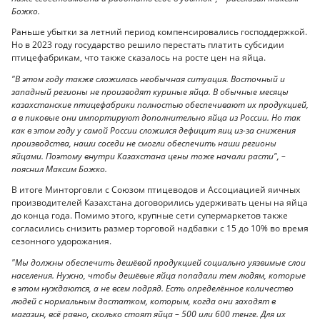
Божко.
Раньше убытки за летний период компенсировались господдержкой.
Но в 2023 году государство решило перестать платить субсидии
птицефабрикам, что также сказалось на росте цен на яйца.
"В этом году также сложилась необычная ситуация. Восточный и
западный регионы не производят куриные яйца. В обычные месяцы
казахстанские птицефабрики полностью обеспечивают их продукцией,
а в пиковые они импортируют дополнительно яйца из России. Но так
как в этом году у самой России сложился дефицит яиц из-за снижения
производства, наши соседи не смогли обеспечить наши регионы
яйцами. Поэтому внутри Казахстана цены тоже начали расти", –
пояснил Максим Божко.
В итоге Минторговли с Союзом птицеводов и Ассоциацией яичных
производителей Казахстана договорились удерживать цены на яйца
до конца года. Помимо этого, крупные сети супермаркетов также
согласились снизить размер торговой надбавки с 15 до 10% во время
сезонного удорожания.
"Мы должны обеспечить дешёвой продукцией социально уязвимые слои
населения. Нужно, чтобы дешёвые яйца попадали тем людям, которые
в этом нуждаются, а не всем подряд. Есть определённое количество
людей с нормальным достатком, которым, когда они заходят в
магазин, всё равно, сколько стоят яйца – 500 или 600 тенге. Для их