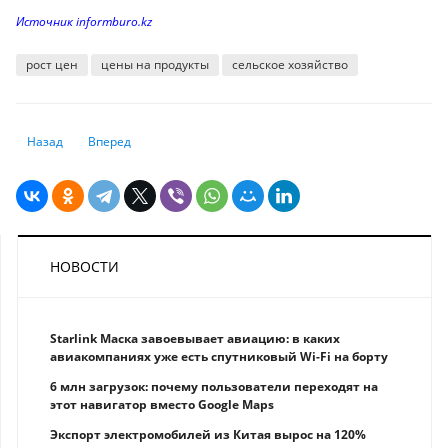
Источник informburo.kz
рост цен
цены на продукты
сельское хозяйство
Предыдущий: Массового ухода в наличные не будет – экономист о д
Следующий: В 2024 году вклад Китая в темпы роста мирово
Назад
Вперед
НОВОСТИ
Starlink Маска завоевывает авиацию: в каких
авиакомпаниях уже есть спутниковый Wi-Fi на борту
6 млн загрузок: почему пользователи переходят на
этот навигатор вместо Google Maps
Экспорт электромобилей из Китая вырос на 120%