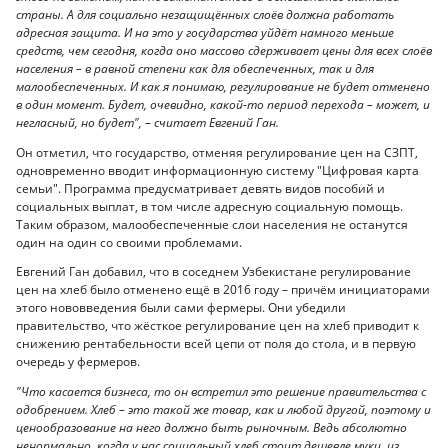
страны. А для социально незащищённых слоёв должна работать
адресная защита. И на это у государства уйдёт намного меньше
средств, чем сегодня, когда оно массово сдерживает цены для всех слоёв
населения – в равной степени как для обеспеченных, так и для
малообеспеченных. И как я понимаю, регулирование не будет отменено
в один момент. Будет, очевидно, какой-то период перехода – может, и
негласный, но будет", – считает Евгений Ган.
Он отметил, что государство, отменяя регулирование цен на СЗПТ,
одновременно вводит информационную систему "Цифровая карта
семьи". Программа предусматривает девять видов пособий и
социальных выплат, в том числе адресную социальную помощь.
Таким образом, малообеспеченные слои населения не останутся
один на один со своими проблемами.
Евгений Ган добавил, что в соседнем Узбекистане регулирование
цен на хлеб было отменено ещё в 2016 году – причём инициаторами
этого нововведения были сами фермеры. Они убедили
правительство, что жёсткое регулирование цен на хлеб приводит к
снижению рентабельности всей цепи от поля до стола, и в первую
очередь у фермеров.
"Что касается бизнеса, то он встретил это решение правительства с
одобрением. Хлеб – это такой же товар, как и любой другой, поэтому и
ценообразование на него должно быть рыночным. Ведь абсолютно
ненормально, когда у нас социальный хлеб стоит дешевле муки, из