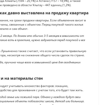
да Алматы (7594 – 20,1%) и Астана (7157 – 18,9%), а также
к проведено в области Ұлытау – 447 единиц (1,2%).
 как давно выставлена на продажу квартира
мание, на сроки продажи квартиры. Если объявление висит в
чины, связанные с объектом. Перед покупкой такого жилья
землю и сам объект.
2 месяца. По домам это обычно 3-5 месяцев в зависимости от
такие есть в практике, нужно задуматься перед покупкой и все
 Лукьяненко также считает, что если установить правильную
тора, несмотря на снижение общего числа сделок по стране.
да, причина чаще всего в завышенной цене для сегодняшних
о и на материалы стен
ендует учитывать множество факторов: локацию,
добство для проживания с учетом того, кто будет там жить.
дой семье или пожилой паре. Однако у каждого будут свои
оциальные объекты поблизости: школа, детсад или больница.