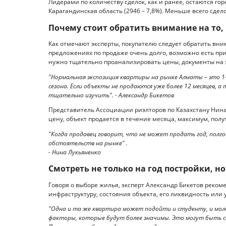
Лидерами по количеству сделок, как и ранее, остаются горо
Карагандинская область (2946 – 7,8%). Меньше всего сдело
Почему стоит обратить внимание на то,
Как отмечают эксперты, покупателю следует обратить вни
предложениях по продаже очень долго, возможно есть при
нужно тщательно проанализировать цены, документы на 
"Нормальная экспозиция квартиры на рынке Алматы – это 1-
сезона. Если объекты не продаются уже более 12 месяцев, а 
тщательно изучить". - Александр Бикетов
Представитель Ассоциации риэлторов по Казахстану Нина
цену, объект продается в течение месяца, максимум, полу
"Когда продавец говорит, что не может продать год, полго
обстоятельств на рынке" .
- Нина Лукьяненко
Смотреть не только на год постройки, н
Говоря о выборе жилья, эксперт Александр Бикетов реком
инфраструктуру, состояния объекта, его ликвидность или у
"Одна и та же квартира может подойти и студенту, и моло
факторы, которые будут более значимы. Это могут быть с