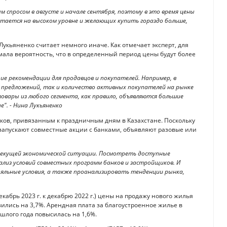
спросом в августе и начале сентября, поэтому в это время цены
стается на высоком уровне и желающих купить гораздо больше,
укьяненко считает немного иначе. Как отмечает эксперт, для
мала вероятность, что в определенный период цены будут более
щие рекомендации для продавцов и покупателей. Например, в
 предложений, так и количество активных покупателей на рынке
товары из любого сегмента, как правило, объявляются большие
е". - Нина Лукьяненко
иков, привязанным к праздничным дням в Казахстане. Поскольку
 запускают совместные акции с банками, объявляют разовые или
 текущей экономической ситуации. Посмотреть доступные
ализ условий совместных программ банков и застройщиков. И
яльные условия, а также проанализировать тенденции рынка,
абрь 2023 г. к декабрю 2022 г.) цены на продажу нового жилья
зились на 3,7%. Арендная плата за благоустроенное жилье в
шлого года повысилась на 1,6%.