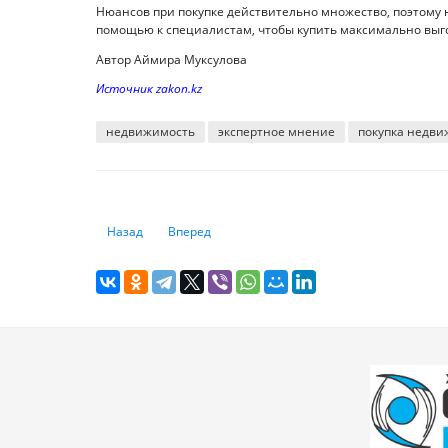
Нюансов при покупке действительно множество, поэтому 
помощью к специалистам, чтобы купить максимально выг
Автор Аймира Муксулова
Источник zakon.kz
недвижимость
экспертное мнение
покупка недв
Предыдущий: Когда могут подешеветь квартиры в Алматы
Следующий: Аудиторы дали конкретные рекомен
Назад
Вперед