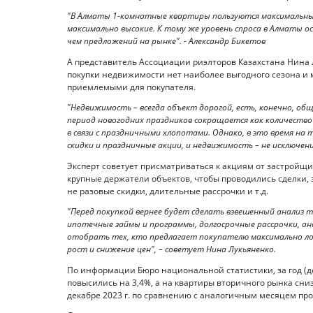
"В Алматы 1-комнатные квартиры пользуются максимальным 
максимально высокие. К тому же уровень спроса в Алматы о
чем предложений на рынке". - Александр Бикетов
А представитель Ассоциации риэлторов Казахстана Нина Л
покупки недвижимости нет наиболее выгодного сезона и 
приемлемыми для покупателя.
"Недвижимость – всегда объект дорогой, есть, конечно, об
период новогодних праздников сокращается как количество
в связи с праздничными хлопотами. Однако, в это время на 
скидки и праздничные акции, и недвижимость – не исключени
Эксперт советует присматриваться к акциям от застройщ
крупные держатели объектов, чтобы проводились сделки,
не разовые скидки, длительные рассрочки и т.д.
"Перед покупкой вернее будет сделать взвешенный анализ
ипотечные займы и программы, долгосрочные рассрочки, ан
отобрать тех, кто предлагает покупателю максимально ло
рост и снижение цен", – советует Нина Лукьяненко.
По информации Бюро национальной статистики, за год (дек
повысились на 3,4%, а на квартиры вторичного рынка сни
декабре 2023 г. по сравнению с аналогичным месяцем про