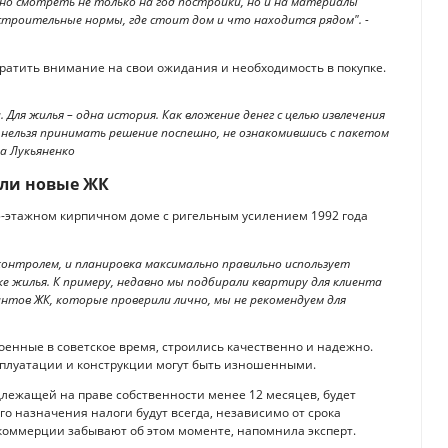
о смотреть не только на год постройки, но и на материалы
 строительные нормы, где стоит дом и что находится рядом". -
братить внимание на свои ожидания и необходимость в покупке.
 Для жилья – одна история. Как вложение денег с целью извлечения
а нельзя принимать решение поспешно, не ознакомившись с пакетом
на Лукьяненко
или новые ЖК
в 5-этажном кирпичном доме с ригельным усилением 1992 года
онтролем, и планировка максимально правильно использует
 жилья. К примеру, недавно мы подбирали квартиру для клиента
нтов ЖК, которые проверили лично, мы не рекомендуем для
оенные в советское время, строились качественно и надежно.
сплуатации и конструкции могут быть изношенными.
лежащей на праве собственности менее 12 месяцев, будет
о назначения налоги будут всегда, независимо от срока
коммерции забывают об этом моменте, напомнила эксперт.