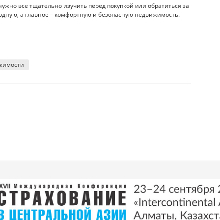
нужно все тщательно изучить перед покупкой или обратиться за
одную, а главное – комфортную и безопасную недвижимость.
ижимости
, рассказал эксперт
дации по госбюджету, и их стоит учесть – эксперт