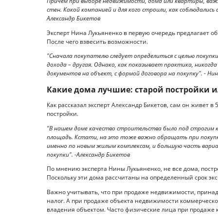
Причем при выборе недвижимости, дома или квартиры, важн
стен. Какой компанией и для кого строили, как соблюдались
Александр Бикетов
Эксперт Нина Лукьяненко в первую очередь предлагает о
После чего взвесить возможности.
"Сначала покупателю следует определиться с целью покупки.
дохода – другая. Однако, как показывает практика, никогд
документов на объект, с формой договора на покупку". - Ни
Какие дома лучшие: старой постройки 
Как рассказал эксперт Александр Бикетов, сам он живет 
постройки.
"В нашем доме качество строительства было под строгим к
площадь. Кстати, на это тоже важно обращать при покупке
именно по новым жилым комплексам, и большую часть вариа
покупки". -Александр Бикетов
По мнению эксперта Нины Лукьяненко, не все дома, постр
Поскольку эти дома рассчитаны на определенный срок эк
Важно учитывать, что при продаже недвижимости, принад
налог. А при продаже объекта недвижимости коммерческог
владения объектом. Часто физические лица при продаже 