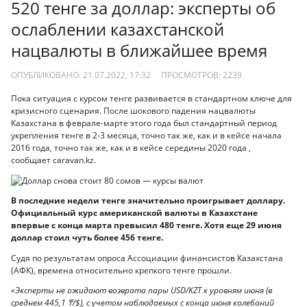
520 тенге за доллар: эксперты об
ослаблении казахстанской
нацвалюты в ближайшее время
ОПУБЛИКОВАНО: 21.07.2022, 17:32
ПРОСМОТРОВ:
2239
Пока ситуация с курсом тенге развивается в стандартном ключе для
кризисного сценария. После шокового падения нацвалюты
Казахстана в феврале-марте этого года был стандартный период
укрепления тенге в 2-3 месяца, точно так же, как и в кейсе начала
2016 года, точно так же, как и в кейсе середины 2020 года ,
сообщает caravan.kz.
В последние недели тенге значительно проигрывает доллару.
Официальный курс американской валюты в Казахстане
впервые с конца марта превысил 480 тенге. Хотя еще 29 июня
доллар стоил чуть более 456 тенге.
Cудя по результатам опроса Ассоциации финансистов Казахстана
(АФК), времена относительно крепкого тенге прошли.
«Эксперты не ожидают возврата пары USD/KZT к уровням июня (в
среднем 445,1 ₸/$), с учетом наблюдаемых с конца июня колебаний