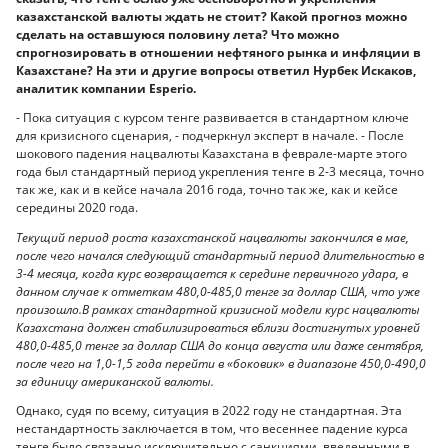
казахстанской валюты ждать не стоит? Какой прогноз можно
сделать на оставшуюся половину лета? Что можно
спрогнозировать в отношении нефтяного рынка и инфляции в
Казахстане? На эти и другие вопросы ответил Нурбек Искаков,
аналитик компании Esperio.
- Пока ситуация с курсом тенге развивается в стандартном ключе
для кризисного сценария, - подчеркнул эксперт в начале. - После
шокового падения нацвалюты Казахстана в феврале-марте этого
года был стандартный период укрепления тенге в 2-3 месяца, точно
так же, как и в кейсе начала 2016 года, точно так же, как и кейсе
середины 2020 года.
Текущий период роста казахстанской нацвалюты закончился в мае,
после чего начался следующий стандартный период длительностью в
3-4 месяца, когда курс возвращается к середине первичного удара, в
данном случае к отметкам 480,0-485,0 тенге за доллар США, что уже
произошло.В рамках стандартной кризисной модели курс нацвалюты
Казахстана должен стабилизироваться вблизи достигнутых уровней
480,0-485,0 тенге за доллар США до конца августа или даже сентября,
после чего на 1,0-1,5 года перейти в «боковик» в диапазоне 450,0-490,0
за единицу американской валюты.
Однако, судя по всему, ситуация в 2022 году не стандартная. Эта
нестандартность заключается в том, что весеннее падение курса
тенге было связанно исключительно с санкциями, введенными в