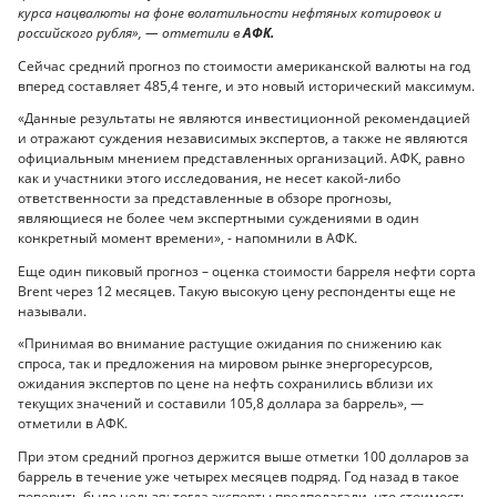
курса нацвалюты на фоне волатильности нефтяных котировок и
российского рубля», — отметили в
АФК.
Сейчас средний прогноз по стоимости американской валюты на год
вперед составляет 485,4 тенге, и это новый исторический максимум.
«Данные результаты не являются инвестиционной рекомендацией
и отражают суждения независимых экспертов, а также не являются
официальным мнением представленных организаций. АФК, равно
как и участники этого исследования, не несет какой-либо
ответственности за представленные в обзоре прогнозы,
являющиеся не более чем экспертными суждениями в один
конкретный момент времени», - напомнили в АФК.
Еще один пиковый прогноз – оценка стоимости барреля нефти сорта
Brent через 12 месяцев. Такую высокую цену респонденты еще не
называли.
«Принимая во внимание растущие ожидания по снижению как
спроса, так и предложения на мировом рынке энергоресурсов,
ожидания экспертов по цене на нефть сохранились вблизи их
текущих значений и составили 105,8 доллара за баррель», —
отметили в АФК.
При этом средний прогноз держится выше отметки 100 долларов за
баррель в течение уже четырех месяцев подряд. Год назад в такое
поверить было нельзя: тогда эксперты предполагали, что стоимость