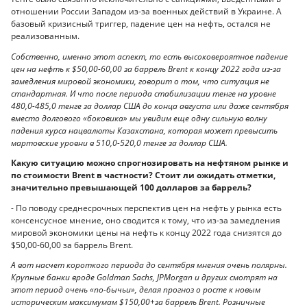
отношении России Западом из-за военных действий в Украине. А
базовый кризисный триггер, падение цен на нефть, остался не
реализованным.
Собственно, именно этот аспект, то есть высоковероятное падение
цен на нефть к $50,00-60,00 за баррель Brent к концу 2022 года из-за
замедления мировой экономики, говорит о том, что ситуация не
стандартная. И что после периода стабилизации тенге на уровне
480,0-485,0 тенге за доллар США до конца августа или даже сентября
вместо долгового «боковика» мы увидим еще одну сильную волну
падения курса нацвалюты Казахстана, которая может превысить
мартовские уровни в 510,0-520,0 тенге за доллар США.
Какую ситуацию можно спрогнозировать на нефтяном рынке и
по стоимости Brent в частности? Стоит ли ожидать отметки,
значительно превышающей 100 долларов за баррель?
- По поводу среднесрочных перспектив цен на нефть у рынка есть
консенсусное мнение, оно сводится к тому, что из-за замедления
мировой экономики цены на нефть к концу 2022 года снизятся до
$50,00-60,00 за баррель Brent.
А вот насчет короткого периода до сентября мнения очень полярны.
Крупные банки вроде Goldman Sachs, JPMorgan и других смотрят на
этот период очень «по-бычьи», делая прогноз о росте к новым
историческим максимумам $150,00+за баррель Brent. Розничные