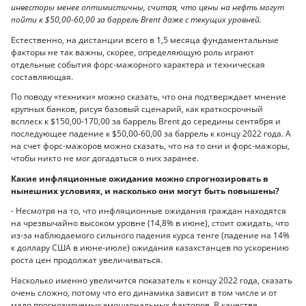
инвесторы менее оптимистичны, считая, что цены на нефть могут
пойти к $50,00-60,00 за баррель Brent даже с текущих уровней.
Естественно, на дистанции всего в 1,5 месяца фундаментальные
факторы не так важны, скорее, определяющую роль играют
отдельные события форс-мажорного характера и техническая
составляющая.
По поводу «техники» можно сказать, что она подтверждает мнение
крупных банков, рисуя базовый сценарий, как краткосрочный
всплеск к $150,00-170,00 за баррель Brent до середины сентября и
последующее падение к $50,00-60,00 за баррель к концу 2022 года. А
на счет форс-мажоров можно сказать, что на то они и форс-мажоры,
чтобы никто не мог догадаться о них заранее.
Какие инфляционные ожидания можно спрогнозировать в
нынешних условиях, и насколько они могут быть повышены?
- Несмотря на то, что инфляционные ожидания граждан находятся
на чрезвычайно высоком уровне (14,8% в июне), стоит ожидать, что
из-за наблюдаемого сильного падения курса тенге (падение на 14%
к доллару США в июне-июле) ожидания казахстанцев по ускорению
роста цен продолжат увеличиваться.
Насколько именно увеличится показатель к концу 2022 года, сказать
очень сложно, потому что его динамика зависит в том числе и от
мало прогнозируемых эмоциональных факторов. В качестве