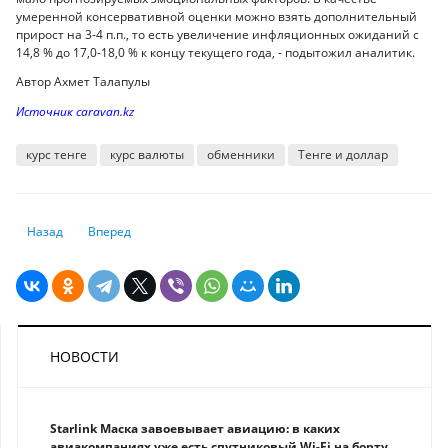
умеренной консервативной оценки можно взять дополнительный
прирост на 3-4 п.п., то есть увеличение инфляционных ожиданий с
14,8 % до 17,0-18,0 % к концу текущего года, - подытожил аналитик.
Автор Ахмет Талапулы
Источник caravan.kz
курс тенге
курс валюты
обменники
Тенге и доллар
Предыдущий: Нацфонд не бесконечен — тенге пора девальвировать 
Следующий: Битва с инфляцией: руководство для CEO
Назад
Вперед
НОВОСТИ
Starlink Маска завоевывает авиацию: в каких
авиакомпаниях уже есть спутниковый Wi-Fi на борту