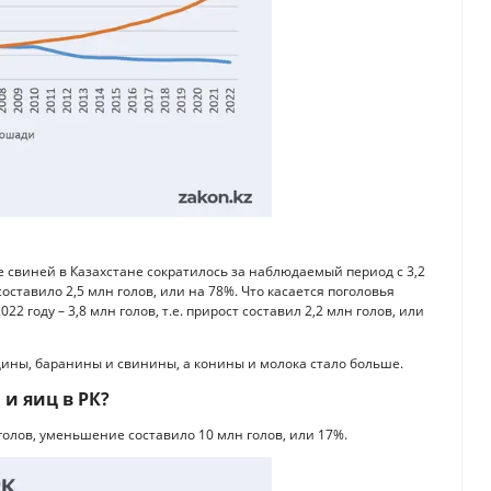
е свиней в Казахстане сократилось за наблюдаемый период с 3,2
 составило 2,5 млн голов, или на 78%. Что касается поголовья
022 году – 3,8 млн голов, т.е. прирост составил 2,2 млн голов, или
ядины, баранины и свинины, а конины и молока стало больше.
 и яиц в РК?
н голов, уменьшение составило 10 млн голов, или 17%.