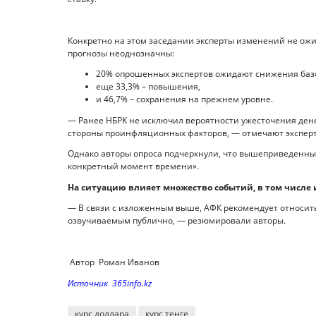
Конкретно на этом заседании эксперты изменений не ожид
прогнозы неоднозначны:
20% опрошенных экспертов ожидают снижения базо
еще 33,3% – повышения,
и 46,7% – сохранения на прежнем уровне.
— Ранее НБРК не исключил вероятности ужесточения дене
стороны проинфляционных факторов, — отмечают экспер
Однако авторы опроса подчеркнули, что вышеприведенные
конкретный момент времени».
На ситуацию влияет множество событий, в том числе и
— В связи с изложенным выше, АФК рекомендует относит
озвучиваемым публично, — резюмировали авторы.
Автор Роман Иванов
Источник 365info.kz
курс доллара
курс тенге