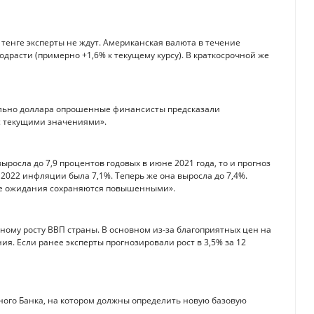
 тенге эксперты не ждут. Американская валюта в течение
расти (примерно +1,6% к текущему курсу). В краткосрочной же
тельно доллара опрошенные финансисты предсказали
с текущими значениями».
ыросла до 7,9 процентов годовых в июне 2021 года, то и прогноз
2022 инфляции была 7,1%. Теперь же она выросла до 7,4%.
ые ожидания сохраняются повышенными».
ному росту ВВП страны. В основном из-за благоприятных цен на
. Если ранее эксперты прогнозировали рост в 3,5% за 12
ного Банка, на котором должны определить новую базовую