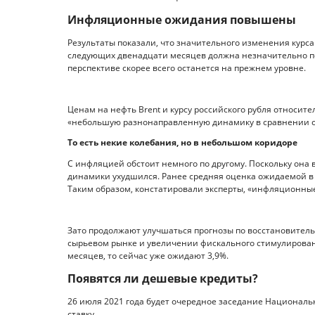
Инфляционные ожидания повышены
Результаты показали, что значительного изменения курса
следующих двенадцати месяцев должна незначительно под
перспективе скорее всего останется на прежнем уровне.
Ценам на нефть Brent и курсу российского рубля относи
«небольшую разнонаправленную динамику в сравнении 
То есть некие колебания, но в небольшом коридоре
С инфляцией обстоит немного по другому. Поскольку она в
динамики ухудшился. Ранее средняя оценка ожидаемой в 
Таким образом, констатировали эксперты, «инфляционн
Зато продолжают улучшаться прогнозы по восстановитель
сырьевом рынке и увеличении фискального стимулирования
месяцев, то сейчас уже ожидают 3,9%.
Появятся ли дешевые кредиты?
26 июля 2021 года будет очередное заседание Националь
ставку.