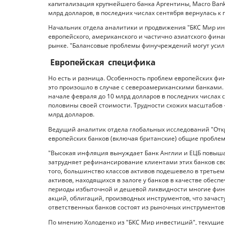
капитализация крупнейшего банка Аргентины, Macro Bank
млрд долларов, в последних числах сентября вернулась к
Начальник отдела аналитики и продвижения "БКС Мир ин
европейского, американского и частично азиатского фина
рынке. "Балансовые проблемы финучреждений могут усили
Европейская специфика
Но есть и разница. Особенность проблем европейских фину
это произошло в случае с североамериканскими банками. 
начале февраля до 10 млрд долларов в последних числах с
половины своей стоимости. Трудности схожих масштабов —
млрд долларов.
Ведущий аналитик отдела глобальных исследований "Отк
европейских банков (включая британские) общие проблем
"Высокая инфляция вынуждает Банк Англии и ЕЦБ повышать
затрудняет рефинансирование клиентами этих банков свои
того, большинство классов активов подешевело в третьем
активов, находящихся в залоге у банков в качестве обеспе
периоды избыточной и дешевой ликвидности многие фина
акций, облигаций, производных инструментов, что зачас
ответственных банков состоят из рыночных инструментов,
По мнению Холоденко из "БКС Мир инвестиций", текущие 