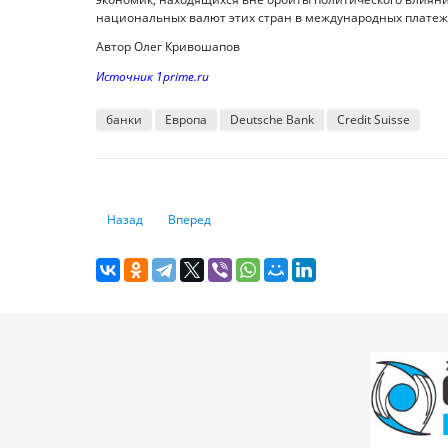
национальных валют этих стран в международных платеж
Автор Олег Кривошапов
Источник 1prime.ru
банки
Европа
Deutsche Bank
Credit Suisse
Предыдущий: Как снять арест со счёта за 1 день
Следующий: В Казахстане утверждена Концепц
Назад
Вперед