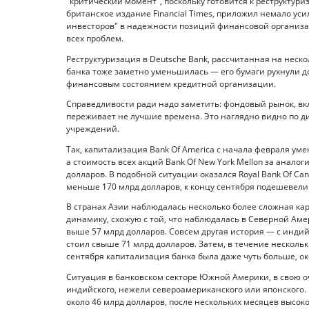
"критический момент", поскольку готовится к реструктури
британское издание Financial Times, приложил немало уси
инвесторов" в надежности позиций финансовой организа
всех проблем.
Реструктуризация в Deutsche Bank, рассчитанная на неско
банка тоже заметно уменьшилась — его бумаги рухнули д
финансовым состоянием кредитной организации.
Справедливости ради надо заметить: фондовый рынок, вкл
переживает не лучшие времена. Это наглядно видно по д
учреждений.
Так, капитализация Bank Of America с начала февраля ум
а стоимость всех акций Bank Of New York Mellon за анало
долларов. В подобной ситуации оказался Royal Bank Of Ca
меньше 170 млрд долларов, к концу сентября подешевели 
В странах Азии наблюдалась несколько более сложная карт
динамику, схожую с той, что наблюдалась в Северной Аме
выше 57 млрд долларов. Совсем другая история — с индий
стоил свыше 71 млрд долларов. Затем, в течение несколь
сентября капитализация банка была даже чуть больше, ок
Ситуация в банковском секторе Южной Америки, в свою 
индийского, нежели североамериканского или японского. 
около 46 млрд долларов, после нескольких месяцев высок