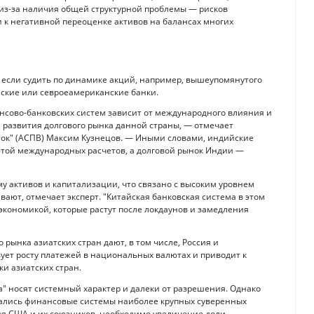
 из-за наличия общей структурной проблемы — рисков
 к негативной переоценке активов на балансах многих
дь если судить по динамике акций, например, вышеупомянутого
ейские или севроеамериканские банки.
нсово-банковских систем зависит от международного влияния и
 развития долгового рынка данной страны, — отмечает
ток" (АСПВ) Максим Кузнецов. — Иными словами, индийские
лютой международных расчетов, а долговой рынок Индии —
му активов и капитализации, что связано с высоким уровнем
вают, отмечает эксперт. "Китайская банковская система в этом
 экономикой, которые растут после локдаунов и замедления
 рынка азиатских стран дают, в том числе, Россия и
ует росту платежей в национальных валютах и приводит к
и азиатских стран.
а" носят системный характер и далеки от разрешения. Однако
овались финансовые системы наиболее крупных суверенных
ия США и их союзников, необходимо увеличение доли