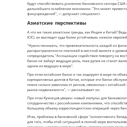
будут способствовать усилению банковского сектора США
дальнейшего ослабления экономики. "Это может привести
финучреждений", — допускает специалист.
Азиатские перспективы
А что же такие азиатские гранды, как Индия и Китай? Ве
ICICI, он выглядит куда более устойчивым, нежели европ
"Нужно понимать, что привлекательность каждой из фина
распространенности платежей в местной валюте и уровня
сопредседатель "Ассоциации содействия повороту на вос
банки не займут ведущую роль, пока рупия не станет ва
одним из ведущих в мире".
При этом китайские банки и так лидируют в мире по объе
корпоративных долгов в Китае, которые эти банки обслужи
плане сильно зависима от рисков, связанных с китайской
рынка недвижимости", — рассказывает он.
При этом Кузнецов уверен: новый импульс для банковского
сотрудничество с российскими компаниями, что способств
большему объему корреспондентских операций через банк
Итак, проблемы в банковской сфере "коллективного Запад
для того, чтобы этой ситуацией в полной мере воспольз
экономик, находящихся вне орбиты политического влиян