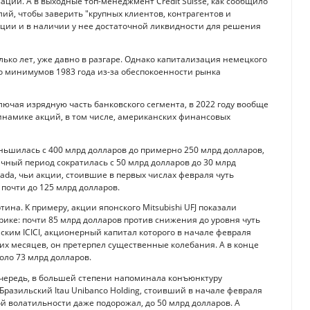
зации. А в выходные топ-менеджмент Credit Suisse, как сообщило
лий, чтобы заверить "крупных клиентов, контрагентов и
ции и в наличии у нее достаточной ликвидности для решения
лько лет, уже давно в разгаре. Однако капитализация немецкого
о минимумов 1983 года из-за обеспокоенности рынка
ючая изрядную часть банковского сегмента, в 2022 году вообще
инамике акций, в том числе, американских финансовых
еньшилась с 400 млрд долларов до примерно 250 млрд долларов,
гичный период сократилась с 50 млрд долларов до 30 млрд
nada, чьи акции, стоившие в первых числах февраля чуть
почти до 125 млрд долларов.
ина. К примеру, акции японского Mitsubishi UFJ показали
рике: почти 85 млрд долларов против снижения до уровня чуть
ским ICICI, акционерный капитал которого в начале февраля
ких месяцев, он претерпел существенные колебания. А в конце
оло 73 млрд долларов.
очередь, в большей степени напоминала конъюнктуру
Бразильский Itau Unibanco Holding, стоивший в начале февраля
ой волатильности даже подорожал, до 50 млрд долларов. А