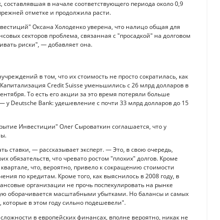
, составлявшая в начале соответствующего периода около 0,9
 прежней отметке и продолжила расти.
вестиций" Оксана Холоденко уверена, что налицо общая для
нсовых секторов проблема, связанная с "просадкой" на долговом
вать риски", — добавляет она.
чреждений в том, что их стоимость не просто сократилась, как
Капитализация Credit Suisse уменьшились с 26 млрд долларов в
ентября. То есть его акции за это время потеряли больше
 у Deutsche Bank: удешевление с почти 33 млрд долларов до 15
рытие Инвестиции" Олег Сыроваткин соглашается, что у
ы.
 ставки, — рассказывает эксперт. — Это, в свою очередь,
х обязательств, что чревато ростом "плохих" долгов. Кроме
 квартале, что, вероятно, привело к сокращению стоимости
чения по кредитам. Кроме того, как выяснилось в 2008 году, в
нсовые организации не прочь поспекулировать на рынке
тую оборачивается масштабными убытками. Но балансы и самых
 которые в этом году сильно подешевели".
сложности в европейских финансах, вполне вероятно, никак не