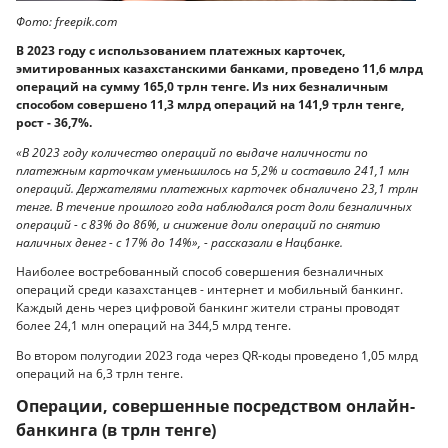
Фото: freepik.com
В 2023 году с использованием платежных карточек,
эмитированных казахстанскими банками, проведено 11,6 млрд
операций на сумму 165,0 трлн тенге. Из них безналичным
способом совершено 11,3 млрд операций на 141,9 трлн тенге,
рост - 36,7%.
«В 2023 году количество операций по выдаче наличности по
платежным карточкам уменьшилось на 5,2% и составило 241,1 млн
операций. Держателями платежных карточек обналичено 23,1 трлн
тенге. В течение прошлого года наблюдался рост доли безналичных
операций - с 83% до 86%, и снижение доли операций по снятию
наличных денег - с 17% до 14%», - рассказали в Нацбанке.
Наиболее востребованный способ совершения безналичных
операций среди казахстанцев - интернет и мобильный банкинг.
Каждый день через цифровой банкинг жители страны проводят
более 24,1 млн операций на 344,5 млрд тенге.
Во втором полугодии 2023 года через QR-коды проведено 1,05 млрд
операций на 6,3 трлн тенге.
Операции, совершенные посредством онлайн-
банкинга (в трлн тенге)