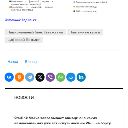
Источник kapital.kz
Национальный банк Казахстана
Платежные карты
цифровой банкинг
Предыдущий: Прогноз по банковскому сектору на 2024 г.: Страны Цен
Следующий: Страхование от катастрофических рисков: чего
Назад
Вперед
НОВОСТИ
Starlink Маска завоевывает авиацию: в каких
авиакомпаниях уже есть спутниковый Wi-Fi на борту