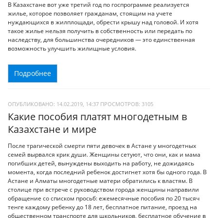
В Казахстане вот уже третий год по госпрограмме реализуется
жилье, которое позволяет гражданам, стоящим на учете
нуждающихся в жилплощади, обрести крышу над головой. И хотя
такое жилье нельзя получить в собственность или передать по
наследству, для большинства очередников — это единственная
возможность улучшить жилищные условия.
Подробнее
ОПУБЛИКОВАНО: 14.02.2019, 14:37
ПРОСМОТРОВ:
3105
Какие пособия платят многодетным в
Казахстане и мире
После трагической смерти пяти девочек в Астане у многодетных
семей вырвался крик души. Женщины сетуют, что они, как и мама
погибших детей, вынуждены выходить на работу, не дожидаясь
момента, когда последний ребенок достигнет хотя бы одного года. В
Астане и Алматы многодетные матери обратились к властям. В
столице при встрече с руководством города женщины направили
обращение со списком просьб: ежемесячные пособия по 20 тысяч
тенге каждому ребенку до 18 лет, бесплатное питание, проезд на
общественном транспорте для школьников, бесплатное обучение в