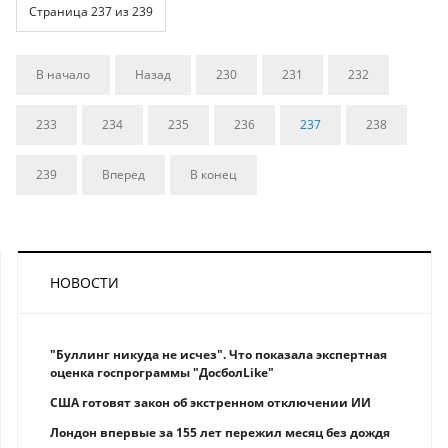
Страница 237 из 239
В начало
Назад
230
231
232
233
234
235
236
237
238
239
Вперед
В конец
НОВОСТИ
"Буллинг никуда не исчез". Что показала экспертная
оценка госпрограммы "ДосболLike"
США готовят закон об экстренном отключении ИИ
Лондон впервые за 155 лет пережил месяц без дождя