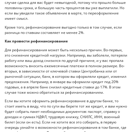
случае сделка для вас будет невыгодной, потому что прошло больше
половины срока, и большую часть процентов вы уже выплатили. Но
если вы увидели такое объявление в марте, то переоформление
имеет смысл.
Кроме того, рефинансирование выгодно только в том случае, если
разница по ставкам составляет не менее 2%.
Как провести рефинансирование
Для рефинансирования может быть несколько причин. Во-первых,
это снижение кредитной нагрузки. Например, вы заболели, потеряли
работу или ваш доход снизился по другой причине, и у вас пропала
возможность вносить ежемесячные платежи в полном размере. Во-
вторых, в зависимости от ключевой ставки Центробанка или от
рыночной ситуации, банк, в котором вы оформляли кредит, изменил
предложения. Например, в январе вы оформили кредит под 20%
годовых, а в апреле банк снизил кредитные ставки до 17%. В этом
случае тоже можно обратиться за рефинансированием.
Если вы хотите оформить рефинансирование в другом банке, то
стоит иметь в виду, что по сути вы берете тот же кредит, и вам нужно
будет собрать пакет необходимых документов: паспорт, справку о
доходах и суммах НДФЛ, трудовую книжку, СНИЛС, ИНН, военный
билет (если он есть). Если не хотите все это собирать, в первую
очередь узнайте о возможности рефинансирования в том банке, где