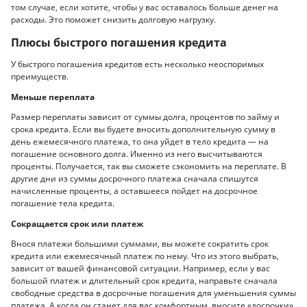
том случае, если хотите, чтобы у вас оставалось больше денег на
расходы. Это поможет снизить долговую нагрузку.
Плюсы быстрого погашения кредита
У быстрого погашения кредитов есть несколько неоспоримых
преимуществ.
Меньше переплата
Размер переплаты зависит от суммы долга, процентов по займу и
срока кредита. Если вы будете вносить дополнительную сумму в
день ежемесячного платежа, то она уйдет в тело кредита — на
погашение основного долга. Именно из него высчитываются
проценты. Получается, так вы сможете сэкономить на переплате. В
другие дни из суммы досрочного платежа сначала спишутся
начисленные проценты, а оставшееся пойдет на досрочное
погашение тела кредита.
Сокращается срок или платеж
Внося платежи большими суммами, вы можете сократить срок
кредита или ежемесячный платеж по нему. Что из этого выбрать,
зависит от вашей финансовой ситуации. Например, если у вас
большой платеж и длительный срок кредита, направьте сначала
свободные средства в досрочные погашения для уменьшения суммы
платежа. А когда он станет для вас комфортным, вносите «досрочки»