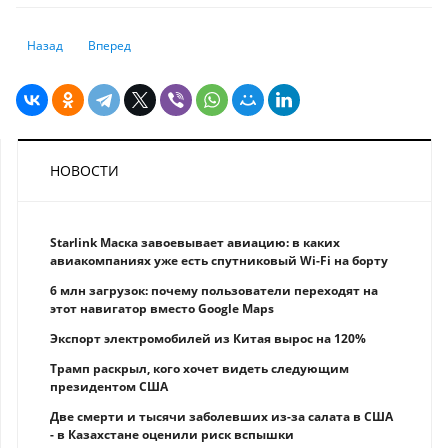
Предыдущий: Как выбрать брокера и открыть брокерский счет
Следующий: Что такое андеррайтинг в инвестициях, для че
Назад
Вперед
НОВОСТИ
Starlink Маска завоевывает авиацию: в каких
авиакомпаниях уже есть спутниковый Wi-Fi на борту
6 млн загрузок: почему пользователи переходят на
этот навигатор вместо Google Maps
Экспорт электромобилей из Китая вырос на 120%
Трамп раскрыл, кого хочет видеть следующим
президентом США
Две смерти и тысячи заболевших из-за салата в США
- в Казахстане оценили риск вспышки