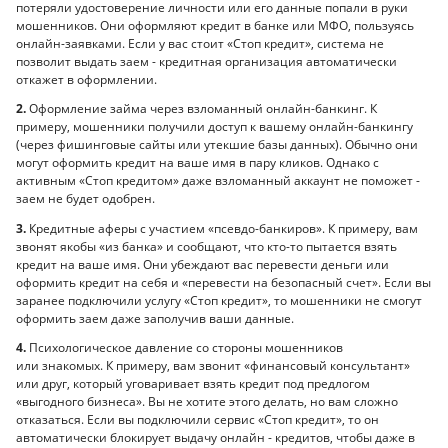
потеряли удостоверение личности или его данные попали в руки
мошенников. Они оформляют кредит в банке или МФО, пользуясь
онлайн-заявками. Если у вас стоит «Стоп кредит», система не
позволит выдать заем - кредитная организация автоматически
откажет в оформлении.
2.
Оформление займа через взломанный онлайн-банкинг. К
примеру, мошенники получили доступ к вашему онлайн-банкингу
(через фишинговые сайты или утекшие базы данных). Обычно они
могут оформить кредит на ваше имя в пару кликов. Однако с
активным «Стоп кредитом» даже взломанный аккаунт не поможет -
заем не будет одобрен.
3.
Кредитные аферы с участием «псевдо-банкиров». К примеру, вам
звонят якобы «из банка» и сообщают, что кто-то пытается взять
кредит на ваше имя. Они убеждают вас перевести деньги или
оформить кредит на себя и «перевести на безопасный счет». Если вы
заранее подключили услугу «Стоп кредит», то мошенники не смогут
оформить заем даже заполучив ваши данные.
4.
Психологическое давление со стороны мошенников
или знакомых. К примеру, вам звонит «финансовый консультант»
или друг, который уговаривает взять кредит под предлогом
«выгодного бизнеса». Вы не хотите этого делать, но вам сложно
отказаться. Если вы подключили сервис «Стоп кредит», то он
автоматически блокирует выдачу онлайн - кредитов, чтобы даже в