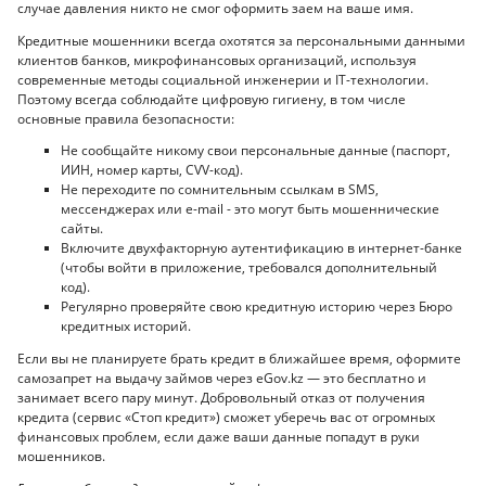
случае давления никто не смог оформить заем на ваше имя.
Кредитные мошенники всегда охотятся за персональными данными
клиентов банков, микрофинансовых организаций, используя
современные методы социальной инженерии и IT-технологии.
Поэтому всегда соблюдайте цифровую гигиену, в том числе
основные правила безопасности:
Не сообщайте никому свои персональные данные (паспорт,
ИИН, номер карты, CVV-код).
Не переходите по сомнительным ссылкам в SMS,
мессенджерах или e-mail - это могут быть мошеннические
сайты.
Включите двухфакторную аутентификацию в интернет-банке
(чтобы войти в приложение, требовался дополнительный
код).
Регулярно проверяйте свою кредитную историю через Бюро
кредитных историй.
Если вы не планируете брать кредит в ближайшее время, оформите
самозапрет на выдачу займов через eGov.kz — это бесплатно и
занимает всего пару минут. Добровольный отказ от получения
кредита (сервис «Стоп кредит») сможет уберечь вас от огромных
финансовых проблем, если даже ваши данные попадут в руки
мошенников.