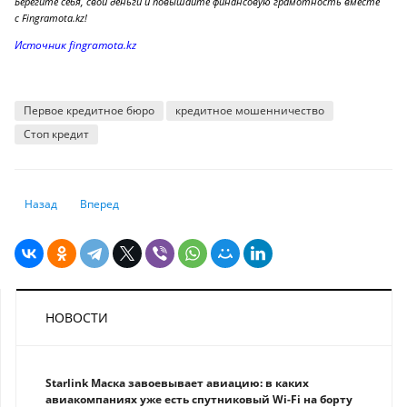
Берегите себя, свои деньги и повышайте финансовую грамотность вместе
с Fingramota.kz!
Источник fingramota.kz
Первое кредитное бюро
кредитное мошенничество
Стоп кредит
Предыдущий: Продажа квартиры в ипотеку: плюсы и минусы
Следующий: Почему люди отдают мошенникам деньги и кто
Назад
Вперед
НОВОСТИ
Starlink Маска завоевывает авиацию: в каких
авиакомпаниях уже есть спутниковый Wi-Fi на борту