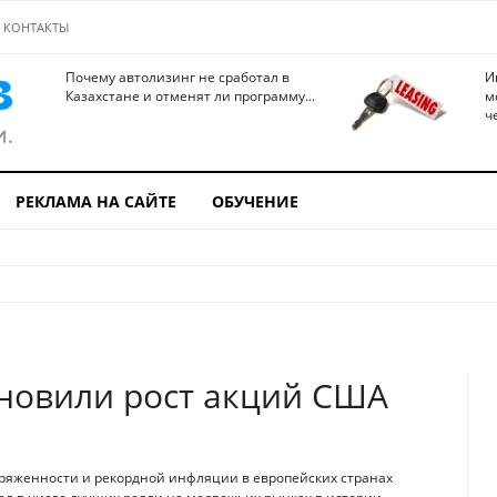
КОНТАКТЫ
Почему автолизинг не сработал в
И
Казахстане и отменят ли программу...
м
ч
РЕКЛАМА НА САЙТЕ
ОБУЧЕНИЕ
новили рост акций США
ряженности и рекордной инфляции в европейских странах