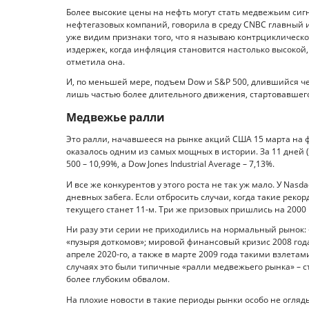
Более высокие цены на нефть могут стать медвежьим сигн
нефтегазовых компаний, говорила в среду CNBC главный 
уже видим признаки того, что я называю контрцикличес
издержек, когда инфляция становится настолько высокой,
отметила она.
И, по меньшей мере, подъем Dow и S&P 500, длившийся че
лишь частью более длительного движения, стартовавшего
Медвежье ралли
Это ралли, начавшееся на рынке акций США 15 марта на ф
оказалось одним из самых мощных в истории. За 11 дней 
500 – 10,99%, а Dow Jones Industrial Average – 7,13%.
И все же конкурентов у этого роста не так уж мало. У Nasd
дневных забега. Если отбросить случаи, когда такие рекор
текущего станет 11-м. Три же призовых пришлись на 2000 
Ни разу эти серии не приходились на нормальный рынок: 
«пузыря доткомов»; мировой финансовый кризис 2008 года;
апреле 2020-го, а также в марте 2009 года такими взлет
случаях это были типичные «ралли медвежьего рынка» –
более глубоким обвалом.
На плохие новости в такие периоды рынки особо не огляды