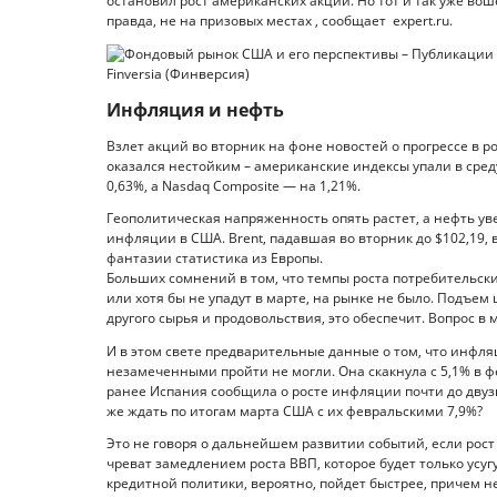
остановил рост американских акций. Но тот и так уже во
правда, не на призовых местах , сообщает expert.ru.
Инфляция и нефть
Взлет акций во вторник на фоне новостей о прогрессе в 
оказался нестойким – американские индексы упали в среду. 
0,63%, а Nasdaq Composite — на 1,21%.
Геополитическая напряженность опять растет, а нефть у
инфляции в США. Brent, падавшая во вторник до $102,19, 
фантазии статистика из Европы.
Больших сомнений в том, что темпы роста потребительски
или хотя бы не упадут в марте, на рынке не было. Подъем
другого сырья и продовольствия, это обеспечит. Вопрос в 
И в этом свете предварительные данные о том, что инфля
незамеченными пройти не могли. Она скакнула с 5,1% в фе
ранее Испания сообщила о росте инфляции почти до двузна
же ждать по итогам марта США с их февральскими 7,9%?
Это не говоря о дальнейшем развитии событий, если рос
чреват замедлением роста ВВП, которое будет только усу
кредитной политики, вероятно, пойдет быстрее, причем не 