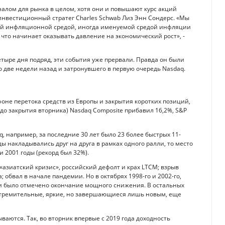
алом для рынка в целом, хотя они и повышают курс акций
инвестиционный стратег Charles Schwab Лиз Энн Сондерс. «Мы
кой инфляционной средой, иногда именуемой средой инфляции
 что начинает оказывать давление на экономический рост», -
тыре дня подряд, эти события уже прервали. Правда он были
 две недели назад и затронувшего в первую очередь Nasdaq.
оне перетока средств из Европы и закрытия коротких позиций,
(до закрытия вторника) Nasdaq Composite прибавил 16,2%, S&P
aq, например, за последние 30 лет было 23 более быстрых 11-
ды накладывались друг на друга в рамках одного ралли, то место
и 2001 годы (рекорд был 32%).
«азиатский кризис», российский дефолт и крах LTCM; взрыв
 обвал в начале пандемии. Но в октябрях 1998-го и 2002-го,
ами было отмечено окончание мощного снижения. В остальных
 стремительные, яркие, но завершающиеся лишь новым, еще
ваются. Так, во вторник впервые с 2019 года доходность