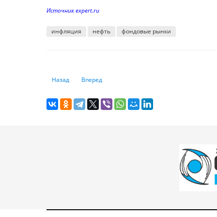
Источник expert.ru
инфляция
нефть
фондовые рынки
Предыдущий: Фондовые биржи АТР закрылись ростом всл
Следующий: Курсы криптовалют к доллару на 2
Назад
Вперед