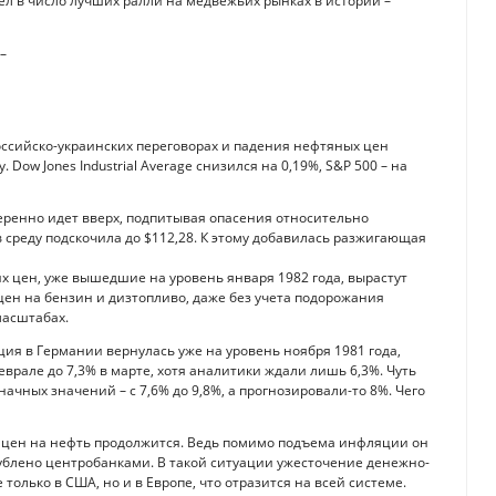
шел в число лучших ралли на медвежьих рынках в истории –
российско-украинских переговорах и падения нефтяных цен
Dow Jones Industrial Average снизился на 0,19%, S&P 500 – на
веренно идет вверх, подпитывая опасения относительно
в среду подскочила до $112,28. К этому добавилась разжигающая
х цен, уже вышедшие на уровень января 1982 года, вырастут
 цен на бензин и дизтопливо, даже без учета подорожания
масштабах.
ция в Германии вернулась уже на уровень ноября 1981 года,
врале до 7,3% в марте, хотя аналитики ждали лишь 6,3%. Чуть
чных значений – с 7,6% до 9,8%, а прогнозировали-то 8%. Чего
т цен на нефть продолжится. Ведь помимо подъема инфляции он
гублено центробанками. В такой ситуации ужесточение денежно-
только в США, но и в Европе, что отразится на всей системе.