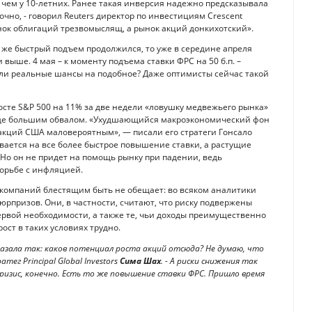
, чем у 10-летних. Ранее такая инверсия надежно предсказывала
очно, - говорил Reuters директор по инвестициям Crescent
ынок облигаций трезвомыслящ, а рынок акций донкихотский».
 же быстрый подъем продолжился, то уже в середине апреля
ыше. 4 мая – к моменту подъема ставки ФРС на 50 б.п. –
ли реальные шансы на подобное? Даже оптимисты сейчас такой
росте S&P 500 на 11% за две недели «ловушку медвежьего рынка»
еще большим обвалом. «Ухудшающийся макроэкономический фон
акций США маловероятным», — писали его стратеги Гонсало
вается на все более быстрое повышение ставки, а растущие
 Но он не придет на помощь рынку при падении, ведь
орьбе с инфляцией.
 компаний блестящим быть не обещает: во всяком аналитики
юрпризов. Они, в частности, считают, что риску подвержены
ервой необходимости, а также те, чьи доходы преимущественно
ост в таких условиях трудно.
казала так: каков потенциал роста акций отсюда? Не думаю, что
тег Principal Global Investors
Сима Шах
. - А риски снижения так
ризис, конечно. Есть то же повышение ставки ФРС. Пришло время