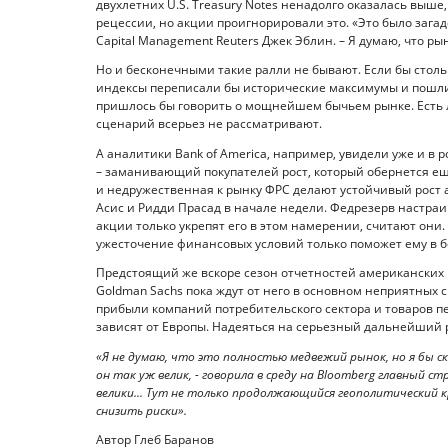
двухлетних U.S. Treasury Notes ненадолго оказалась выше
рецессии, но акции проигнорировали это. «Это было загад
Capital Management Reuters Джек Эблин. – Я думаю, что р
Но и бесконечными такие ралли не бывают. Если бы столь
индексы переписали бы исторические максимумы и пошли в
пришлось бы говорить о мощнейшем бычьем рынке. Есть 
сценарий всерьез не рассматривают.
А аналитики Bank of America, например, увидели уже и в 
– заманивающий покупателей рост, который обернется 
и недружественная к рынку ФРС делают устойчивый рост 
Асис и Ридди Прасад в начале недели. Федрезерв настраи
акции только укрепят его в этом намерении, считают они.
ужесточение финансовых условий только поможет ему в б
Предстоящий же вскоре сезон отчетностей американских
Goldman Sachs пока ждут от него в основном неприятных с
прибыли компаний потребительского сектора и товаров п
зависят от Европы. Надеяться на серьезный дальнейший р
«Я не думаю, что это полностью медвежий рынок, но я бы с
он так уж велик, - говорила в среду на Bloomberg главный стра
велики... Тут не только продолжающийся геополитический к
снизить риски».
Автор Глеб Баранов