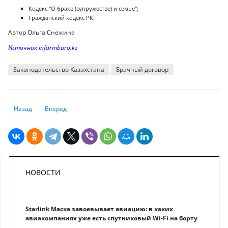
Кодекс "О браке (супружестве) и семье";
Гражданский кодекс РК.
Автор Ольга Снежина
Источник informburo.kz
Законодательство Казахстана
Брачный договор
Предыдущий: Сколько рассрочек могут позволить себе казахстанцы
Следующий: Ручная кладь в самолете: какие требования к 
Назад
Вперед
НОВОСТИ
Starlink Маска завоевывает авиацию: в каких
авиакомпаниях уже есть спутниковый Wi-Fi на борту