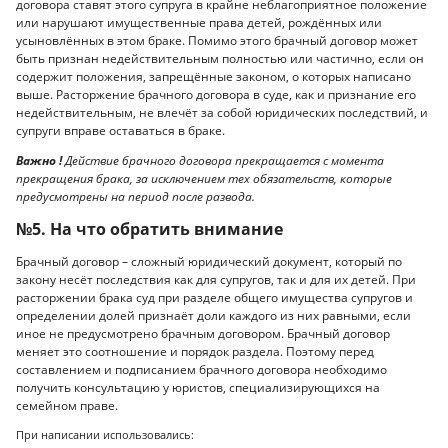
договора ставят этого супруга в крайне неблагоприятное положение
или нарушают имущественные права детей, рождённых или
усыновлённых в этом браке. Помимо этого брачный договор может
быть признан недействительным полностью или частично, если он
содержит положения, запрещённые законом, о которых написано
выше. Расторжение брачного договора в суде, как и признание его
недействительным, не влечёт за собой юридических последствий, и
супруги вправе оставаться в браке.
Важно !
Действие брачного договора прекращается с момента
прекращения брака, за исключением тех обязательств, которые
предусмотрены на период после развода.
№5. На что обратить внимание
Брачный договор – сложный юридический документ, который по
закону несёт последствия как для супругов, так и для их детей. При
расторжении брака суд при разделе общего имущества супругов и
определении долей признаёт доли каждого из них равными, если
иное не предусмотрено брачным договором. Брачный договор
меняет это соотношение и порядок раздела. Поэтому перед
составлением и подписанием брачного договора необходимо
получить консультацию у юристов, специализирующихся на
семейном праве.
При написании использовались: