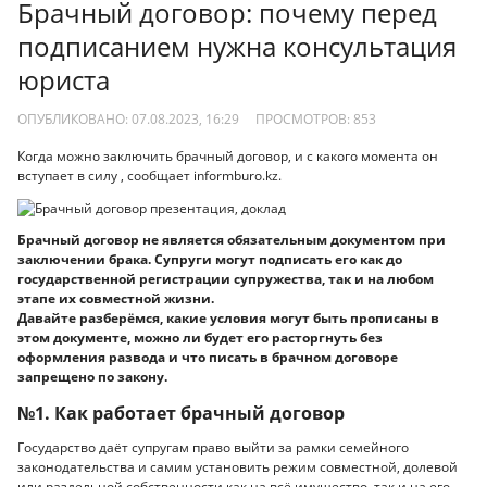
Брачный договор: почему перед
подписанием нужна консультация
юриста
ОПУБЛИКОВАНО: 07.08.2023, 16:29
ПРОСМОТРОВ:
853
Когда можно заключить брачный договор, и с какого момента он
вступает в силу , сообщает informburo.kz.
Брачный договор не является обязательным документом при
заключении брака. Супруги могут подписать его как до
государственной регистрации супружества, так и на любом
этапе их совместной жизни.
Давайте разберёмся, какие условия могут быть прописаны в
этом документе, можно ли будет его расторгнуть без
оформления развода и что писать в брачном договоре
запрещено по закону.
№1. Как работает брачный договор
Государство даёт супругам право выйти за рамки семейного
законодательства и самим установить режим совместной, долевой
или раздельной собственности как на всё имущество, так и на его