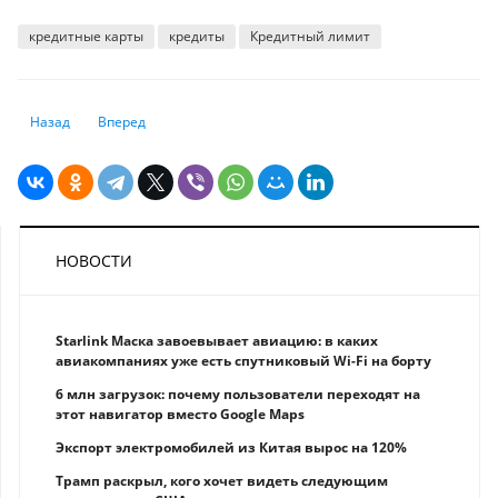
кредитные карты
кредиты
Кредитный лимит
Предыдущий: За какой срок можно рассчитаться по ипотеке в разных 
Следующий: Как мошенничество с дипфейками влияет на п
Назад
Вперед
НОВОСТИ
Starlink Маска завоевывает авиацию: в каких
авиакомпаниях уже есть спутниковый Wi-Fi на борту
6 млн загрузок: почему пользователи переходят на
этот навигатор вместо Google Maps
Экспорт электромобилей из Китая вырос на 120%
Трамп раскрыл, кого хочет видеть следующим