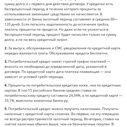
сумму долга и с первого дня действия договора. У кредитки есть
беспроцентный период, в течение которого проценты за
использование заемными средствами не начисляются. В
зависимости от банка льготный период составляет в среднем 60—
120 дней. Если погасить задолженность до истечения грейса,
платить проценты не придется. Но даже если не уложиться в
беспроцентный период, процент будет начислен только на сумму
долга, а не на весь кредитный лимит.
2.
За выпуск, обслуживание и СМС-уведомления по кредитной карте
нередко взимается плата. Обслуживание кредита бесплатно.
3.
Потребительский кредит имеет строгий график платежей —
вносить их необходимо до определенной даты, указанной в
договоре. По кредитной карте дата платежа плавающая — она
зависит от условий грейс-периода.
4.
Проценты по потребительским кредитам ниже, чем по кредитным
картам. В топ-15 российских банков средняя ставка по
потребительскому кредиту составила 24,34%, а по кредитной карте —
33,1%, выяснили аналитики Банки.ру.
5.
Потребительский кредит можно получить наличными. Получить
наличные с кредитной карты сложнее. Во-первых, на эту операцию
не всегда распространяется льготный период. Во-вторых, ставка на
снятие наличных обычно выше, чем на безналичные покупки. В-