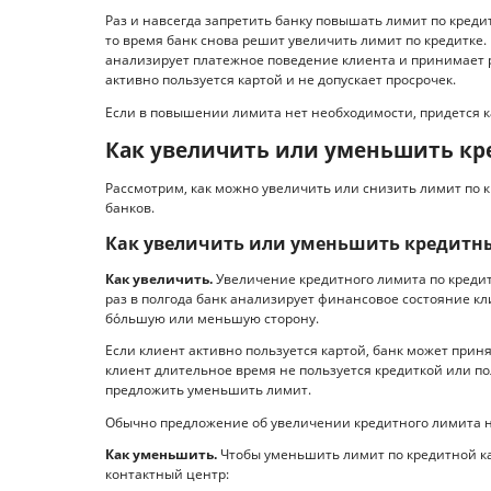
Раз и навсегда запретить банку повышать лимит по кредит
то время банк снова решит увеличить лимит по кредитке.
анализирует платежное поведение клиента и принимает 
активно пользуется картой и не допускает просрочек.
Если в повышении лимита нет необходимости, придется к
Как увеличить или уменьшить кр
Рассмотрим, как можно увеличить или снизить лимит по 
банков.
Как увеличить или уменьшить кредитн
Как увеличить.
Увеличение кредитного лимита по креди
раз в полгода банк анализирует финансовое состояние кл
бо́льшую или меньшую сторону.
Если клиент активно пользуется картой, банк может при
клиент длительное время не пользуется кредиткой или п
предложить уменьшить лимит.
Обычно предложение об увеличении кредитного лимита н
Как уменьшить.
Чтобы уменьшить лимит по кредитной кар
контактный центр: