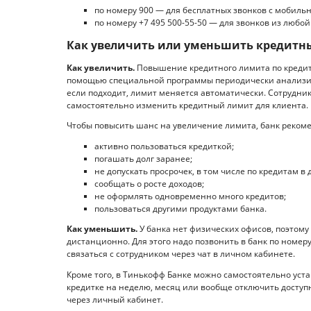
по номеру 900 — для бесплатных звонков с мобиль
по номеру +7 495 500-55-50 — для звонков из любой
Как увеличить или уменьшить кредитн
Как увеличить.
Повышение кредитного лимита по кредит
помощью специальной программы периодически анализиру
если подходит, лимит меняется автоматически. Сотрудни
самостоятельно изменить кредитный лимит для клиента.
Чтобы повысить шанс на увеличение лимита, банк рекоме
активно пользоваться кредиткой;
погашать долг заранее;
не допускать просрочек, в том числе по кредитам в 
сообщать о росте доходов;
не оформлять одновременно много кредитов;
пользоваться другими продуктами банка.
Как уменьшить.
У банка нет физических офисов, поэтому
дистанционно. Для этого надо позвонить в банк по номеру
связаться с сотрудником через чат в личном кабинете.
Кроме того, в Тинькофф Банке можно самостоятельно уст
кредитке на неделю, месяц или вообще отключить доступ
через личный кабинет.