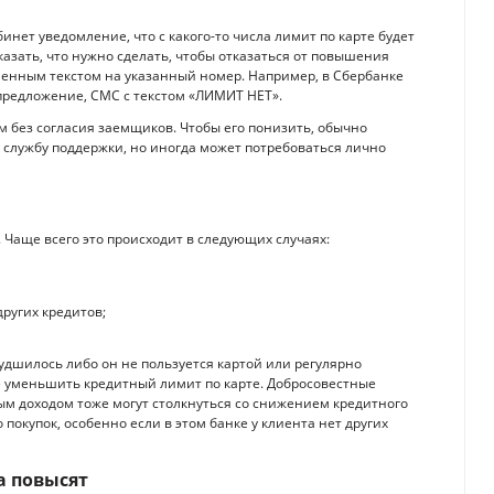
инет уведомление, что с какого-то числа лимит по карте будет
азать, что нужно сделать, чтобы отказаться от повышения
ленным текстом на указанный номер. Например, в Сбербанке
 предложение, СМС с текстом «ЛИМИТ НЕТ».
 без согласия заемщиков. Чтобы его понизить, обычно
 службу поддержки, но иногда может потребоваться лично
 Чаще всего это происходит в следующих случаях:
других кредитов;
дшилось либо он не пользуется картой или регулярно
е уменьшить кредитный лимит по карте. Добросовестные
ым доходом тоже могут столкнуться со снижением кредитного
 покупок, особенно если в этом банке у клиента нет других
а повысят