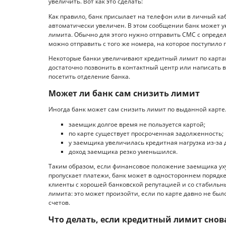
увеличить. Вот как это сделать:
Как правило, банк присылает на телефон или в личный каб
автоматически увеличен. В этом сообщении банк может ук
лимита. Обычно для этого нужно отправить СМС с опреде
можно отправить с того же номера, на которое поступило
Некоторые банки увеличивают кредитный лимит по картам
достаточно позвонить в контактный центр или написать в
посетить отделение банка.
Может ли банк сам снизить лимит
Иногда банк может сам снизить лимит по выданной карте.
заемщик долгое время не пользуется картой;
по карте существует просроченная задолженность;
у заемщика увеличилась кредитная нагрузка из-за 
доход заемщика резко уменьшился.
Таким образом, если финансовое положение заемщика уху
пропускает платежи, банк может в одностороннем порядк
клиенты с хорошей банковской репутацией и со стабильн
лимита: это может произойти, если по карте давно не было
счетов.
Что делать, если кредитный лимит снов