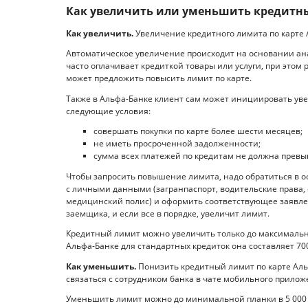
Как увеличить или уменьшить кредитн
Как увеличить.
Увеличение кредитного лимита по карте 
Автоматическое увеличение происходит на основании ана
часто оплачивает кредиткой товары или услуги, при этом
может предложить повысить лимит по карте.
Также в Альфа-Банке клиент сам может инициировать уве
следующие условия:
совершать покупки по карте более шести месяцев;
не иметь просроченной задолженности;
сумма всех платежей по кредитам не должна превы
Чтобы запросить повышение лимита, надо обратиться в оф
с личными данными (загранпаспорт, водительские права, 
медицинский полис) и оформить соответствующее заявлен
заемщика, и если все в порядке, увеличит лимит.
Кредитный лимит можно увеличить только до максимальн
Альфа-Банке для стандартных кредиток она составляет 700
Как уменьшить.
Понизить кредитный лимит по карте Аль
связаться с сотрудником банка в чате мобильного приложе
Уменьшить лимит можно до минимальной планки в 5 000 