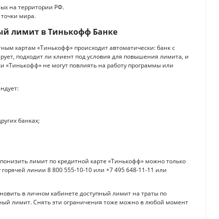
ных на территории РФ.
 точки мира.
ый лимит в Тинькофф Банке
ным картам «Тинькофф» происходит автоматически: банк с
ет, подходит ли клиент под условия для повышения лимита, и
ки «Тинькофф» не могут повлиять на работу программы или
ндует:
других банках;
 понизить лимит по кредитной карте «Тинькофф» можно только
 горячей линии 8 800 555-10-10 или +7 495 648-11-11 или
ановить в личном кабинете доступный лимит на траты по
ный лимит. Снять эти ограничения тоже можно в любой момент