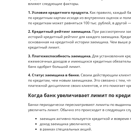
влияют следующие факторы.
1. Условия кредитного продукта.
Как правило, каждый 
по кредитным картам исходя из внутренних оценок и пол
по кредиткам может равняться 100 тыс. рублей, в другой 
2. Кредитный рейтинг заемщика.
При рассмотрении зая
историй кредитный рейтинг для каждого заемщика. Креди
основанная на кредитной истории заемщика. Чем выше р
кредитный лимит.
3. Платежеспособность заемщика.
Для установления кр
ежемесячных доходов и имеющихся кредитных обязательс
банк одобрит большой лимит.
4. Статус заемщика в банке.
Своим действующим клиента
по кредитам, чем новым заемщикам. Это связано с тем, 
платежной дисциплине своих клиентов, и это помогает кр
Когда банк увеличивает лимит по креди
Банки периодически пересматривают лимиты по выданны
увеличить лимит. Обычно это происходит в следующих слу
заемщик активно пользуется кредиткой и вовремя 
доход заемщика увеличился;
в рамках специальных акций.