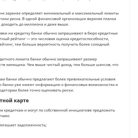
банк заранее определяет минимальный и максимальный лимиты
итики риска. В одной финансовой организации верхняя планка
— доходить до миллиона и даже выше.
вки на кредитку банки обычно запрашивают в бюро кредитных
тный рейтинг — это числовая оценка кредитоспособности,
ейтинг, тем больше вероятность получить более солидный
едитного лимита банки обычно запрашивают размер
тв заемщика. Чем выше чистый доход, тем больше шансов, что
м банки обычно предлагают более привлекательные условия
что банки уже имеют информацию о финансовых возможностях и
едиторам более точно оценивать риски.
тной карте
м кредиткам и могут по собственной инициативе предложить
чаях:
погашает задолженность;