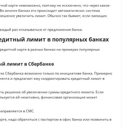
ной карте невозможно, поэтому не исключено, что через какое-
 Во многих банках это происходит автоматически: система
решение увеличить лимит. Обычно так бывает, если заемщик
аждый раз отказываться от предложения банка.
едитный лимит в популярных банках
кредитной карте в разных банках на примерах популярных
ый лимит в Сбербанке
тке Сбербанка возможно только по инициативе банка. Примерно
иента и предлагает ему скорректировать кредитный лимит в
нять решение об увеличении суммы кредитного лимита. Если
ользуется ей неактивно, финансовая организация может
аправляется в СМС.
те, надо обратиться с паспортом в офис банка или позвонить в