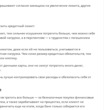
рашивают согласие заемщика на увеличение лимита, другие
изить кредитный лимит:
ит, тем сильнее искушение потратить больше, чем можно себе
вой нагрузки, а в перспективе — к трудностям с погашением
имитом, даже если ей не пользоваться, учитывается в
ная нагрузка. Чем ниже размер кредитных обязательств, тем
ли ипотеку.
 данными карты, они не смогут потратить много денег,
.
ь лучше контролировать свои расходы и обезопасить себя от
е
тов тратить все больше — за безналичные покупки финансовые
ем, а также зарабатывают на процентах, если клиент не
раничить еще на этапе, когда банк только собирается его