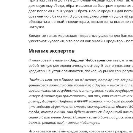
При этом ставка до 179% для онлайн-кредиторов или так 
долговую яму. Люди, обратившиеся за быстрыми деньгами,
долг вовремя и вынуждены брать новые кредиты для пог
сравнению с банками. В условиях ужесточения условий к
обращаться к онлайн-кредиторам, несмотря на высокие ст
нагрузки.
Введение таких мер создает неравные условия для банко
ужесточать условия, в то время как онлайн-кредиторы по
Мнение экспертов
Финансовый аналитик
Андрей Чеботарев
считает, что л
собой четкую методологическую основу. В рыночных эконо
кредитам не устанавливаются, поскольку рынок сам регул
“Нигде их нет, ни в Европе, ни в Америке, потому что все ре
финансовая грамотность населения, с другой – высокие ап
вмешательства государства в этот рынок, когда государст
низкую финансовую грамотность, от тех, кто хочет на них
размер, формула. Нацбанк и АРРФР заявили, что была разр
что годовая эффективная ставка вознаграждения (далее ГЭ
тогда, вместе с ними, она будет меняться. В прошлый раз та
ставка была очень долго. Поэтому самый большой риск здес
должен решать сам”, – заявил Чеботарев.
Что касается онлайн-кредиторов, которым хотят разрешит