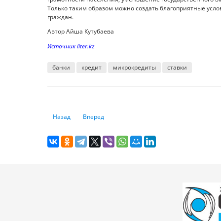
Только таким образом можно создать благоприятные усло
граждан.
Автор Айша Кутубаева
Источник liter.kz
банки
кредит
микрокредиты
ставки
Предыдущий: Экспорт вырос, импорт сократился: как из
Следующий: Уход за пенсионером: как получ
Назад
Вперед