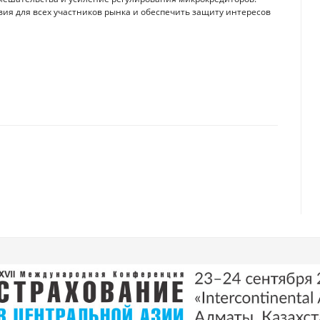
вия для всех участников рынка и обеспечить защиту интересов
менился внешнеторговый оборот Казахстана в первой половине года
ить компенсацию и пенсионные баллы