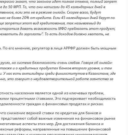
 прекрасно знают, что законом идет полная отмена, полный запрет
 до 50 МРП. То, что они написали до 45 календарных дней в
енное, если это не в режиме онлайн. Скорее всего, будут
 нас не более 20% от кредита. Если 45 календарных дней берут по
обще запретил этот вид кредитования, так называемый до
е стараться давать возможность МФО предлагать этот продукт,
рехватить до зарплаты”. То есть доходов должно хватать, не
а. По его мнению, регулятор в лице АРРФР должен быть мощным
русло, но система безопасности очень слабая. Говоря об онлайн-
ь также и о кредитных продуктах банков второго уровня, и там
и. У нас есть антилидеры среди фининститутов в Казахстане, где
нно, это говорит о неудовлетворительной работе агентства за
мотность населения является одной из ключевых проблем,
окими процентными ставками. Это подчеркивает необходимость
домленности граждан о финансовых продуктах и рисках.
что снижение верхней ставки по кредитам для банков и
в представляют собой важные изменения на финансовом рынке
 негативные аспекты этих мер. Для достижения баланса и
плексные реформы, направленные на повышение финансовой
мешательства и усиление регулирования микрокредиторов.