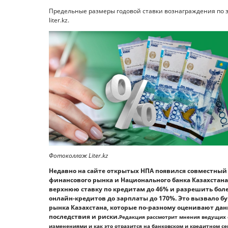
Предельные размеры годовой ставки вознаграждения по 
liter.kz.
Фотоколлаж Liter.kz
Недавно на сайте открытых НПА появился совместный
финансового рынка и Национального банка Казахстана
верхнюю ставку по кредитам до 46% и разрешить бол
онлайн-кредитов до зарплаты до 170%. Это вызвало б
рынка Казахстана, которые по-разному оценивают дан
последствия и риски.
Редакция рассмотрит мнения ведущих с
изменениями и как это отразится на банковском и кредитном се