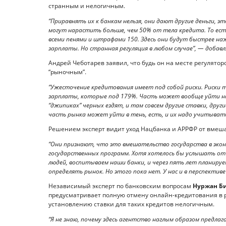
странным и нелогичным.
“Приравнять их к банкам нельзя, они дают другие деньги, эт
могут нарастить больше, чем 50% от тела кредита. То есть
всеми пенями и штрафами 150. Здесь они будут быстрее наж
зарплаты. Но странная регуляция в любом случае”, — добав
Андрей Чеботарев заявил, что будь он на месте регулято
“рыночным”.
“Ужесточение кредитования имеет под собой риски. Риски 
зарплаты, которые под 179%. Часть может вообще уйти на ч
“джипиках” черных ездят, и там совсем другие ставки, друг
часть рынка может уйти в тень, есть, и их надо учитывать
Решением эксперт видит уход Нацбанка и АРРФР от вмеша
“Они признают, что это вмешательство государства в экон
государственных программ. Хотя хотелось бы услышать от
людей, воспитываем наши банки, и через пять лет планиру
определять рынок. Но этого пока нет. У нас и в перспектив
Независимый эксперт по банковским вопросам
Нуржан Б
предусматривает полную отмену онлайн-кредитования в р
установлению ставки для таких кредитов нелогичным.
“Я не знаю, почему здесь агентство наглым образом предл