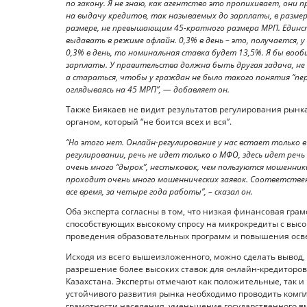
по закону. Я не знаю, как агентство это пропихивает, они
на выдачу кредитов, так называемых до зарплаты, в размере
размере, не превышающим 45-кратного размера МРП. Единств
выдавать в режиме офлайн. 0,3% в день – это, получается, у
0,3% в день, то номинальная ставка будет 13,5%. Я бы во
зарплаты. У правительства должна быть другая задача, н
а стараться, чтобы у граждан не было такого понятия “пе
оглядываясь на 45 МРП”, — добавляет он.
Также Биякаев не видит результатов регулирования рынк
органом, который “не боится всех и вся”.
“Но этого нет. Онлайн-регулирование у нас встает только в 
регулировании, речь не идет только о МФО, здесь идет реч
очень много “дырок”, нестыковок, чем пользуются мошенник
проходит очень много мошеннических заявок. Соответстве
все время, за четыре года работы”, – сказал он.
Оба эксперта согласны в том, что низкая финансовая гра
способствующих высокому спросу на микрокредиты с выс
проведения образовательных программ и повышения осве
Исходя из всего вышеизложенного, можно сделать вывод, 
разрешение более высоких ставок для онлайн-кредиторо
Казахстана. Эксперты отмечают как положительные, так и
устойчивого развития рынка необходимо проводить ком
грамотности населения, уменьшение государственного в