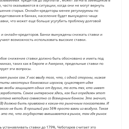
называемых “кредитов до зарплаты”, может загнать заемщиков в
 часто оказываются в ситуации, когда они не могут вернуть
ашения старых. Онлайн-кредиторы менее регулируемы по
редитования в банках, население будет вынуждено чаще
авки, что может еще больше усугубить проблему долговой
в и онлайн-кредиторов. Банки вынуждены снижать ставки и
лучают возможность использовать высокие ставки.
юбое снижение ставки должно быть обосновано и иметь под
миках, таких как в Европе и Америке, предельные ставки по
ирует эти вопросы.
шает рынок сам. У нас ввиду того, что, с одной стороны, низкая
петиты некоторых банковских игроков, существует идея
во якобы защищает одних от других, то есть тех, кто имеет
 заработать. Самое интересное здесь, как был определен этот
аботана методика совместно со Всемирным банком. Это значит,
СВ) должна быть привязана к каким-то рыночным показателям. И
кого не было. В прошлый раз 56% просто взяли из воздуха. Такая
ь это то, что государство вмешивается в рынок, там где рынок
ь устанавливать ставки до 179%, Чеботарев считает это