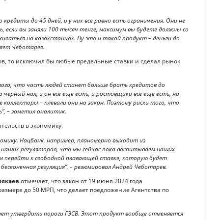
о кредиты до 45 дней, и у них все равно есть ограничения. Они не
, если вы заняли 100 тысяч тенге, максимум вы будете должны со
иваться на казахстанцах. Ну это и такой продукт – деньги до
ляет Чеботарев.
ров, то исключил бы любые предельные ставки и сделал рынок
того, что часть людей станет больше брать кредитов до
ерный нал, и он все еще есть, и ростовщики все еще есть, на
ие коллекторы – плевали они на закон. Поэтому риски того, что
”, – заметил аналитик.
тельств в экономику.
омику. Нацбанк, например, планомерно выходит из
 наших регуляторов, что мы сейчас пока воспитываем наших
ем перейти к свободной плавающей ставке, которую будет
е бесконечная регуляция”, – резюмировал Андрей Чеботарев.
иякаев
отмечает, что закон от 19 июня 2024 года
азмере до 50 МРП, что делает предложение Агентства по
агает утвердить пороги ГЭСВ. Этот продукт вообще отменяется