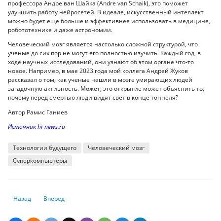
профессора Андре ван Шайка (Andre van Schaik), это поможет
улучшить работу нейросетей. В идеале, искусственный интеллект
можно будет еще больше и эффективнее использовать в медицине,
робототехнике и даже астрономии.
Человеческий мозг является настолько сложной структурой, что
ученые до сих пор не могут его полностью изучить. Каждый год, в
ходе научных исследований, они узнают об этом органе что-то
новое. Например, в мае 2023 года мой коллега Андрей Жуков
рассказал о том, как ученые нашли в мозге умирающих людей
загадочную активность. Может, это открытие может объяснить то,
почему перед смертью люди видят свет в конце тоннеля?
Автор Рамис Ганиев
Источник hi-news.ru
Технологии будущего
Человеческий мозг
Суперкомпьютеры
Предыдущий: Как капча отличает человека от робота и почему от нее 
Следующий: Главные достижения Казахстана в сфере цифро
Назад
Вперед