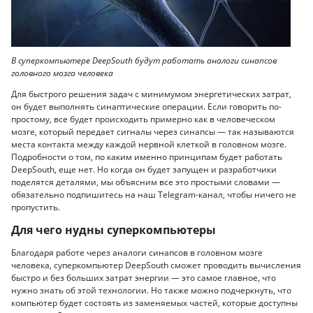
В суперкомпьютере DeepSouth будут работать аналоги синапсов
головного мозга человека
Для быстрого решения задач с минимумом энергетических затрат,
он будет выполнять синаптические операции. Если говорить по-
простому, все будет происходить примерно как в человеческом
мозге, который передает сигналы через синапсы — так называются
места контакта между каждой нервной клеткой в головном мозге.
Подробности о том, по каким именно принципам будет работать
DeepSouth, еще нет. Но когда он будет запущен и разработчики
поделятся деталями, мы объясним все это простыми словами —
обязательно подпишитесь на наш Telegram-канал, чтобы ничего не
пропустить.
Для чего нудны суперкомпьютеры
Благодаря работе через аналоги синапсов в головном мозге
человека, суперкомпьютер DeepSouth сможет проводить вычисления
быстро и без больших затрат энергии — это самое главное, что
нужно знать об этой технологии. Но также можно подчеркнуть, что
компьютер будет состоять из заменяемых частей, которые доступны