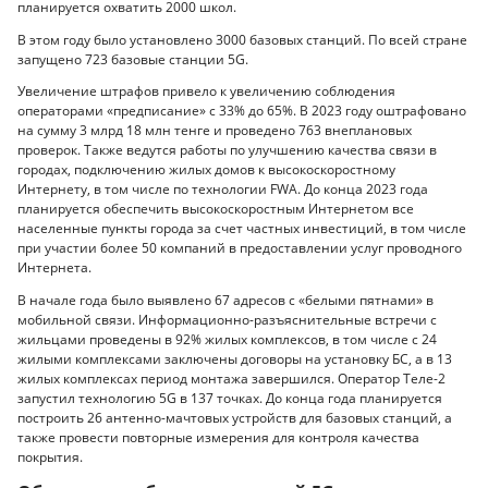
планируется охватить 2000 школ.
В этом году было установлено 3000 базовых станций. По всей стране
запущено 723 базовые станции 5G.
Увеличение штрафов привело к увеличению соблюдения
операторами «предписание» с 33% до 65%. В 2023 году оштрафовано
на сумму 3 млрд 18 млн тенге и проведено 763 внеплановых
проверок. Также ведутся работы по улучшению качества связи в
городах, подключению жилых домов к высокоскоростному
Интернету, в том числе по технологии FWA. До конца 2023 года
планируется обеспечить высокоскоростным Интернетом все
населенные пункты города за счет частных инвестиций, в том числе
при участии более 50 компаний в предоставлении услуг проводного
Интернета.
В начале года было выявлено 67 адресов с «белыми пятнами» в
мобильной связи. Информационно-разъяснительные встречи с
жильцами проведены в 92% жилых комплексов, в том числе с 24
жилыми комплексами заключены договоры на установку БС, а в 13
жилых комплексах период монтажа завершился. Оператор Теле-2
запустил технологию 5G в 137 точках. До конца года планируется
построить 26 антенно-мачтовых устройств для базовых станций, а
также провести повторные измерения для контроля качества
покрытия.