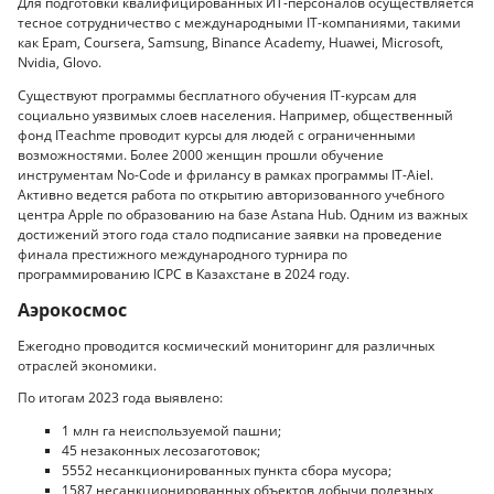
Для подготовки квалифицированных ИТ-персоналов осуществляется
тесное сотрудничество с международными ІТ-компаниями, такими
как Epam, Coursera, Samsung, Binance Academy, Huawei, Microsoft,
Nvidia, Glovo.
Существуют программы бесплатного обучения ІТ-курсам для
социально уязвимых слоев населения. Например, общественный
фонд ITeachme проводит курсы для людей с ограниченными
возможностями. Более 2000 женщин прошли обучение
инструментам No-Code и фрилансу в рамках программы IT-Aiel.
Активно ведется работа по открытию авторизованного учебного
центра Apple по образованию на базе Astana Hub. Одним из важных
достижений этого года стало подписание заявки на проведение
финала престижного международного турнира по
программированию ICPC в Казахстане в 2024 году.
Аэрокосмос
Ежегодно проводится космический мониторинг для различных
отраслей экономики.
По итогам 2023 года выявлено:
1 млн га неиспользуемой пашни;
45 незаконных лесозаготовок;
5552 несанкционированных пункта сбора мусора;
1587 несанкционированных объектов добычи полезных