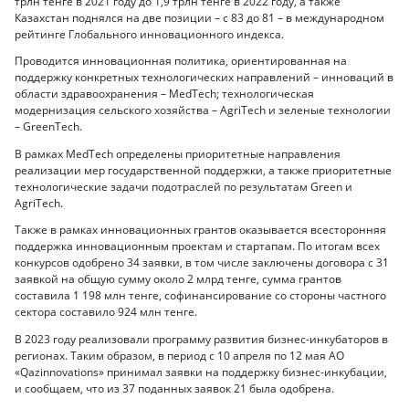
трлн тенге в 2021 году до 1,9 трлн тенге в 2022 году, а также
Казахстан поднялся на две позиции – с 83 до 81 – в международном
рейтинге Глобального инновационного индекса.
Проводится инновационная политика, ориентированная на
поддержку конкретных технологических направлений – инноваций в
области здравоохранения – MedTech; технологическая
модернизация сельского хозяйства – AgriTech и зеленые технологии
– GreenTech.
В рамках MedTech определены приоритетные направления
реализации мер государственной поддержки, а также приоритетные
технологические задачи подотраслей по результатам Green и
AgriTech.
Также в рамках инновационных грантов оказывается всесторонняя
поддержка инновационным проектам и стартапам. По итогам всех
конкурсов одобрено 34 заявки, в том числе заключены договора с 31
заявкой на общую сумму около 2 млрд тенге, сумма грантов
составила 1 198 млн тенге, софинансирование со стороны частного
сектора составило 924 млн тенге.
В 2023 году реализовали программу развития бизнес-инкубаторов в
регионах. Таким образом, в период с 10 апреля по 12 мая АО
«Qazinnovations» принимал заявки на поддержку бизнес-инкубации,
и сообщаем, что из 37 поданных заявок 21 была одобрена.