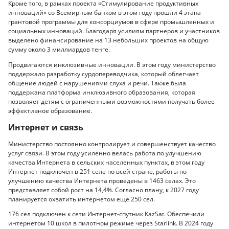
Кроме того, в рамках проекта «Стимулирование продуктивных
инноваций» со Всемирным банком в этом году прошли 4 этапа
грантовой программы для консорциумов в сфере промышленных и
социальных инноваций. Благодаря усилиям партнеров и участников
выделено финансирование на 13 небольших проектов на общую
сумму около 3 миллиардов тенге.
Продвигаются инклюзивные инновации. В этом году министерство
поддержало разработку сурдопереводчика, который облегчает
общение людей с нарушениями слуха и речи. Также была
поддержана платформа инклюзивного образования, которая
позволяет детям с ограниченными возможностями получать более
эффективное образование.
Интернет и связь
Министерство постоянно контролирует и совершенствует качество
услуг связи. В этом году усиленно велась работа по улучшению
качества Интернета в сельских населенных пунктах, в этом году
Интернет подключен в 251 селе по всей стране, работы по
улучшению качества Интернета проведены в 1463 селах. Это
представляет собой рост на 14,4%. Согласно плану, к 2027 году
планируется охватить интернетом еще 250 сел.
176 сел подключен к сети Интернет-спутник KazSat. Обеспечили
интернетом 10 школ в пилотном режиме через Starlink. В 2024 году