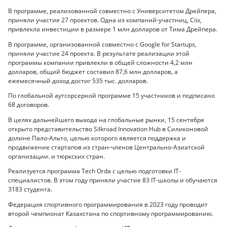
В программе, реализованной совместно с Университетом Дрейпера,
приняли участие 27 проектов. Одна из компаний-участниц, Ciix,
привлекла инвестиции в размере 1 млн долларов от Тима Дрейпера.
В программе, организованной совместно с Google for Startups,
приняли участие 24 проекта. В результате реализации этой
программы компании привлекли в общей сложности 4,2 млн
долларов, общий бюджет составил 87,6 млн долларов, а
ежемесячный доход достиг 535 тыс. долларов.
По глобальной аутсорсерной программе 15 участников и подписано
68 договоров.
В целях дальнейшего выхода на глобальные рынки, 15 сентября
открыто представительство Silkroad Innovation Hub в Силиконовой
долине Пало-Альто, целью которого является поддержка и
продвижение стартапов из стран-членов Центрально-Азиатской
организации. и тюркских стран.
Реализуется программа Tech Orda с целью подготовки IT-
специалистов. В этом году приняли участие 83 IT-школы и обучаются
3183 студента.
Федерация спортивного программирования в 2023 году проводит
второй чемпионат Казахстана по спортивному программированию.