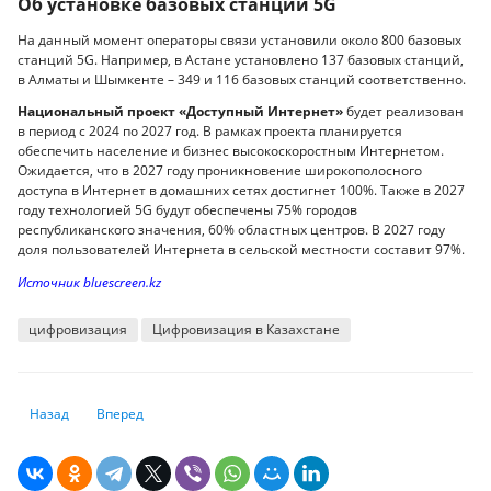
Об установке базовых станций 5G
На данный момент операторы связи установили около 800 базовых
станций 5G. Например, в Астане установлено 137 базовых станций,
в Алматы и Шымкенте – 349 и 116 базовых станций соответственно.
Национальный проект «Доступный Интернет»
будет реализован
в период с 2024 по 2027 год. В рамках проекта планируется
обеспечить население и бизнес высокоскоростным Интернетом.
Ожидается, что в 2027 году проникновение широкополосного
доступа в Интернет в домашних сетях достигнет 100%. Также в 2027
году технологией 5G будут обеспечены 75% городов
республиканского значения, 60% областных центров. В 2027 году
доля пользователей Интернета в сельской местности составит 97%.
Источник bluescreen.kz
цифровизация
Цифровизация в Казахстане
Предыдущий: Компьютер с мощностью человеческого мозга появится 
Следующий: Как ИИ меняет представление о путешествиях
Назад
Вперед